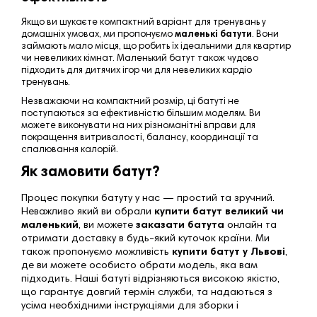
Якщо ви шукаєте компактний варіант для тренувань у
домашніх умовах, ми пропонуємо
маленькі батути
. Вони
займають мало місця, що робить їх ідеальними для квартир
чи невеликих кімнат. Маленький батут також чудово
підходить для дитячих ігор чи для невеликих кардіо
тренувань.
Незважаючи на компактний розмір, ці батуті не
поступаються за ефективністю більшим моделям. Ви
можете виконувати на них різноманітні вправи для
покращення витривалості, балансу, координації та
спалювання калорій.
Як замовити батут?
Процес покупки батуту у нас — простий та зручний.
Неважливо який ви обрали
купити батут великий чи
маленький
, ви можете
заказати батута
онлайн та
отримати доставку в будь-який куточок країни. Ми
також пропонуємо можливість
купити батут у Львові
,
де ви можете особисто обрати модель, яка вам
підходить. Наші батуті відрізняються високою якістю,
що гарантує довгий термін служби, та надаються з
усіма необхідними інструкціями для зборки і