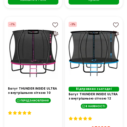
Замовити в 1 клік
-1%
-5%
Батут THUNDER INSIDE ULTRA
Відправимо сьогодні
з внутрішньою сіткою 10
Батут THUNDER INSIDE ULTRA
футів 305 см чорно-рожевий
з внутрішньою сіткою 12
ПЕРЕДЗАМОВЛЕННЯ
футів 366 см чорно-
В НАЯВНОСТІ
блакитний