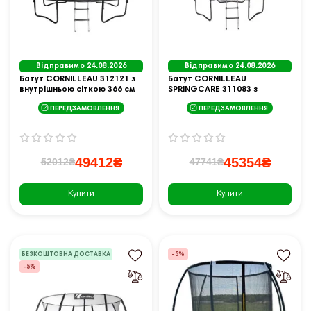
Відправимо 24.08.2026
Відправимо 24.08.2026
Батут CORNILLEAU 312121 з
Батут CORNILLEAU
внутрішньою сіткою 366 см
SPRINGCARE 311083 з
чорний
зовнішньою сіткою 244 см
ПЕРЕДЗАМОВЛЕННЯ
ПЕРЕДЗАМОВЛЕННЯ
чорний
49412₴
45354₴
52012₴
47741₴
Купити
Купити
БЕЗКОШТОВНА ДОСТАВКА
-5%
-5%