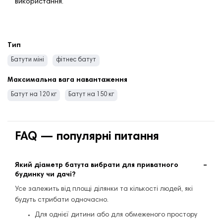
використання.
Тип
Батути міні
фітнес батут
Максимальна вага навантаження
Батут на 120 кг
Батут на 150 кг
FAQ — популярні питання
Який діаметр батута вибрати для приватного
будинку чи дачі?
Усе залежить від площі ділянки та кількості людей, які
будуть стрибати одночасно.
Для однієї дитини або для обмеженого простору