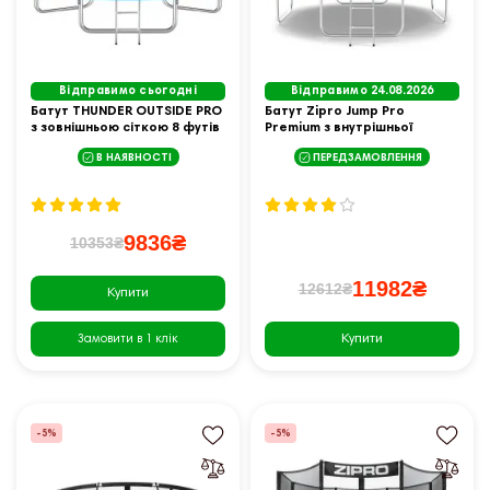
Відправимо сьогодні
Відправимо 24.08.2026
Батут THUNDER OUTSIDE PRO
Батут Zipro Jump Pro
з зовнішньою сіткою 8 футів
Premium з внутрішньої
244 см чорно-блакитний
сіткою 10 футів 312 см
В НАЯВНОСТІ
ПЕРЕДЗАМОВЛЕННЯ
чорно-зелений
9836₴
10353₴
11982₴
12612₴
Купити
Купити
Замовити в 1 клік
-5%
-5%