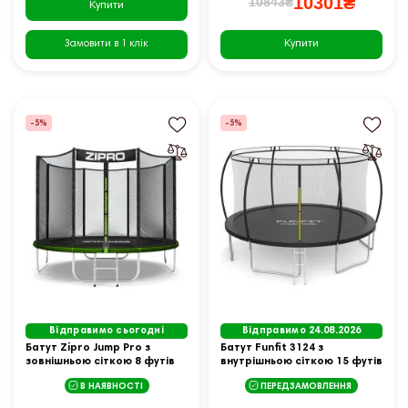
10301₴
10843₴
Купити
Купити
Замовити в 1 клік
-5%
-5%
Відправимо сьогодні
Відправимо 24.08.2026
Батут Zipro Jump Pro з
Батут Funfit 3124 з
зовнішньою сіткою 8 футів
внутрішньою сіткою 15 футів
252 см чорно-зелений
465 см чорний
В НАЯВНОСТІ
ПЕРЕДЗАМОВЛЕННЯ