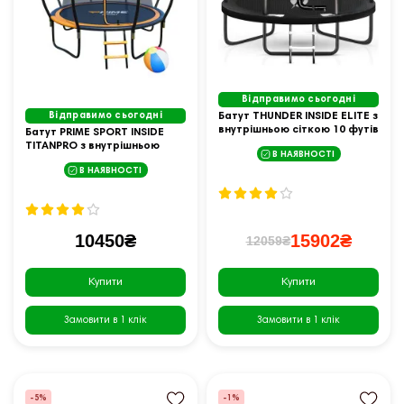
Відправимо сьогодні
Відправимо сьогодні
Батут THUNDER INSIDE ELITE з
внутрішньою сіткою 10 футів
Батут PRIME SPORT INSIDE
305 см чорний
TITANPRO з внутрішньою
В НАЯВНОСТІ
сіткою 10 футів оранжевий
В НАЯВНОСТІ
10450₴
15902₴
12059₴
Купити
Купити
Замовити в 1 клік
Замовити в 1 клік
-5%
-1%