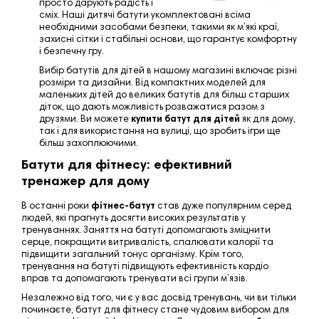
просто дарують радість і
сміх. Наші дитячі батути укомплектовані всіма
необхідними засобами безпеки, такими як м’які краї,
захисні сітки і стабільні основи, що гарантує комфортну
і безпечну гру.
Вибір батутів для дітей в нашому магазині включає різні
розміри та дизайни. Від компактних моделей для
маленьких дітей до великих батутів для більш старших
діток, що дають можливість розважатися разом з
друзями. Ви можете
купити батут для дітей
як для дому,
так і для використання на вулиці, що зробить ігри ще
більш захоплюючими.
Батути для фітнесу: ефективний
тренажер для дому
В останні роки
фітнес-батут
став дуже популярним серед
людей, які прагнуть досягти високих результатів у
тренуваннях. Заняття на батуті допомагають зміцнити
серце, покращити витривалість, спалювати калорії та
підвищити загальний тонус організму. Крім того,
тренування на батуті підвищують ефективність кардіо
вправ та допомагають тренувати всі групи м’язів.
Незалежно від того, чи є у вас досвід тренувань, чи ви тільки
починаєте, батут для фітнесу стане чудовим вибором для