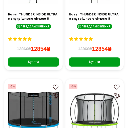
Батут THUNDER INSIDE ULTRA
Батут THUNDER INSIDE ULTRA
з внутрішньою сіткою 8
з внутрішньою сіткою 8
футів 244 см чорно-
футів 244 см чорно-рожевий
ПЕРЕДЗАМОВЛЕННЯ
ПЕРЕДЗАМОВЛЕННЯ
блакитний
12854₴
12854₴
12966₴
12966₴
Купити
Купити
-5%
-5%