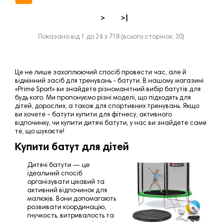
>
>|
Показано від 1 до 24 з 718 (всього сторінок: 30)
Це не лише захоплюючий спосіб провести час, але й
відмінний засіб для тренувань - батути. В нашому магазині
«
Prime Sport
» ви знайдете різноманітний вибір батутів для
будь кого. Ми пропонуємо різні моделі, що підходять для
дітей, дорослих, а також для спортивних тренувань. Якщо
ви хочете – батути купити для фітнесу,
активного
відпочинку, чи купити дитячі батути, у нас ви знайдете саме
те, що шукаєте!
Купити батут для дітей
Дитячі батути — це
ідеальний спосіб
організувати цікавий та
активний відпочинок для
малюків. Вони допомагають
розвивати координацію,
гнучкость, витривалость та