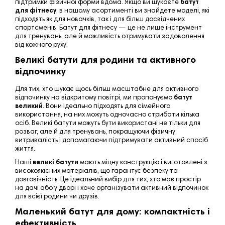
підтримки фізичної форми вдома. Якщо ви шукаєте
батут
для фітнесу
, в нашому асортименті ви знайдете моделі, які
підходять як для новачків, так і для більш досвідчених
спортсменів. Батут для фітнесу — це не лише інструмент
для тренувань, але й можливість отримувати задоволення
від кожного руху.
Великі батути для родини та активного
відпочинку
Для тих, хто шукає щось більш масштабне для активного
відпочинку на відкритому повітрі, ми пропонуємо
батут
великий
. Вони ідеально підходять для сімейного
використання, на них можуть одночасно стрибати кілька
осіб. Великі батути можуть бути використані не тільки для
розваг, але й для тренувань, покращуючи фізичну
витривалість і допомагаючи підтримувати активний спосіб
життя.
Наші
великі батути
мають міцну конструкцію і виготовлені з
високоякісних матеріалів, що гарантує безпеку та
довговічність. Це ідеальний вибір для тих, хто має простір
на дачі або у дворі і хоче організувати активний відпочинок
для всієї родини чи друзів.
Маленький батут для дому: компактність і
ефективність