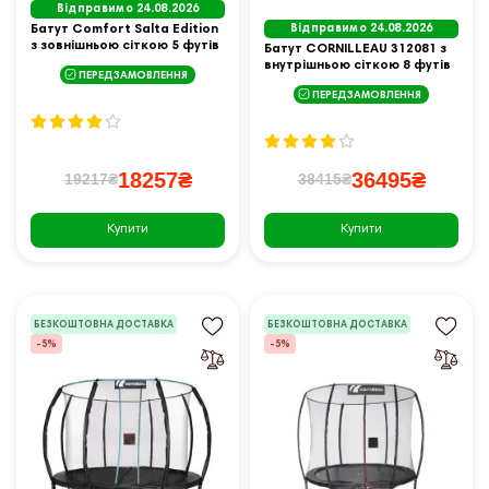
Відправимо 24.08.2026
Батут Comfort Salta Edition
Відправимо 24.08.2026
з зовнішньою сіткою 5 футів
Батут CORNILLEAU 312081 з
153 см чорний
внутрішньою сіткою 8 футів
ПЕРЕДЗАМОВЛЕННЯ
244 см чорний
ПЕРЕДЗАМОВЛЕННЯ
18257₴
36495₴
19217₴
38415₴
Купити
Купити
БЕЗКОШТОВНА ДОСТАВКА
БЕЗКОШТОВНА ДОСТАВКА
-5%
-5%