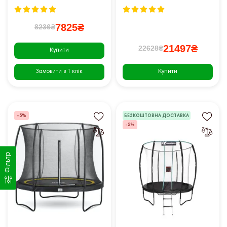
7825₴
8236₴
21497₴
22628₴
Купити
Купити
Замовити в 1 клік
-5%
БЕЗКОШТОВНА ДОСТАВКА
-5%
Фільтр