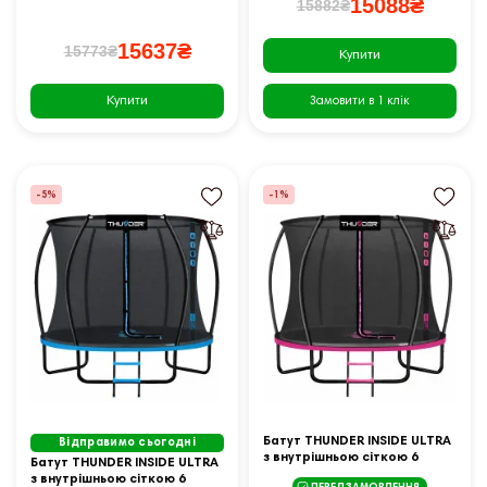
15088₴
15882₴
15637₴
15773₴
Купити
Купити
Замовити в 1 клік
-5%
-1%
Батут THUNDER INSIDE ULTRA
Відправимо сьогодні
з внутрішньою сіткою 6
Батут THUNDER INSIDE ULTRA
футів 183 см чорно-рожевий
з внутрішньою сіткою 6