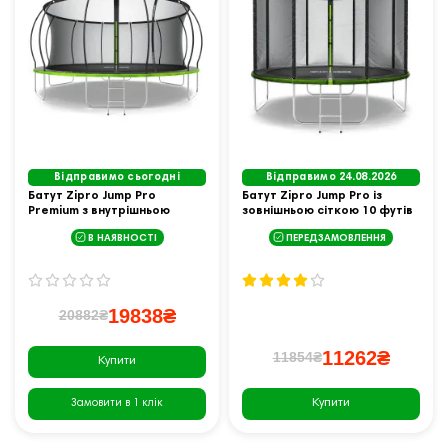
Відправимо сьогодні
Відправимо 24.08.2026
Батут Zipro Jump Pro
Батут Zipro Jump Pro із
Premium з внутрішньою
зовнішньою сіткою 10 футів
сіткою 16 футів 496 см
312 см чорно-зелений
В НАЯВНОСТІ
ПЕРЕДЗАМОВЛЕННЯ
чорно-зелений
19838₴
20882₴
11262₴
11854₴
Купити
Купити
Замовити в 1 клік