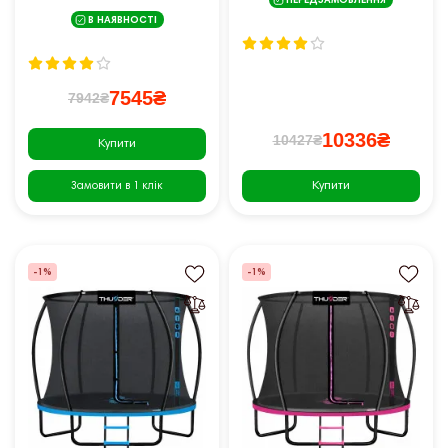
ПЕРЕДЗАМОВЛЕННЯ
футів 183 см чорно-
В НАЯВНОСТІ
блакитний
7545₴
7942₴
10336₴
10427₴
Купити
Купити
Замовити в 1 клік
-1%
-1%