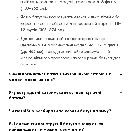
підійдуть компактні моделі діаметром
6–8 футів
(183–252 см)
.
Якщо батутом користуватиметься кілька дітей або
дорослі, краще обирати універсальний варіант
10–
12 футів (305–374 см)
.
Для великих компаній та просторих подвір'їв
ідеальними є максимальні моделі на
13–15 футів
(до 465 см)
. Завжди залишайте мінімум 1–1.5
метра вільного простору навколо рами батута для
безпеки.
Чим відрізняється батут з внутрішньою сіткою від
моделі з зовнішньою?
Різниця полягає в зоні кріплення захисної сітки безпеки:
Яку вагу здатні витримувати сучасні вуличні
Внутрішня сітка
натягується безпосередньо перед
батути?
пружинами, повністю ізолюючи стрибкове полотно.
Максимальне навантаження залежить від товщини
Це максимально безпечний варіант для маленьких
Чи потрібно розбирати та ховати батут на зиму?
сталевого профілю рами та кількості пружин. Більшість
дітей, оскільки нога дитини фізично не може
сімейних моделей середнього класу (діаметром від 305
Конструкція наших батутів розрахована на використання
потрапити в зону пружин чи вдаритися об металеві
Які елементи конструкції батута зношуються
см, як-от серія
на відкритому повітрі: сталева рама має оцинковане або
Inside TitanPro
) розраховані на статичну
стійки.
найшвидше і чи можна їх замінити?