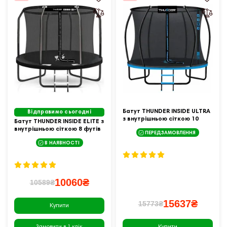
Батут THUNDER INSIDE ULTRA
Відправимо сьогодні
з внутрішньою сіткою 10
Батут THUNDER INSIDE ELITE з
футів 305 см чорно-
внутрішньою сіткою 8 футів
ПЕРЕДЗАМОВЛЕННЯ
блакитний
244 см чорний
В НАЯВНОСТІ
10060₴
10589₴
15637₴
15773₴
Купити
Купити