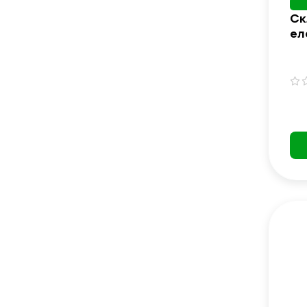
Ск
ел
La
10