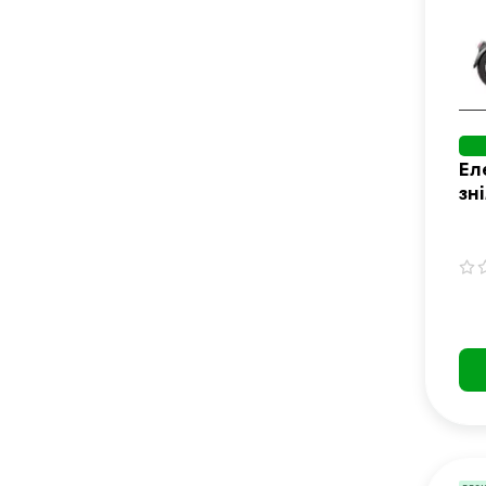
Ел
зн
TE
10