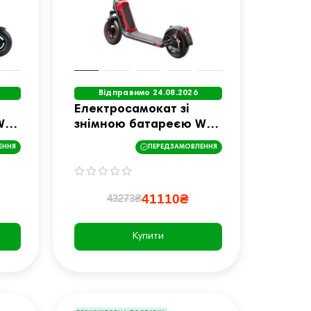
Відправимо 24.08.2026
Електросамокат зі
W-
знімною батареєю W-
0 W
TEC SwapCharge 500 W
ЕННЯ
ПЕРЕДЗАМОВЛЕННЯ
й
10” чорно-червоний
41110₴
43273₴
Купити