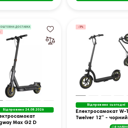
КОШТОВНА ДОСТАВКА
-5%
%
Відправимо сьогодні
Відправимо 24.08.2026
Електросамокат W-
ектросамокат
Twelver 12” - чорний
gway Max G2 D
В НАЯВН