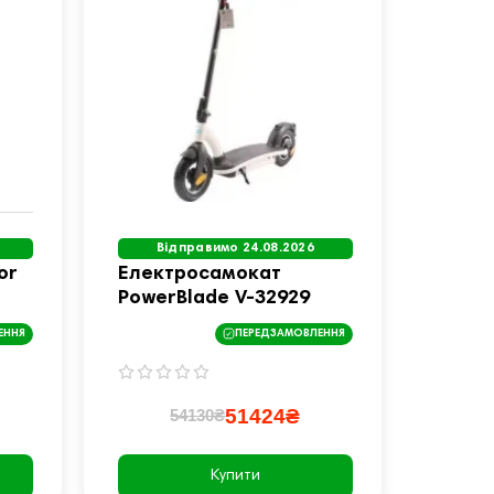
Відправимо 24.08.2026
or
Електросамокат
PowerBlade V-32929
ЕННЯ
ПЕРЕДЗАМОВЛЕННЯ
51424₴
54130₴
Купити