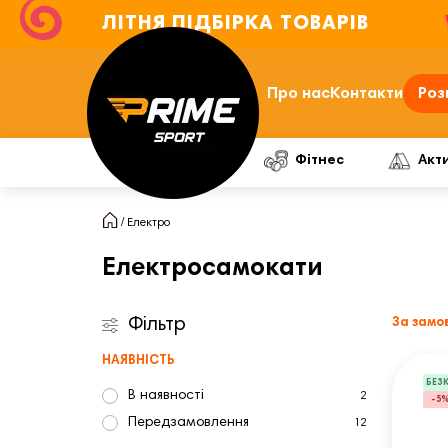
ЛІТНЯ ПІДБІРКА ТОВАРІВ
Про нас
Контакти
Роз
Фітнес
Акт
Електро
Електросамокати
Фільтр
За замо
НАЯВНІСТЬ
БЕЗ
В наявності
2
-5
Передзамовлення
12