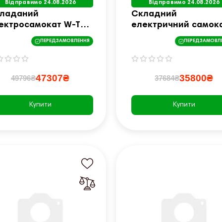
Відправимо 24.08.2026
Відправимо 24.08.2026
ладаний
Складний
ектросамокат W-TEC
електричний самок
mbreto Max III 700W
W-TEC Tenmark III 70
ПЕРЕДЗАМОВЛЕННЯ
ПЕРЕДЗАМОВЛ
"
Вт 10" - чорний
47307₴
35800₴
49796₴
37684₴
Купити
Купити