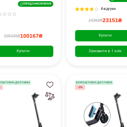
ПЕРЕДЗАМОВЛЕННЯ
4 відгуки
23151₴
24369₴
100167₴
105438₴
Купити
Купити
Замовити в 1 клік
КОШТОВНА ДОСТАВКА
БЕЗКОШТОВНА ДОСТАВКА
%
-5%