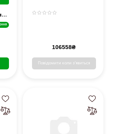
ат
0
ЕННЯ
106558₴
Повідомити коли з'явиться