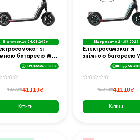
Відправимо 24.08.2026
Відправимо 24.08.2026
ектросамокат зі
Електросамокат зі
імною батареєю W-
знімною батареєю 
C SwapCharge 500 W
TEC SwapCharge 50
ПЕРЕДЗАМОВЛЕННЯ
ПЕРЕДЗАМОВЛ
” чорно-білий
10” чорно-блакитни
41110₴
41110₴
43273₴
43273₴
Купити
Купити