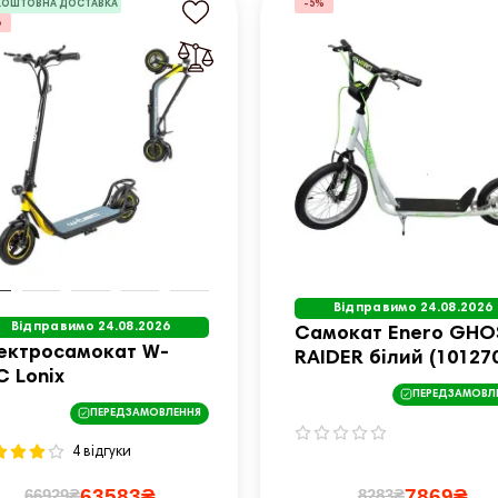
КОШТОВНА ДОСТАВКА
-5%
%
Відправимо 24.08.2026
Відправимо 24.08.2026
Самокат Enero GHO
ектросамокат W-
RAIDER білий (10127
C Lonix
ПЕРЕДЗАМОВЛ
ПЕРЕДЗАМОВЛЕННЯ
4 відгуки
63583₴
7869₴
66929₴
8283₴