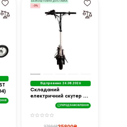
БЕЗКОШТОВНА ДОСТАВКА
-5%
Відправимо 24.08.2026
ST
Складаний
04)
електричний скутер W-
ЕННЯ
TEC Tenmark III 700W
ПЕРЕДЗАМОВЛЕННЯ
10" - Білий
35800₴
37684₴