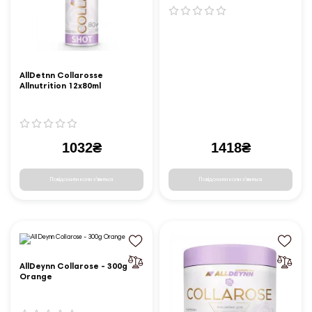
AllDetnn Collarosse
Allnutrition 12x80ml
Raspberry wilk Strawberry
1032₴
1418₴
Повідомити коли з'явиться
Повідомити коли з'явиться
AllDeynn Collarose - 300g
Orange