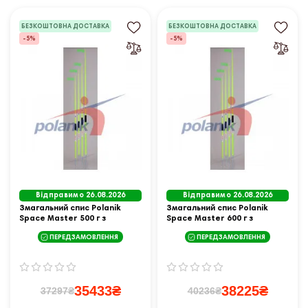
БЕЗКОШТОВНА ДОСТАВКА
БЕЗКОШТОВНА ДОСТАВКА
-5%
-5%
Відправимо 26.08.2026
Відправимо 26.08.2026
Змагальний спис Polanik
Змагальний спис Polanik
Space Master 500 г з
Space Master 600 г з
гострою головкою IAAF I-12-
гострою головкою IAAF I-11-
ПЕРЕДЗАМОВЛЕННЯ
ПЕРЕДЗАМОВЛЕННЯ
0623
0502
35433₴
38225₴
37297₴
40236₴