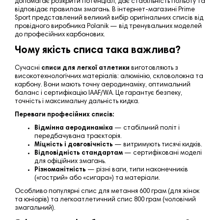
допомагає розкрити потенціал, дає стабільність польоту та
відповідає правилам змагань. В інтернет-магазині Prime
Sport представлений великий вибір оригінальних списів від
провідного виробника Polanik — від тренувальних моделей
до професійних карбонових.
Чому якість списа така важлива?
Сучасні
списи для легкої атлетики
виготовляють з
високотехнологічних матеріалів: алюмінію, скловолокна та
карбону. Вони мають точну аеродинаміку, оптимальний
баланс і сертифікацію IAAF/WA. Це гарантує безпеку,
точність і максимальну дальність кидка.
Переваги професійних списів:
Відмінна аеродинаміка
— стабільний політ і
передбачувана траєкторія.
Міцність і довговічність
— витримують тисячі кидків.
Відповідність стандартам
— сертифіковані моделі
для офіційних змагань.
Різноманітність
— різні ваги, типи наконечників
(«гострий» або «сигара») та матеріали.
Особливо популярні спис для метання 600 грам (для жінок
та юніорів) та легкоатлетичний спис 800 грам (чоловічий
змагальний).