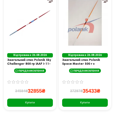
Відправимо 26.08.2026
Відправимо 26.08.2026
Змагальний спис Polanik Sky
Змагальний спис Polanik
Challenger 800 гр IAAF I-11-
Space Master 500 г з
0504
"сигарною" головкою IAAF I-
ПЕРЕДЗАМОВЛЕННЯ
ПЕРЕДЗАМОВЛЕННЯ
13-0653
32855₴
35433₴
34584₴
37297₴
Купити
Купити