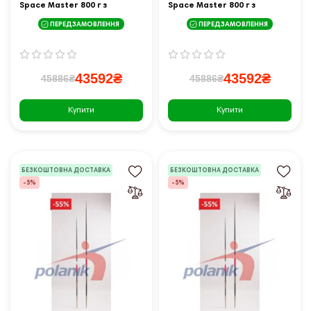
Space Master 800 г з
Space Master 800 г з
гострою головкою IAAF I-11-
наконечником "сигара".
ПЕРЕДЗАМОВЛЕННЯ
ПЕРЕДЗАМОВЛЕННЯ
0505
IAAF I-13-0656
43592₴
43592₴
45886₴
45886₴
Купити
Купити
БЕЗКОШТОВНА ДОСТАВКА
БЕЗКОШТОВНА ДОСТАВКА
-5%
-5%