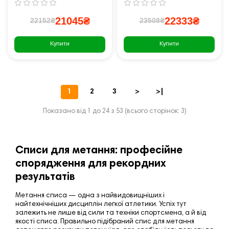
21045₴
22333₴
22152₴
23508₴
Купити
Купити
1
2
3
>
>|
Показано від 1 до 24 з 53 (всього сторінок: 3)
Списи для метання: професійне
спорядження для рекордних
результатів
Метання списа — одна з найвидовищніших і
найтехнічніших дисциплін легкої атлетики. Успіх тут
залежить не лише від сили та техніки спортсмена, а й від
якості списа. Правильно підібраний спис для метання