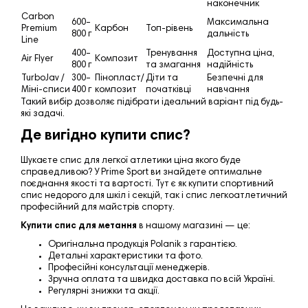
наконечник
Carbon
600–
Максимальна
Premium
Карбон
Топ-рівень
800 г
дальність
Line
400–
Тренування
Доступна ціна,
Air Flyer
Композит
800 г
та змагання
надійність
TurboJav /
300–
Пінопласт/
Діти та
Безпечні для
Міні-списи
400 г
композит
початківці
навчання
Такий вибір дозволяє підібрати ідеальний варіант під будь-
які задачі.
Де вигідно купити спис?
Шукаєте спис для легкої атлетики ціна якого буде
справедливою? У Prime Sport ви знайдете оптимальне
поєднання якості та вартості. Тут є як купити спортивний
спис недорого для шкіл і секцій, так і спис легкоатлетичний
професійний для майстрів спорту.
Купити спис для метання
в нашому магазині — це:
Оригінальна продукція Polanik з гарантією.
Детальні характеристики та фото.
Професійні консультації менеджерів.
Зручна оплата та швидка доставка по всій Україні.
Регулярні знижки та акції.