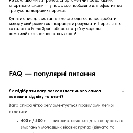
Не важливо, чи ви тренер, спортсмен чи представник
спортивної школи — у нас є все необхідне для ефективних
тренувань і яскравих перемог.
Купити спис для метання
вже сьогодні означає зробити
вклад у свій розвиток і покращити результати. Перегляньте
каталог на Prime Sport, оберіть потрібну модель і
замовляйте з впевненістю в якості!
FAQ — популярні питання
Як підібрати вагу легкоатлетичного списа
залежно від віку та статі?
Вага списа чітко регламентується правилами легкої
атлетики:
400 г / 500 г
— використовуються для тренувань та
змагань у молодших вікових групах (дівчата та