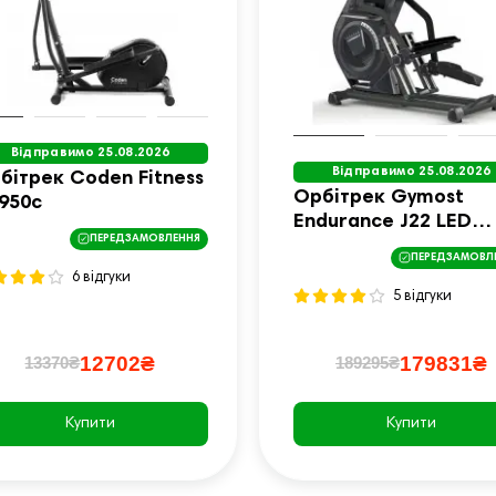
Відправимо 25.08.2026
Відправимо 25.08.2026
бітрек Coden Fitness
Орбітрек Gymost
950c
Endurance J22 LED
ПЕРЕДЗАМОВЛЕННЯ
чорний
ПЕРЕДЗАМОВЛ
6 відгуки
5 відгуки
12702₴
179831₴
13370₴
189295₴
Купити
Купити