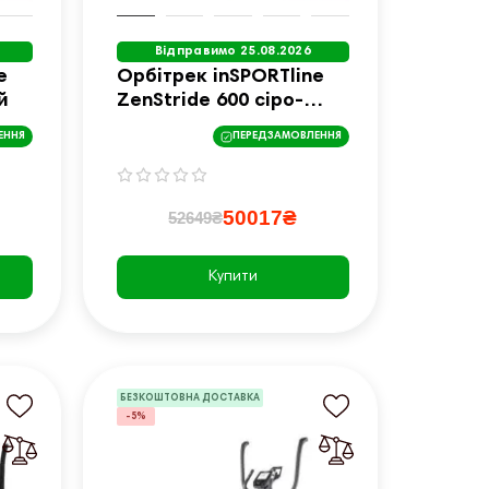
Відправимо 25.08.2026
e
Орбітрек inSPORTline
й
ZenStride 600 сіро-
чорний
ЕННЯ
ПЕРЕДЗАМОВЛЕННЯ
50017₴
52649₴
Купити
БЕЗКОШТОВНА ДОСТАВКА
-5%