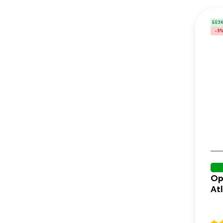
БЕЗ
-5
Ор
At