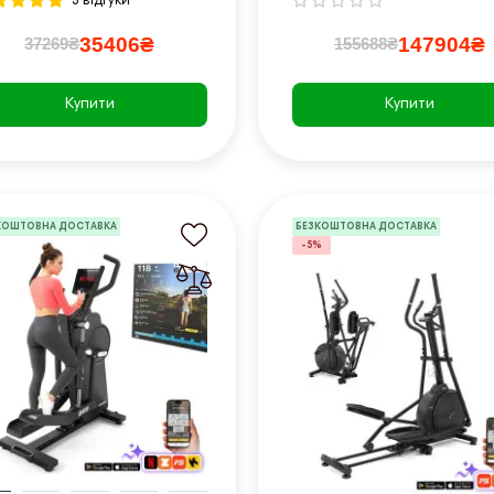
3 відгуки
35406₴
147904₴
37269₴
155688₴
Купити
Купити
КОШТОВНА ДОСТАВКА
БЕЗКОШТОВНА ДОСТАВКА
-5%