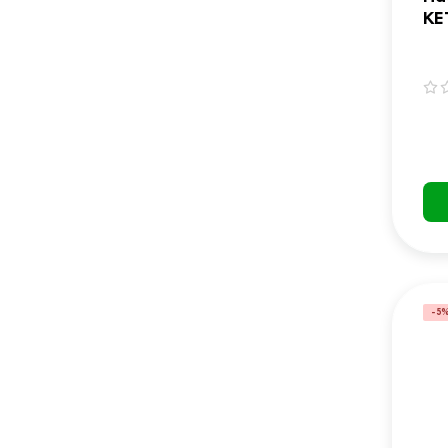
KE
та
M
-5