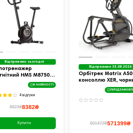
Відправимо сьогодні
Відправимо 25.08.2026
лотренажер
Орбітрек Matrix A50
гнітний HMS M8750
консоллю XER, чорн
рний
В НАЯВНОСТІ
ПЕРЕДЗАМОВЛ
4 відгуки
8382₴
8823₴
571399₴
601472₴
Купити