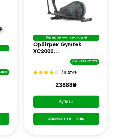
Відправимо сьогодні
Орбітрек Gymtek
XC2000
електромагнітний
В НАЯВНОСТІ
3 відгуки
ЕННЯ
23888₴
Купити
Замовити в 1 клік