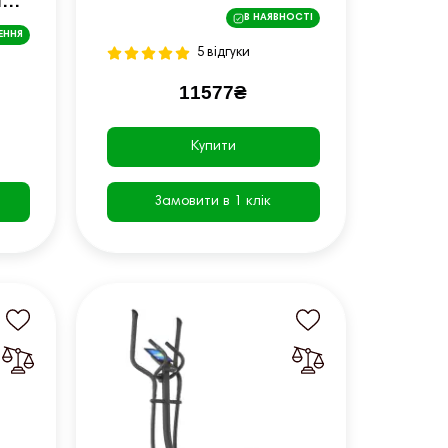
но-
магнітний чорно-
В НАЯВНОСТІ
жовтий
ЕННЯ
5 відгуки
11577₴
Купити
Замовити в 1 клік