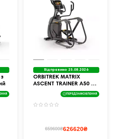
Відправимо 25.08.2026
 з
ORBITREK MATRIX
ий
ASCENT TRAINER A50 Z
KONSOLĄ XIR
ЕННЯ
ПЕРЕДЗАМОВЛЕННЯ
626620₴
659600₴