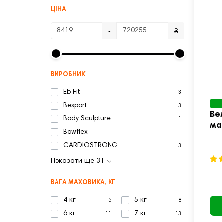
ЦІНА
-
₴
ВИРОБНИК
Eb Fit
3
Besport
3
Ве
Body Sculpture
1
ма
Bowflex
1
чо
CARDIOSTRONG
3
Показати ще 31
ВАГА МАХОВИКА, КГ
4 кг
5 кг
5
8
6 кг
7 кг
11
13