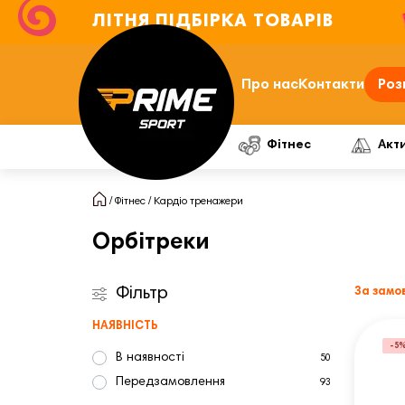
ЛІТНЯ ПІДБІРКА ТОВАРІВ
Про нас
Контакти
Роз
Фітнес
Акт
Фітнес
Кардіо тренажери
Орбітреки
Фільтр
За замо
НАЯВНІСТЬ
-5
В наявності
50
Передзамовлення
93