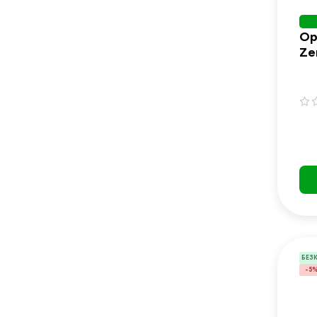
Ор
Ze
БЕЗ
-5