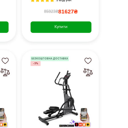
3 відгуки
81627₴
85923₴
Купити
БЕЗКОШТОВНА ДОСТАВКА
-5%