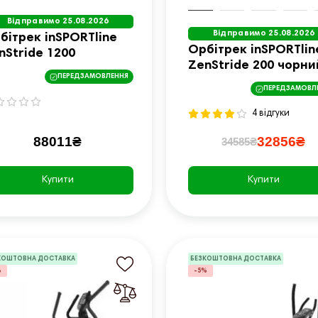
Відправимо 25.08.2026
Відправимо 25.08.2026
бітрек inSPORTline
Орбітрек inSPORTlin
nStride 1200
ZenStride 200 чорни
ПЕРЕДЗАМОВЛЕННЯ
ПЕРЕДЗАМОВЛ
4 відгуки
88011₴
32856₴
34585₴
Купити
Купити
КОШТОВНА ДОСТАВКА
БЕЗКОШТОВНА ДОСТАВКА
%
-5%