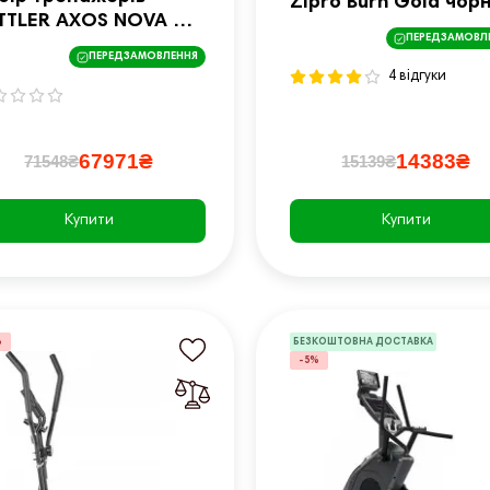
Zipro Burn Gold чор
TTLER AXOS NOVA M
золотий
ПЕРЕДЗАМОВЛ
 KETTLER AXOS AVIOR
ПЕРЕДЗАМОВЛЕННЯ
4 відгуки
67971₴
14383₴
71548₴
15139₴
Купити
Купити
%
БЕЗКОШТОВНА ДОСТАВКА
-5%