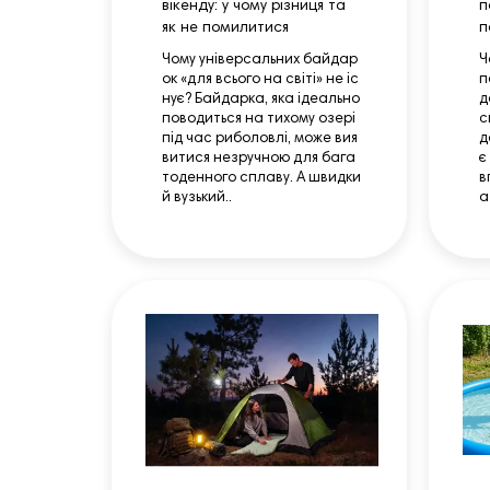
вікенду: у чому різниця та
п
як не помилитися
п
Чому універсальних байдар
Ч
ок «для всього на світі» не іс
п
нує? Байдарка, яка ідеально
д
поводиться на тихому озері
с
під час риболовлі, може вия
д
витися незручною для бага
є
тоденного сплаву. А швидки
в
й вузький..
а