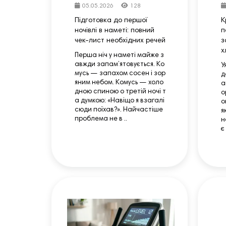
05.05.2026
128
Підготовка до першої
К
ночівлі в наметі: повний
п
чек-лист необхідних речей
з
х
Перша ніч у наметі майже з
авжди запам’ятовується. Ко
У
мусь — запахом сосен і зор
д
яним небом. Комусь — холо
а
дною спиною о третій ночі т
о
а думкою: «Навіщо я взагалі
о
сюди поїхав?». Найчастіше
я
проблема не в ..
н
є 