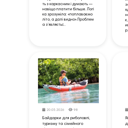
ть з каркасним і думають —
з
навіщо платити більше. Логі
я
ка зрозуміла: «поплаваємо
н
літо, а далі видно».Проблем
є
а з’являєтьс..
и
р.
20.05.2026
98
Байдарки для риболовлі,
Я
туризму та сімейного
д