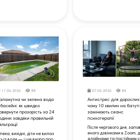
11.06.2026
88
07.06.2026
84
аламутна чи зелена вода
Антистрес для дорослих
 басейні: як швидко
чому 10 хвилин на батуті
овернути прозорість за 24
замінюють сеанс
одини завдяки правильній
психотерапії
ільтрації
Після чергового дня, запо
еного дзвінками в Zoom, 
пека, вихідні, діти не вилаз
длайнами та постійним с
ть із води — і ще вчора про