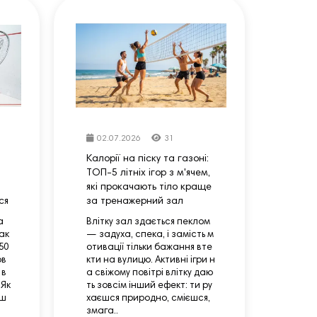
02.07.2026
31
Калорії на піску та газоні:
ТОП-5 літніх ігор з м'ячем,
які прокачають тіло краще
ся
за тренажерний зал
а
Влітку зал здається пеклом
ак
— задуха, спека, і замість м
50
отивації тільки бажання вте
ов
кти на вулицю. Активні ігри н
 в
а свіжому повітрі влітку даю
 Як
ть зовсім інший ефект: ти ру
ош
хаєшся природно, смієшся,
змага..