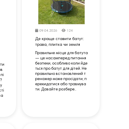
09.04.2026
124
Де краще ставити батут:
трава, плитка чи земля
Правильне місце для батута
— це насамперед питання
безпеки, особливо коли йде
ити
ться про батут для дітей. Не
яв
правильно встановлений т
 пі
ренажер може просідати, п
?
ерекидатися або травмува
жу
ти. Давайте розбере..
сті
са