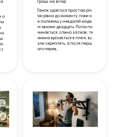
на
гроші на вітер
Гамак здається простою річ
чю рівно до моменту, поки н
е о
е полежиш у невдалій моде
ли
лі хвилин двадцять. Потім по
в
чинається: спина затікає, тк
но
анина врізається в плечі, ву
аш
зли скриплять, а після перш
бо
ого перев..
ст