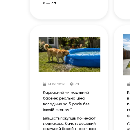
и — сп..
14.06.2026
73
Каркасний чи надувний
К
басейн: реальна ціна
в
володіння за 5 років без
п
ілюзій економії
г
ф
Більшість покупців починают
ь однаково: бачать дешевий
С
надувний басейн, порівнюю
я