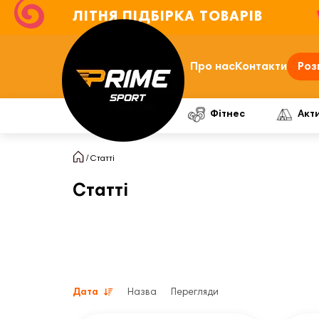
ЛІТНЯ ПІДБІРКА ТОВАРІВ
Про нас
Контакти
Роз
Фітнес
Акт
Статті
Статті
Дата
Назва
Перегляди