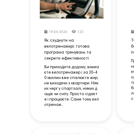
19.04.2026
122
Як схуднути на
Т
велотренажері: готова
б
програма тренувань та
п
секрети ефективності
П
н
Ви приходите додому, вмика
я
єте велотренажер і за 30–4
о
0 хвилин вже спалюєте жир,
т
не виходячи з квартири. Ніяк
б
их черг у спортзалі, ніяких д
л
ощів чи снігу. Просто сідаєт
с
е і працюєте. Саме тому вел
отренаж..