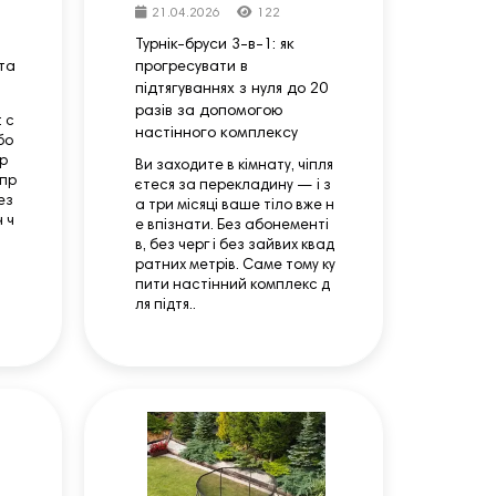
21.04.2026
122
Турнік-бруси 3-в-1: як
та
прогресувати в
підтягуваннях з нуля до 20
разів за допомогою
 с
настінного комплексу
бо
р
Ви заходите в кімнату, чіпля
 пр
єтеся за перекладину — і з
ез
а три місяці ваше тіло вже н
ч ч
е впізнати. Без абонементі
т
в, без черг і без зайвих квад
ратних метрів. Саме тому ку
пити настінний комплекс д
ля підтя..