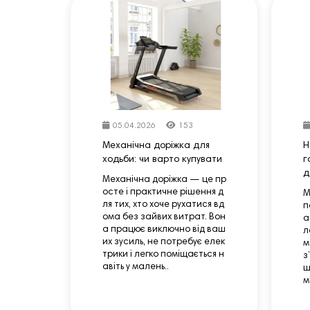
05.04.2026
153
Механічна доріжка для
Н
ходьби: чи варто купувати
г
д
Механічна доріжка — це пр
осте і практичне рішення д
М
ля тих, хто хоче рухатися вд
п
ома без зайвих витрат. Вон
а
а працює виключно від ваш
л
их зусиль, не потребує елек
м
трики і легко поміщається н
з
авіть у малень..
ш
м