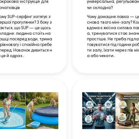
окрокова інструкція для
універсальна, регульова
очатківців
чи складна?
ому SUP-серфінг затягує з
Чому домашня лавка — ц
ершої прогулянки? З боку з
снова твого міні‑залу? Ко
ається, що SUP — це щось
вдома є якісна силова ла
кладне: людина стоїть на
а, тренуватися стає знач
ошці посеред води, трима
простіше. Не треба підл
 рівновагу і спокійно гребе
товуватися під години ро
перед. Новачок дивиться н
ти залу, їхати через пів мі
 це й одраз..
а або чекати..