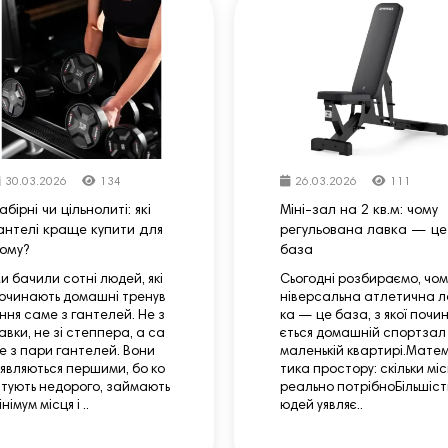
30.03.2026
134
26.03.2026
111
абірні чи цільнолиті: які
Міні-зал на 2 кв.м: чому
антелі краще купити для
регульована лавка — це
ому?
база
и бачили сотні людей, які
Сьогодні розбираємо, чом
очинають домашні тренув
ніверсальна атлетична л
ння саме з гантелей. Не з
ка — це база, з якої почи
авки, не зі степпера, а са
ється домашній спортзал 
е з пари гантелей. Вони
маленькій квартирі.Мате
’являються першими, бо ко
тика простору: скільки мі
тують недорого, займають
реально потрібноБільшіст
інімум місця і ..
юдей уявляє..