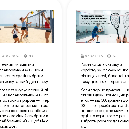
20.07.2026
30
07.07.2026
36
леєний чи зшитий
Ракетка для сквошу з
олейбольний м'яч: який
карбону чи алюмінію: яка
ип конструкції вибрати
різниця у вазі, балансі та
ля залу, а який для пляжу
чому ціна так відрізняєть
агато хто купує перший-лі
Коли вперше приходиш н
ший волейбольний м'яч, гр
сквош і дивишся на ціни р
є разок на природі — і чер
еток — від 500 гривень до 
з тиждень панелі відлітаю
00+ — очі розбігаються. З
ь, шви розлазяться або м'яч
ні вони схожі, але відчуття
тає як камінь. Як вибрати в
руці і на корті зовсім різні.
лейбольний м'яч, щоб він с
вибрати ракетку для скв
ужив дов..
у, ..