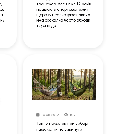
е,
тренажер. Але я вже 12 років
м.
працюю зі спортсменами і
ка
щоразу переконуюся: звича
ину
йна скакалка часто обходи
ть усі ці до..
10.05.2026
109
Топ-5 помилок при виборі
гамака: як не викинути