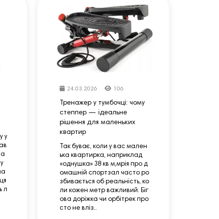
24.03.2026
106
Тренажер у тумбочці: чому
степпер — ідеальне
рішення для маленьких
квартир
у у
ав
Так буває, коли у вас мален
на
ька квартирка, наприклад
у
«однушка» 38 кв м,мрія про д
ма
омашній спортзал часто ро
сця
збивається об реальність, ко
ь л
ли кожен метр важливий. Біг
ова доріжка чи орбітрек про
сто не вліз..