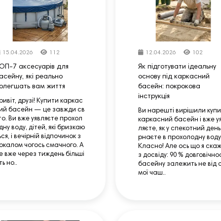
15.04.2026
112
12.04.2026
102
ОП-7 аксесуарів для
Як підготувати ідеальну
асейну, які реально
основу під каркасний
олегшать вам життя
басейн: покрокова
інструкція
ривіт, друзі! Купити каркас
ий басейн — це завжди св
Ви нарешті вирішили куп
то. Ви вже уявляєте прохол
каркасний басейн і вже у
дну воду, дітей, які бризкаю
ляєте, як у спекотний день
ься, і вечірній відпочинок з
рнаєте в прохолодну воду
окалом чогось смачного. А
Класно! Але ось що я ска
е вже через тиждень більші
з досвіду: 90 % довговічно
ть но..
басейну залежить не від 
мої чаш..