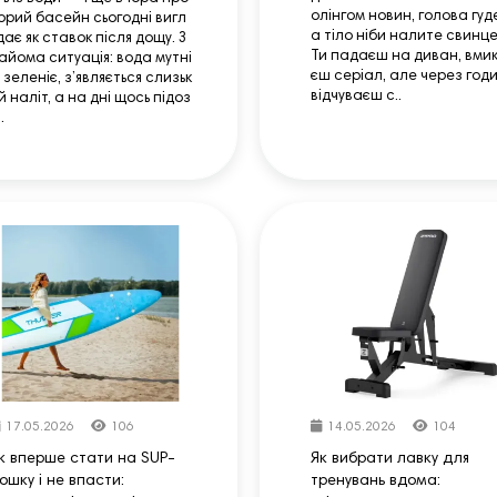
олінгом новин, голова гуд
орий басейн сьогодні вигл
а тіло ніби налите свинце
дає як ставок після дощу. З
Ти падаєш на диван, вми
айома ситуація: вода мутні
єш серіал, але через год
, зеленіє, з’являється слизьк
відчуваєш с..
й наліт, а на дні щось підоз
.
17.05.2026
106
14.05.2026
104
к вперше стати на SUP-
Як вибрати лавку для
ошку і не впасти:
тренувань вдома: