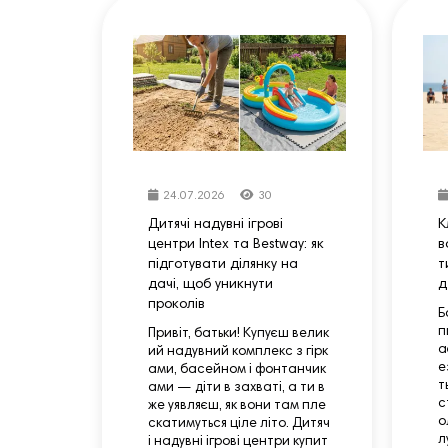
24.07.2026
30
Дитячі надувні ігрові
К
центри Intex та Bestway: як
в
підготувати ділянку на
т
дачі, щоб уникнути
д
проколів
Б
п
Привіт, батьки! Купуєш велик
а
ий надувний комплекс з гірк
е
ами, басейном і фонтанчик
т
ами — діти в захваті, а ти в
с
же уявляєш, як вони там пле
о
скатимуться ціле літо. Дитяч
л
і надувні ігрові центри купит