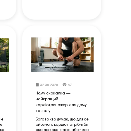
02.06.2026
67
:
Чому скакалка —
найкращий
кардіотренажер для дому
та залу
вн
Багато хто думає, що для се
де
рйозного кардіо потрібні біг
кр
ова доріжка, еліпс або вело