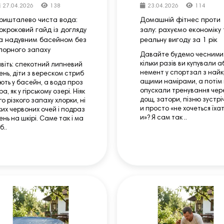
27.04.2026
138
23.04.2026
114
ришталево чиста вода:
Домашній фітнес проти
окроковий гайд із догляду
залу: рахуємо економіку 
а надувним басейном без
реальну вигоду за 1 рік
лорного запаху
Давайте будемо чесними:
кільки разів ви купували а
явіть: спекотний липневий
немент у спортзал з найк
ень, діти з вереском стриб
ащими намірами, а потім
ють у басейн, а вода проз
опускали тренування чер
ра, як у гірському озері. Ніяк
дощ, затори, пізню зустрі
го різкого запаху хлорки, ні
и просто «не хочеться їха
ких червоних очей і подраз
и»? Я сам так ..
ень на шкірі. Саме так і ма
б..