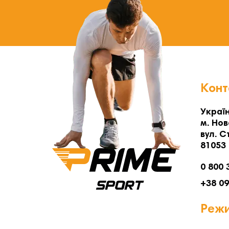
Конт
Україн
м. Нов
вул. С
81053
0 800 
+38 0
Режи