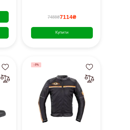
7114₴
7488₴
Купити
-5%