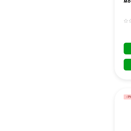
мо
Qu
чо
-5