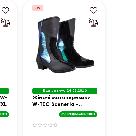
-5%
Відправимо 24.08.2026
 W-
Жіночі моточеревики
XXL
W-TEC Sceneria -
чорний / 38
ОСТІ
ПЕРЕДЗАМОВЛЕННЯ