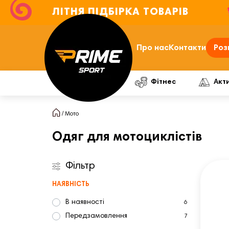
ЛІТНЯ ПІДБІРКА ТОВАРІВ
Про нас
Контакти
Роз
Фітнес
Акт
Мото
Одяг для мотоциклістів
Фільтр
НАЯВНІСТЬ
В наявності
6
Передзамовлення
7