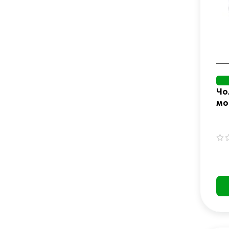
Чо
мо
La
ро