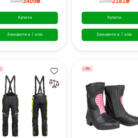
3409₴
2181₴
3588₴
2295₴
Купити
Купити
Замовити в 1 клік
Замовити в 1 клік
%
-5%