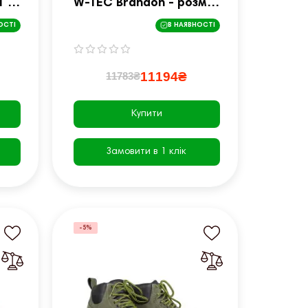
1 -
W-TEC Brandon - розмір
S, чорно-сіро-
ОСТІ
В НАЯВНОСТІ
оранжева
11194₴
11783₴
Купити
Замовити в 1 клік
-5%