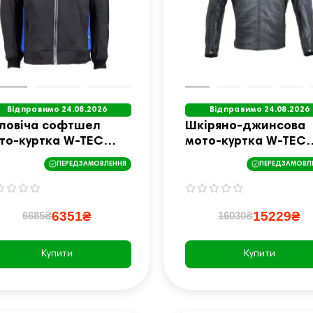
Відправимо 24.08.2026
Відправимо 24.08.2026
ловіча софтшел
Шкіряно-джинсова
то-куртка W-TEC
мото-куртка W-TEC
ngon NF-2753 -
Metalgy - розмір 6XL
ПЕРЕДЗАМОВЛЕННЯ
ПЕРЕДЗАМОВЛ
змір M / чорно-синя
чорна
6351₴
15229₴
6685₴
16030₴
Купити
Купити