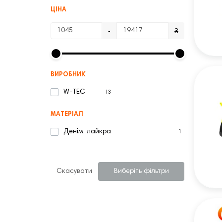
ЦІНА
-
₴
ВИРОБНИК
W-TEC
13
МАТЕРІАЛ
Денім, лайкра
1
Скасувати
Виберіть фільтри