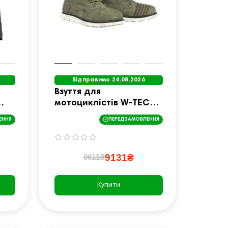
Відправимо 24.08.2026
Взуття для
мотоциклістів W-TEC
 /
Exetero Olive -
ЕННЯ
ПЕРЕДЗАМОВЛЕННЯ
Оливково-зелений / 45
9131₴
9611₴
Купити