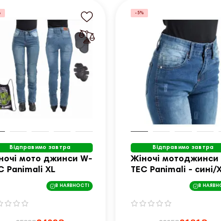
%
-5%
Відправимо завтра
Відправимо завтра
ночі мото джинси W-
Жіночі мотоджинси
C Panimali XL
TEC Panimali - сині/
В НАЯВНОСТІ
В НАЯВН