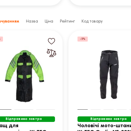
вчуванням
Назва
Ціна
Рейтинг
Код товару
%
-5%
Відправимо завтра
Відправимо завтра
ащ для
Чоловічі мото-штан