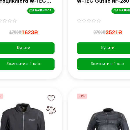
тоцикліста W-TEC
W-TEC Guslic NF-280
ilda - розмір XS /
розмір S / чорний
В НАЯВНОСТІ
В НАЯВН
рно-флуо-жовтий
1623₴
3521₴
1708₴
3706₴
Купити
Купити
Замовити в 1 клік
Замовити в 1 клік
%
-5%