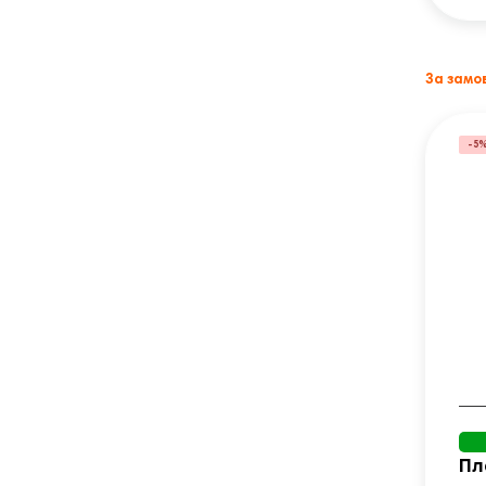
За замо
-5
Пл