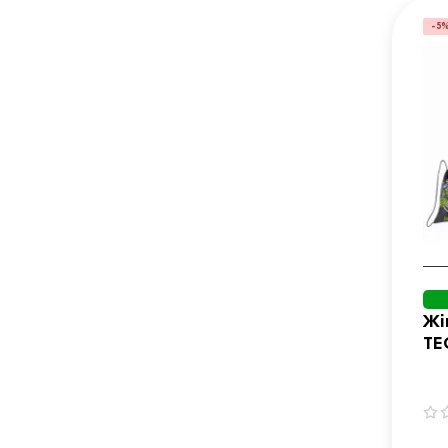
-5
Жі
TE