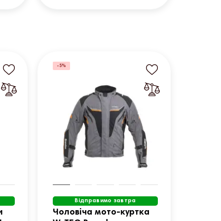
-5%
Відправимо завтра
и
Чоловіча мото-куртка