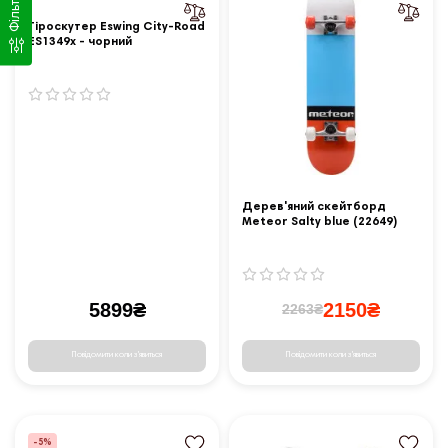
Фільтр
Гіроскутер Eswing City-Road
ES1349x - чорний
Дерев'яний скейтборд
Meteor Salty blue (22649)
5899₴
2150₴
2263₴
Повідомити коли з'явиться
Повідомити коли з'явиться
-5%