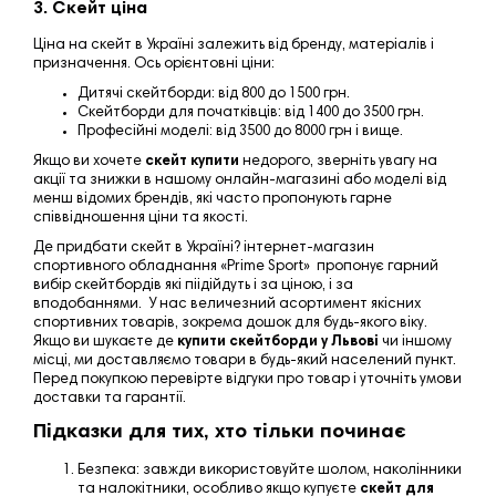
3. Скейт ціна
Ціна
на скейт в Україні залежить від бренду, матеріалів і
призначення. Ось орієнтовні ціни:
Дитячі скейтборди: від 800 до 1500 грн.
Скейтборди для початківців: від 1400 до 3500 грн.
Професійні моделі: від 3500 до 8000 грн і вище.
Якщо ви хочете
скейт купити
недорого, зверніть увагу на
акції та знижки в нашому онлайн-магазині або моделі від
менш відомих брендів, які часто пропонують гарне
співвідношення ціни та якості.
Де
придбати скейт в Україні?
інтернет-магазин
спортивного обладнання «
Prime Sport
» пропонує гарний
вибір скейтбордів
які піідійдуть і за ціною, і за
вподобаннями
.
У нас величезний
асортимент
якісних
спортивних товарів, зокрема дошок
для будь-якого віку
.
Якщо ви шукаєте
де
купити скейтборди у Львові
чи іншому
місці, ми доставляємо товари в будь-який населений пункт.
Перед покупкою перевірте відгуки про товар і уточніть умови
доставки та гарантії.
Підказки для тих, хто тільки починає
Безпека
: завжди використовуйте шолом, наколінники
та налокітники, особливо якщо купуєте
скейт для