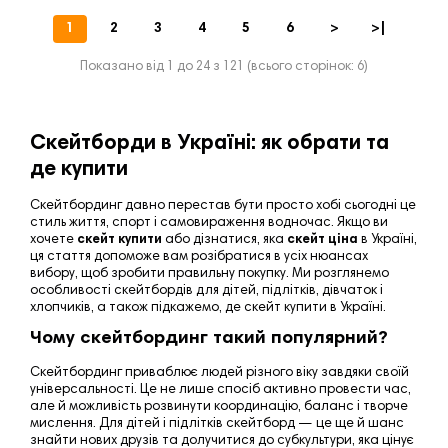
1
2
3
4
5
6
>
>|
Показано від 1 до 24 з 121 (всього сторінок: 6)
Скейтборди в Україні: як обрати та
де купити
Скейтбординг давно перестав бути просто хобі сьогодні це
стиль життя, спорт і самовираження водночас. Якщо ви
хочете
скейт купити
або дізнатися, яка
скейт ціна
в Україні,
ця стаття допоможе вам розібратися в усіх нюансах
вибору, щоб зробити правильну покупку. Ми розглянемо
особливості скейтбордів для дітей, підлітків, дівчаток і
хлопчиків, а також підкажемо, де скейт купити в Україні.
Чому скейтбординг такий популярний?
Скейтбординг приваблює людей різного віку завдяки своїй
універсальності. Це не лише спосіб активно провести час,
але й можливість розвинути координацію, баланс і творче
мислення. Для дітей і підлітків скейтборд — це ще й шанс
знайти нових друзів та долучитися до субкультури, яка цінує