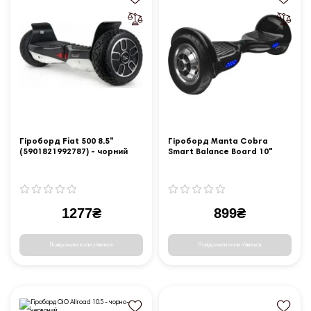
Гіроборд Fiat 500 8.5"
Гіроборд Manta Cobra
(5901821992787) - чорний
Smart Balance Board 10"
(MSB002) - чорний
1277₴
899₴
Повідомити коли з'явиться
Повідомити коли з'явиться