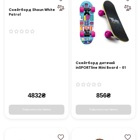
Скейтборд Shaun White
Patrol
Скейтборд дитячий
inSPORTline Mini Board - 01
4832₴
856₴
Повідомити коли з'явиться
Повідомити коли з'явиться