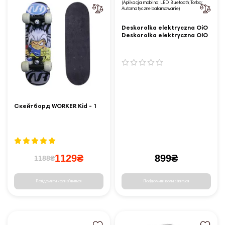
Deskorolka elektryczna OiO
Deskorolka elektryczna OIO
Allroad 10.5 Blue Space
(Aplikacja mobilna; LED;
Bluetooth; Torba;
Automatyczne balansowanie)
Cкейтборд WORKER Kid - 1
1129₴
899₴
1188₴
Повідомити коли з'явиться
Повідомити коли з'явиться