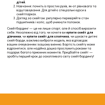
дітей
.
Навчання
: почніть із простих рухів, як-от рівновага та
відштовхування. Для дітей є спеціальні курси в
скейтпарках.
Догляд за скейтом
: регулярно перевіряйте стан
підшипників і коліс, щоб уникнути поломок.
Скейтбординг — це не лише спорт, але й спосіб виразити
себе. Незалежно від того, чи хочете ви
купити скейт для
дівчинки
, чи
купити скейт для хлопчика
, чи шукаєте дитячі
скейтборди, важливо вибрати модель, яка відповідає
вашим очікуванням і вашому вмінню. Вартість скейту може
відрізнятися, але
надійна дошка прослужить роками та
подарує багато приємних моментів.
Придбайте скейт
—
зробіть перший крок до захопливого світу скейтбордингу!