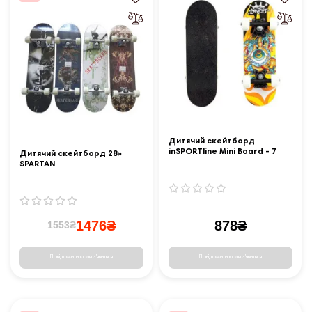
Дитячий скейтборд
inSPORTline Mini Board - 7
Дитячий скейтборд 28»
SPARTAN
1476₴
878₴
1553₴
Повідомити коли з'явиться
Повідомити коли з'явиться