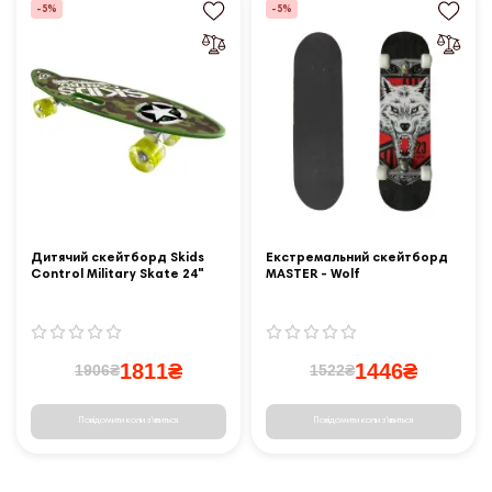
-5%
-5%
Дитячий скейтборд Skids
Екстремальний скейтборд
Control Military Skate 24"
MASTER - Wolf
1811₴
1446₴
1906₴
1522₴
Повідомити коли з'явиться
Повідомити коли з'явиться