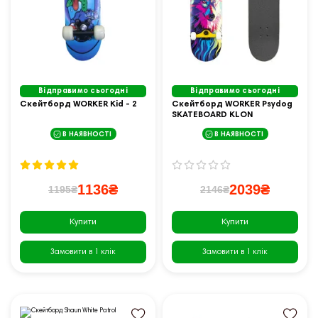
Відправимо сьогодні
Відправимо сьогодні
Cкейтборд WORKER Kid - 2
Скейтборд WORKER Psydog
SKATEBOARD KLON
В НАЯВНОСТІ
В НАЯВНОСТІ
1136₴
2039₴
1195₴
2146₴
Купити
Купити
Замовити в 1 клік
Замовити в 1 клік