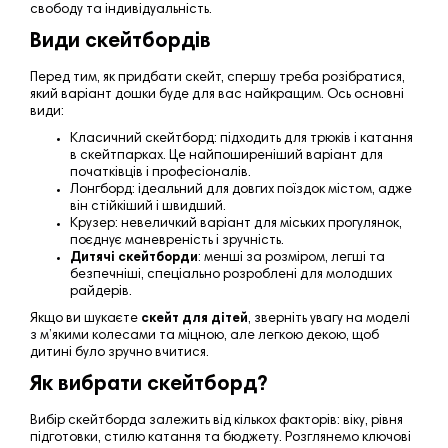
свободу та індивідуальність.
Види скейтбордів
Перед тим, як придбати скейт,
спершу треба розібратися,
який варіант дошки буде для вас найкращим
. Ось основні
види:
Класичний скейтборд
: підходить для трюків і катання
в скейтпарках. Це найпоширеніший варіант для
початківців і професіоналів.
Лонгборд
: ідеальний для довгих поїздок містом, адже
він стійкіший і швидший.
Крузер
: невеличкий варіант для міських прогулянок,
поєднує маневреність і зручність.
Дитячі скейтборди
: менші за розміром, легші та
безпечніші, спеціально розроблені для молодших
райдерів.
Якщо ви шукаєте
скейт для дітей
, зверніть увагу на моделі
з м’якими колесами та міцною, але легкою декою, щоб
дитині було зручно вчитися.
Як вибрати скейтборд?
Вибір скейтборда залежить від кількох факторів: віку, рівня
підготовки, стилю катання та бюджету. Розглянемо ключові