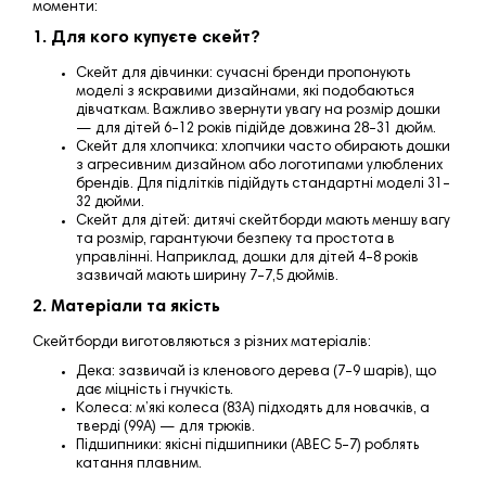
моменти:
1. Для кого купуєте скейт?
Скейт для дівчинки
: сучасні бренди пропонують
моделі з яскравими дизайнами, які подобаються
дівчаткам. Важливо звернути увагу на розмір дошки
— для дітей 6–12 років підійде довжина 28–31 дюйм.
Скейт для хлопчика
: хлопчики часто обирають дошки
з агресивним дизайном або логотипами улюблених
брендів. Для підлітків підійдуть стандартні моделі 31–
32 дюйми.
Скейт для дітей
: дитячі скейтборди мають меншу вагу
та розмір, гарантуючи безпеку та простота в
управлінні. Наприклад, дошки для дітей 4–8 років
зазвичай мають ширину 7–7,5 дюймів.
2. Матеріали та якість
Скейтборди виготовляються з різних матеріалів:
Дека
: зазвичай із кленового дерева (7–9 шарів), що
дає міцність і гнучкість.
Колеса
: м’які колеса (83A) підходять для новачків, а
тверді (99A) — для трюків.
Підшипники
: якісні підшипники (ABEC 5–7) роблять
катання плавним.