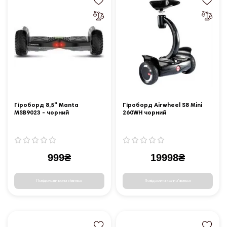
Гіроборд 8,5" Manta
Гіроборд Airwheel S8 Mini
MSB9023 - чорний
260WH чорний
(6925611221047)
999₴
19998₴
Повідомити коли з'явиться
Повідомити коли з'явиться