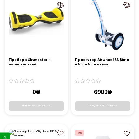
Гіроборд Skymaster -
Гіроскутер Airwheel S3 Biała
чорно-жовтий
- біло-блакитний
0₴
6900₴
Повідомити коли з'явиться
Повідомити коли з'явиться
-5%