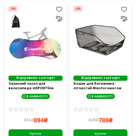
-5%
-5%
Відправимо сьогодні
Відправимо сьогодні
Захисний чохол для
Кошик для багажника
велосипеда inSPORTline
сітчастий Miastorowerow
BIG8 - розмір M (26") /
BP-7, чорний
В НАЯВНОСТІ
В НАЯВНОСТІ
барвистий
894₴
788₴
941₴
829₴
Купити
Купити