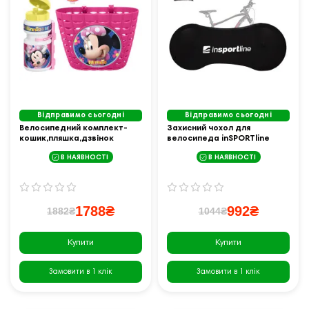
Відправимо сьогодні
Відправимо сьогодні
Велосипедний комплект-
Захисний чохол для
кошик,пляшка,дзвінок
велосипеда inSPORTline
Myszka Minnie inSPORTline
BIG8 - розмір M (26") /
В НАЯВНОСТІ
В НАЯВНОСТІ
чорний
1788₴
992₴
1882₴
1044₴
Купити
Купити
Замовити в 1 клік
Замовити в 1 клік