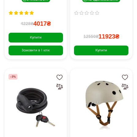
В НАЯВНОСТІ
ПЕРЕДЗАМОВЛЕННЯ
4017₴
4228₴
11923₴
12550₴
Купити
Купити
Замовити в 1 клік
-5%