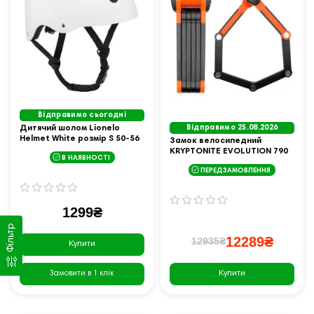
Відправимо сьогодні
Дитячий шолом Lionelo
Відправимо 25.08.2026
Helmet White розмір S 50-56
Замок велосипедний
см, білий
KRYPTONITE EVOLUTION 790
В НАЯВНОСТІ
FOLDING LOCK - чорно-
ПЕРЕДЗАМОВЛЕННЯ
помаранчевий
1299₴
Фільтр
12289₴
12935₴
Купити
Купити
Замовити в 1 клік