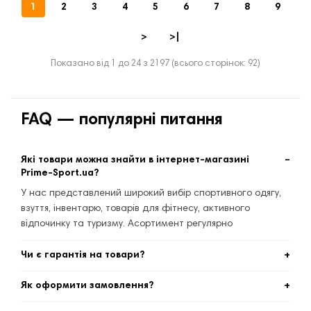
1
2
3
4
5
6
7
8
9
>
>|
Показано від 1 до 24 з 2197 (всього сторінок: 92)
FAQ — популярні питання
Які товари можна знайти в інтернет-магазині
Prime-Sport.ua?
У нас представлений широкий вибір спортивного одягу,
взуття, інвентарю, товарів для фітнесу, активного
відпочинку та туризму. Асортимент регулярно
оновлюється.
Чи є гарантія на товари?
Так, усі товари мають офіційну гарантію від виробника.
Як оформити замовлення?
Термін гарантії залежить від конкретного продукту та
вказаний у картці товару.
Достатньо додати товар у кошик, заповнити контактні