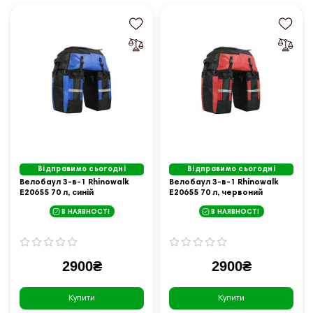
Відправимо сьогодні
Відправимо сьогодні
Велобаул 3-в-1 Rhinowalk
Велобаул 3-в-1 Rhinowalk
E20655 70 л, синій
E20655 70 л, червоний
В НАЯВНОСТІ
В НАЯВНОСТІ
2900₴
2900₴
Купити
Купити