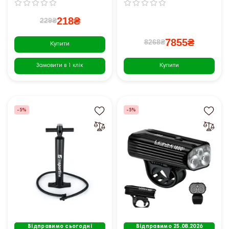
218₴
229₴
7855₴
8268₴
Купити
Купити
Замовити в 1 клік
-5%
-5%
Відправимо сьогодні
Відправимо 25.08.2026