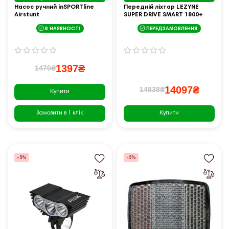
Насос ручний inSPORTline
Передній ліхтар LEZYNE
Airstunt
SUPER DRIVE SMART 1800+
В НАЯВНОСТІ
ПЕРЕДЗАМОВЛЕННЯ
1397₴
1470₴
14097₴
14838₴
Купити
Купити
Замовити в 1 клік
-5%
-5%