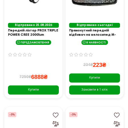
Відправимо 25.08.2026
Відправимо сьогодні
Передній ліхтар PROX TRIPLE
Прямокутний передній
POWER CREE 2000lum
відбивач на велосипед M-
акумулятор
Wave Reflector F 58x42
ПЕРЕДЗАМОВЛЕННЯ
В НАЯВНОСТІ
223₴
234₴
6888₴
7250₴
Купити
Купити
Замовити в 1 клік
-5%
-5%