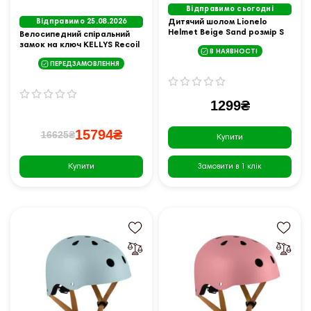
Відправимо сьогодні
Відправимо 25.08.2026
Дитячий шолом Lionelo
Helmet Beige Sand розмір S
Велосипедний спіральний
50-56 см, бежевий
замок на ключ KELLYS Recoil
В НАЯВНОСТІ
120см LED ручка матовий
ПЕРЕДЗАМОВЛЕННЯ
чорний
1299₴
15794₴
16625₴
Купити
Купити
Замовити в 1 клік