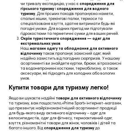
чи тривалу експедицію, у нас є
спорядження для
гірського туризму
і
спорядження для водного
туризму
. Для гірських походів пропонуємо намети,
спальні мішки, трекінгові палки, термоси та
спеціалізоване взуття, здатне витримати будь-які
погодні умови. Для водних пригод ми підготували
гідрокостюми та герметичні сумки для ваших речей.
Окрім туристичного спорядження —
одяг для
екстремальних умов
Наш
магазин одягу та обладнання для активного
відпочинку
також пропонує захисний одяг, який
надійно захистить від погодних сюрпризів. У нашому
асортименті ви знайдете куртки, брюки, вітрозахисні
та водонепроникні костюми, термобілизну, а також
аксесуари, які підходять для холодних або вологих
умов.
Купити товари для туризму легко!
Якщо ви шукаєте надійні
товари
для активного
відпочинку
та туризму
, вам пощастило,
«
Prime
Sport
»
інтернет-магазин,
що презентує найрізноманітніший асортимент продукції
для будь-якого виду активного відпочинку – одяг для
велосипедистів, одяг для фітнесу, термоактивний одяг,
взуття, різноманітні товари для жінок, чоловіків і дітей та
багато іншого. Від
спорядження для туризму
до