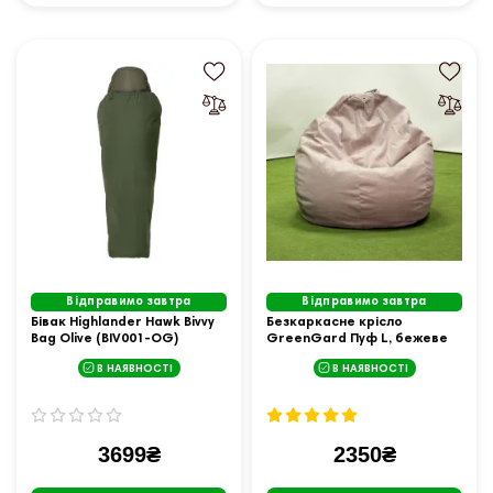
Відправимо завтра
Відправимо завтра
Бівак Highlander Hawk Bivvy
Безкаркасне крісло
Bag Olive (BIV001-OG)
GreenGard Пуф L, бежеве
В НАЯВНОСТІ
В НАЯВНОСТІ
3699₴
2350₴