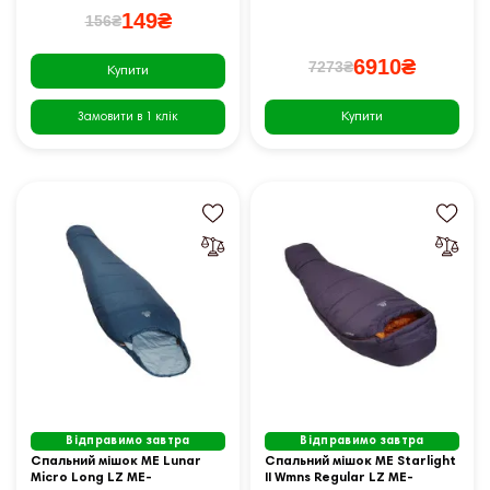
149₴
156₴
6910₴
7273₴
Купити
Купити
Замовити в 1 клік
Відправимо завтра
Відправимо завтра
Спальний мішок ME Lunar
Спальний мішок ME Starlight
Micro Long LZ ME-
II Wmns Regular LZ ME-