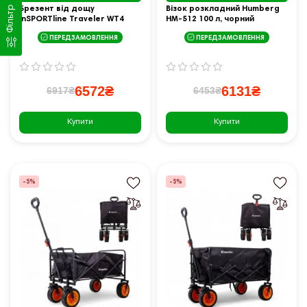
Брезент від дощу
Візок розкладний Humberg
Фільтр
inSPORTline Traveler WT4
HM-512 100 л, чорний
ПЕРЕДЗАМОВЛЕННЯ
ПЕРЕДЗАМОВЛЕННЯ
6572₴
6131₴
6917₴
6453₴
Купити
Купити
-5%
-5%