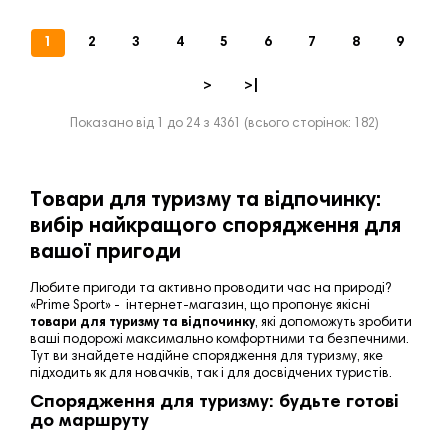
1
2
3
4
5
6
7
8
9
>
>|
Показано від 1 до 24 з 4361 (всього сторінок: 182)
Товари для туризму та відпочинку:
вибір найкращого спорядження для
вашої пригоди
Любите пригоди та активно проводити час на природі?
«
Prime
Sport
» - інтернет-магазин, що пропонує якісні
товари для туризму та відпочинку
, які допоможуть зробити
ваші подорожі максимально комфортними та безпечними.
Тут ви знайдете надійне спорядження для туризму, яке
підходить як для новачків, так і для досвідчених туристів.
Спорядження для туризму: будьте готові
до маршруту