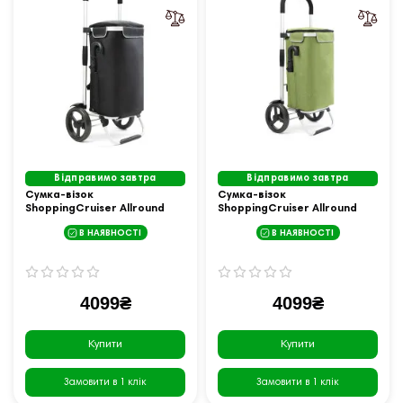
Відправимо завтра
Відправимо завтра
Cумка-візок
Cумка-візок
ShoppingCruiser Allround
ShoppingCruiser Allround
Black (650064)
Green (650070)
В НАЯВНОСТІ
В НАЯВНОСТІ
4099₴
4099₴
Купити
Купити
Замовити в 1 клік
Замовити в 1 клік