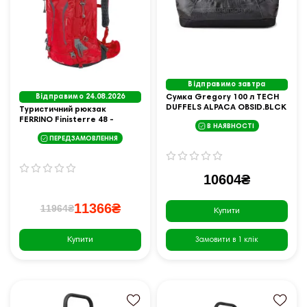
Відправимо завтра
Відправимо 24.08.2026
Cумка Gregory 100 л TECH
DUFFELS ALPACA OBSID.BLCK
Туристичний рюкзак
147932/0413
FERRINO Finisterre 48 -
В НАЯВНОСТІ
червоний
ПЕРЕДЗАМОВЛЕННЯ
10604₴
11366₴
11964₴
Купити
Купити
Замовити в 1 клік