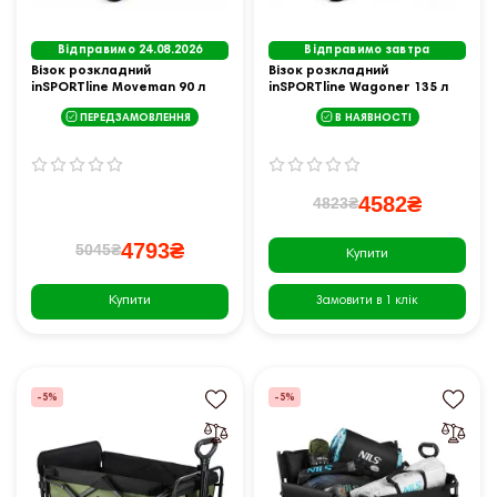
Відправимо 24.08.2026
Відправимо завтра
Візок розкладний
Візок розкладний
inSPORTline Moveman 90 л
inSPORTline Wagoner 135 л
ПЕРЕДЗАМОВЛЕННЯ
В НАЯВНОСТІ
4582₴
4823₴
4793₴
5045₴
Купити
Купити
Замовити в 1 клік
-5%
-5%