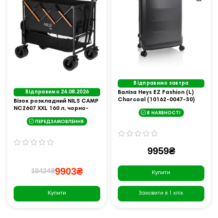
Відправимо завтра
Відправимо 24.08.2026
Валіза Heys EZ Fashion (L)
Charcoal (10162-0047-30)
Візок розкладний NILS CAMP
NC2607 XXL 160 л, чорно-
В НАЯВНОСТІ
оранжевий
ПЕРЕДЗАМОВЛЕННЯ
9959₴
9903₴
10424₴
Купити
Купити
Замовити в 1 клік