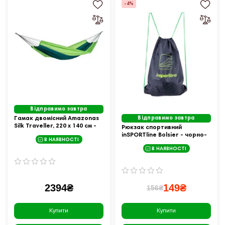
-4%
Відправимо завтра
Гамак двомісний Amazonas
Відправимо завтра
Silk Traveller, 220 х 140 см -
Рюкзак спортивний
зелений
inSPORTline Bolsier - чорно-
В НАЯВНОСТІ
зелений
В НАЯВНОСТІ
2394₴
149₴
156₴
Купити
Купити