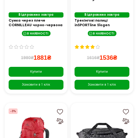
Відправимо завтра
Відправимо завтра
Сумка через плече
Трекінгові палиці
CORNILLEAU чорно-червона
inSPORTline Slogen
654000
В НАЯВНОСТІ
В НАЯВНОСТІ
1881₴
1536₴
1980₴
1616₴
Купити
Купити
Замовити в 1 клік
Замовити в 1 клік
-5%