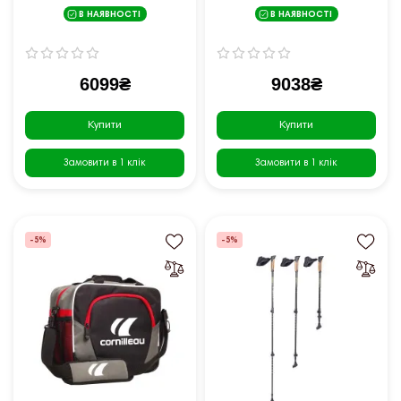
004738.01476 LonLZ
003591.01419.RegLZ
В НАЯВНОСТІ
В НАЯВНОСТІ
6099₴
9038₴
Купити
Купити
Замовити в 1 клік
Замовити в 1 клік
-5%
-5%