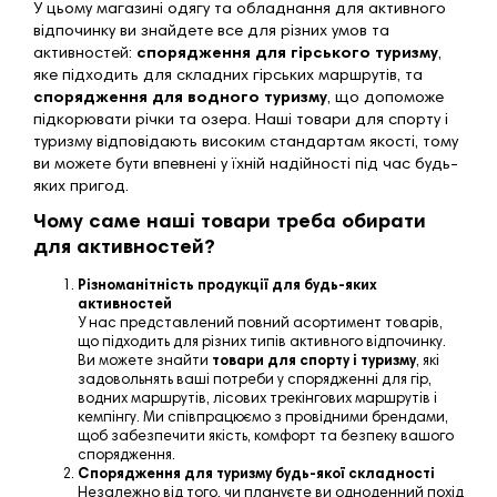
У цьому магазині одягу та обладнання для активного
відпочинку ви знайдете все для різних умов та
активностей:
спорядження для гірського туризму
,
яке підходить для складних гірських маршрутів, та
спорядження для водного туризму
, що допоможе
підкорювати річки та озера. Наші товари для спорту і
туризму відповідають високим стандартам якості, тому
ви можете бути впевнені у їхній надійності під час будь-
яких пригод.
Чому саме наші товари треба обирати
для активностей?
Різноманітність продукції для будь-яких
активностей
У нас представлений повний асортимент товарів,
що підходить для різних типів активного відпочинку.
Ви можете знайти
товари для спорту і туризму
, які
задовольнять ваші потреби у спорядженні для гір,
водних маршрутів, лісових трекінгових маршрутів і
кемпінгу. Ми співпрацюємо з провідними брендами,
щоб забезпечити якість, комфорт та безпеку вашого
спорядження.
Спорядження для туризму будь-якої складності
Незалежно від того, чи плануєте ви одноденний похід