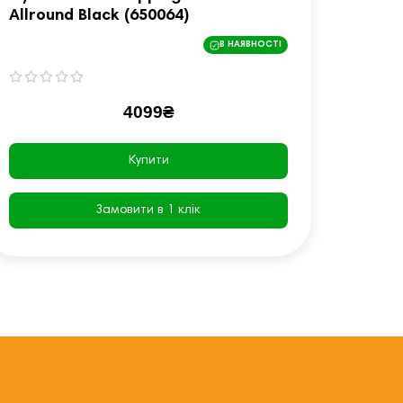
Allround Black (650064)
MF 2L
В НАЯВНОСТІ
4099₴
Купити
Замовити в 1 клік