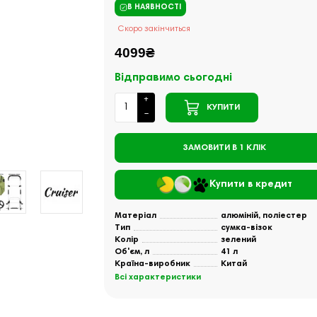
В НАЯВНОСТІ
Скоро закінчиться
4099₴
Відправимо сьогодні
КУПИТИ
ЗАМОВИТИ В 1 КЛІК
Купити в кредит
Матеріал
алюміній, поліестер
Тип
сумка-візок
Колір
зелений
Об'єм, л
41 л
Країна-виробник
Китай
Всі характеристики