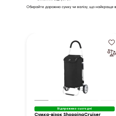
Обирайте дорожню сумку чи валізу, що найкраще 
Відправимо сьогодні
Сумка-візок ShoppingCruiser