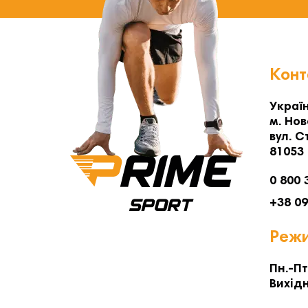
Конт
Україн
м. Нов
вул. С
81053
0 800 
+38 0
Режи
Пн.-Пт
Вихідн