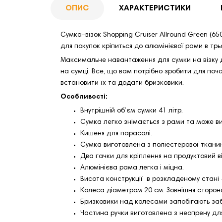
ОПИС
ХАРАКТЕРИСТИКИ
Сумка-візок Shopping Cruiser Allround Green (
для покупок кріпиться до алюмінієвої рами в тр
Максимальне навантаження для сумки на візку два
на сумці. Все, що вам потрібно зробити для поч
встановити їх та додати бризковики.
Особливості:
Внутрішній об’єм сумки 41 літр.
Сумка легко знімається з рами та може в
Кишеня для парасолі.
Сумка виготовлена з поліестерової ткани
Два гачки для кріплення на продуктовий ві
Алюмінієва рама легка і міцна.
Висота конструкції в розкладеному стані 
Колеса діаметром 20 см. Зовнішня сторон
Бризковики над колесами запобігають заб
Частина ручки виготовлена з неопрену дл