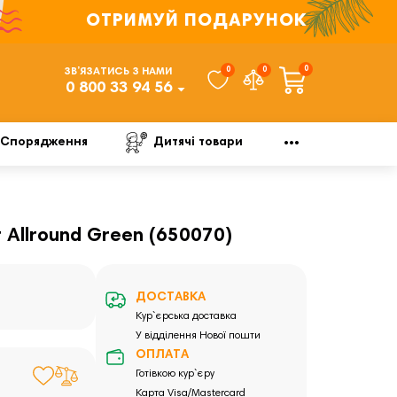
ОТРИМУЙ ПОДАРУНОК
0
0
0
ЗВ’ЯЗАТИСЬ З НАМИ
0 800 33 94 56
Спорядження
Дитячі товари
 Allround Green (650070)
ДОСТАВКА
Кур`єрська доставка
У відділення Нової пошти
ОПЛАТА
Готівкою кур`єру
Карта Visa/Mastercard