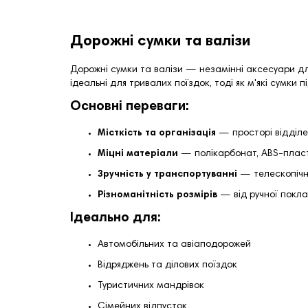
Дорожні сумки та валізи
Дорожні сумки та валізи — незамінні аксесуари д
ідеальні для тривалих поїздок, тоді як м'які сумки
Основні переваги:
Місткість та організація
—
просторі відділ
Міцні матеріали
—
полікарбонат, ABS-пласти
Зручність у транспортуванні
—
телескопічн
Різноманітність розмірів
—
від ручної пок
Ідеально для:
Автомобільних та авіаподорожей
Відряджень та ділових поїздок
Туристичних мандрівок
Сімейних відпусток