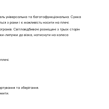
дель універсальна та багатофункціональна. Сумка
ься з рами і є можливість носити на плечі.
грамів. Світловідбивачі розміщені з трьох сторін
бки-липучки до візка, натиснути на колеса
плечі.
ртування та зберігання.
омити.