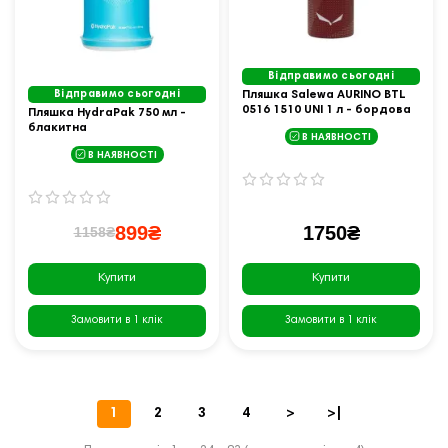
Відправимо сьогодні
Відправимо сьогодні
Пляшка Salewa AURINO BTL
0516 1510 UNI 1 л - бордова
Пляшка HydraPak 750 мл -
блакитна
В НАЯВНОСТІ
В НАЯВНОСТІ
899₴
1750₴
1158₴
Купити
Купити
Замовити в 1 клік
Замовити в 1 клік
1
2
3
4
>
>|