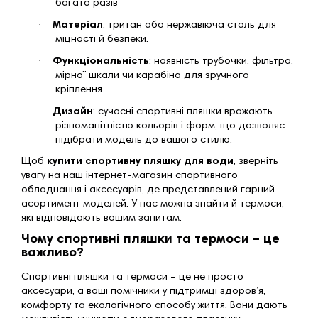
багато разів
·
Матеріал
: тритан або нержавіюча сталь для
міцності й безпеки.
·
Функціональність
: наявність трубочки, фільтра,
мірної шкали чи карабіна для зручного
кріплення.
·
Дизайн
: сучасні спортивні пляшки вражають
різноманітністю кольорів і форм, що дозволяє
підібрати модель до вашого стилю.
Щоб
купити спортивну пляшку для води
, зверніть
увагу на наш інтернет-магазин спортивного
обладнання і аксесуарів, де представлений гарний
асортимент моделей. У нас можна знайти й термоси,
які відповідають вашим запитам.
Чому спортивні пляшки та термоси – це
важливо?
Спортивні пляшки та термоси – це не просто
аксесуари, а ваші помічники у підтримці здоров’я,
комфорту та екологічного способу життя. Вони дають