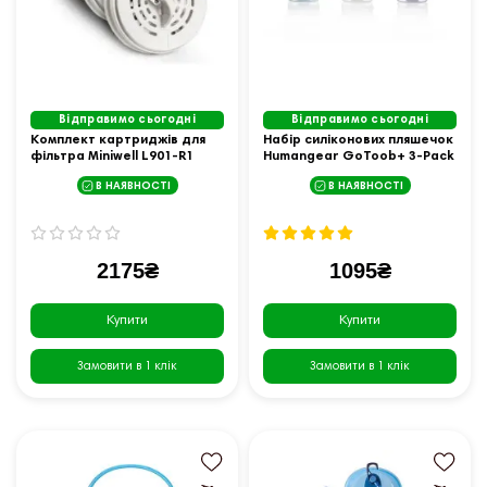
Відправимо сьогодні
Відправимо сьогодні
Комплект картриджів для
Набір силіконових пляшечок
фільтра Miniwell L901-R1
Humangear GoToob+ 3-Pack
1000L, 3 шт
Medium
В НАЯВНОСТІ
В НАЯВНОСТІ
2175₴
1095₴
Купити
Купити
Замовити в 1 клік
Замовити в 1 клік