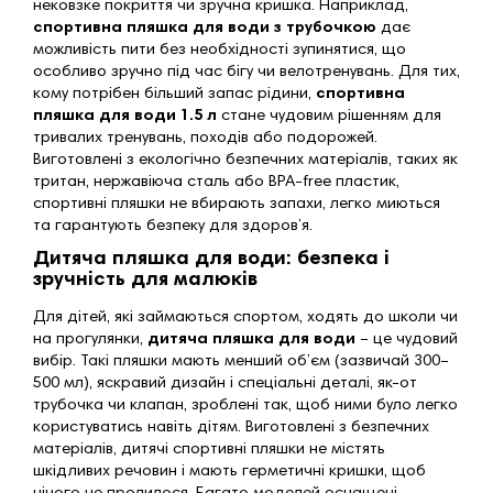
нековзке покриття чи зручна кришка. Наприклад,
спортивна пляшка для води з трубочкою
дає
можливість пити без необхідності зупинятися, що
особливо зручно під час бігу чи велотренувань. Для тих,
кому потрібен більший запас рідини,
спортивна
пляшка для води 1.5 л
стане чудовим рішенням для
тривалих тренувань, походів або подорожей.
Виготовлені з екологічно безпечних матеріалів, таких як
тритан, нержавіюча сталь або BPA-free пластик,
спортивні пляшки не вбирають запахи, легко миються
та гарантують безпеку для здоров’я.
Дитяча пляшка для води: безпека і
зручність для малюків
Для дітей, які займаються спортом, ходять до школи чи
на прогулянки,
дитяча пляшка для води
– це чудовий
вибір. Такі пляшки мають менший об’єм (зазвичай 300–
500 мл), яскравий дизайн і спеціальні деталі, як-от
трубочка чи клапан, зроблені так, щоб ними було легко
користуватись навіть дітям. Виготовлені з безпечних
матеріалів, дитячі спортивні пляшки не містять
шкідливих речовин і мають герметичні кришки, щоб