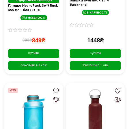
Відправимо сьогодні
Пляшка HydraPak 1 л -
блакитна
Пляшка HydraPack Softflask
500 мл - блакитна
В НАЯВНОСТІ
В НАЯВНОСТІ
849₴
1448₴
893₴
Купити
Купити
Замовити в 1 клік
Замовити в 1 клік
-22%