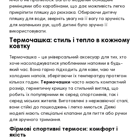
нічого не пролилося. Багато моделей оснащені
ремінцями або карабінами, що дає можливість легко
прикріпити пляшку до рюкзака. Обираючи дитячу
пляшку для води, зверніть увагу на її вагу та зручність
для маленьких рук, щоб дитині було зручно її
використовувати.
Термочашка: стиль і тепло в кожному
ковтку
Термочашка – це універсальний аксесуар для тих, хто
хоче насолоджуватися улюбленими напоями в будь-
який час. Вона гарно підходить для кави, чаю чи
холодних напоїв, зберігаючи їх температуру протягом
кількох годин.
Термочашки
часто мають компактний
розмір, герметичну кришку та стильний вигляд, що
робить їх популярними як серед спортсменів, так і
серед міських жителів. Виготовлені з нержавіючої сталі,
вони стійкі до пошкоджень і легко миються. Деякі
моделі мають спеціальні клапани для пиття або ручки
для зручного тримання.
Фірмові спортивні термоси: комфорт і
якість