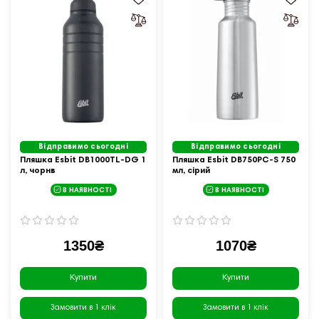
Відправимо сьогодні
Відправимо сьогодні
Пляшка Esbit DB1000TL-DG 1
Пляшка Esbit DB750PC-S 750
л, чорнв
мл, сірий
В НАЯВНОСТІ
В НАЯВНОСТІ
1350₴
1070₴
Купити
Купити
Замовити в 1 клік
Замовити в 1 клік