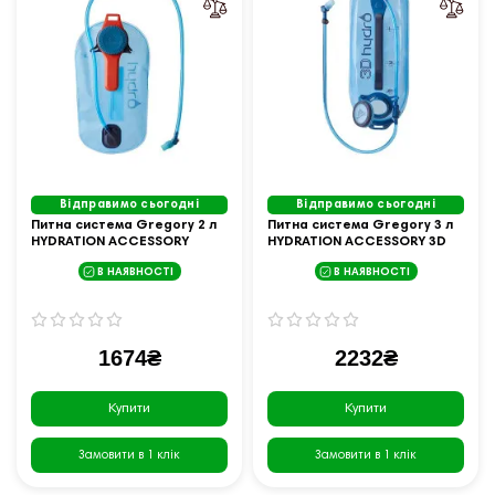
Відправимо сьогодні
Відправимо сьогодні
Питна система Gregory 2 л
Питна система Gregory 3 л
HYDRATION ACCESSORY
HYDRATION ACCESSORY 3D
HYDRO RESERVOIR OCEAN/OR.
HYDRO RESERVOIR OPT.BLUE
В НАЯВНОСТІ
В НАЯВНОСТІ
145286/5583
145287/5583
1674₴
2232₴
Купити
Купити
Замовити в 1 клік
Замовити в 1 клік