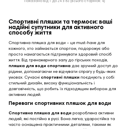
Показано від 1 до 24 з 83 (всього сторінок: 4)
Спортивні пляшки та термоси: ваші
надійні супутники для активного
способу життя
Спортивна пляшка для води – це must-have для
кожного, хто займається спортом, подорожує або
просто намагається підтримувати здоровий спосіб
життя. Від тренажерного залу до гірських походів,
пляшка для води спортивна
дає зручний доступ до
рідини, допомагаючи не відчувати спрагу у будь-яких
умовах. Сучасні
спортивні пляшки
поєднують у собі
стильний дизайн, високу функціональність і
довговічність, що робить їх підходящим вибором для
активних людей.
Переваги спортивних пляшок для води
Спортивна пляшка для води
розроблена активни
людей, які постійно в русі. Вона легка, ударостійка та
часто оснащена практичними деталями, такими як