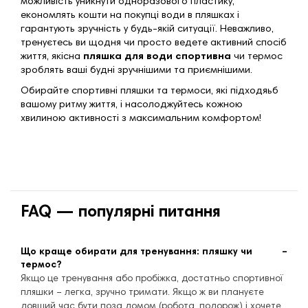
можливість уникнути одноразового пластику,
економлять кошти на покупці води в пляшках і
гарантують зручність у будь-якій ситуації. Неважливо,
тренуєтесь ви щодня чи просто ведете активний спосіб
життя, якісна
пляшка для води спортивна
чи термос
зроблять ваші будні зручнішими та приємнішими.
Обирайте спортивні пляшки та термоси, які підходяьб
вашому ритму життя, і насолоджуйтесь кожною
хвилиною активності з максимальним комфортом!
FAQ — популярні питання
Що краще обирати для тренування: пляшку чи
термос?
Якщо це тренування або пробіжка, достатньо спортивної
пляшки – легка, зручно тримати. Якщо ж ви плануєте
довший час бути поза домом (робота, подорож) і хочете