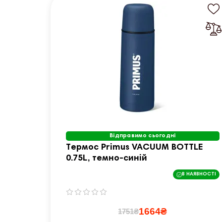
Відправимо сьогодні
Термос Primus VACUUM BOTTLE
0.75L, темно-синій
В НАЯВНОСТІ
1664₴
1751₴