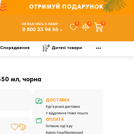
ОТРИМУЙ ПОДАРУНОК
0
0
0
ЗВ’ЯЗАТИСЬ З НАМИ
0 800 33 94 56
Спорядження
Дитячі товари
50 мл, чорна
ДОСТАВКА
Кур`єрська доставка
У відділення Нової пошти
ОПЛАТА
Готівкою кур`єру
Карта Visa/Mastercard