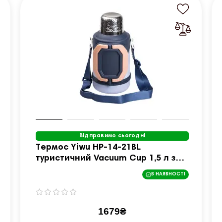
Відправимо сьогодні
Термос Yiwu HP-14-21BL
туристичний Vacuum Cup 1,5 л з
фліп кришкою та складаними
В НАЯВНОСТІ
ручками, темно-синій
1679₴