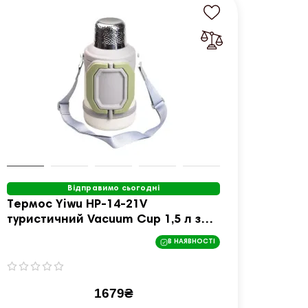
Відправимо сьогодні
Термос Yiwu HP-14-21V
Термо
туристичний Vacuum Cup 1,5 л з
турис
фліп кришкою та складаними
фліп
В НАЯВНОСТІ
ручками, сіро-зелений
ручка
1679₴