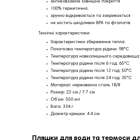
антиковзаюче зовнішнє покриття
100% герметична
зручно відкривається та закривається
не містить шкідливих BPA та фталатів
Технічні характеристики:
Характеристики збереження тепла:
Початкова температура рідини: 98°С
Температура навколишнього середовища:
Температура рідини після 6 год: 65°С
Температура рідини після 12 год: 50°С
Температура рідини після 24 год: 35°С
Матеріал: нержавіюча сталь 18/8
Розмір: 22 см / 7.7 см
Об’єм: 550 мл
Вага: 334 г
Діаметр кришки: 4.4 см
Пляшки для води та термоси дл