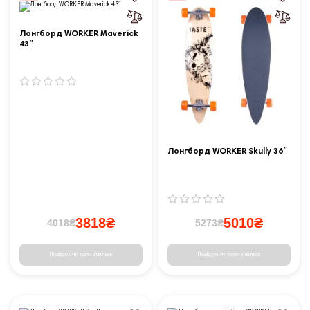
Лонгборд WORKER Maverick
43ʺ
Лонгборд WORKER Skully 36ʺ
3818₴
5010₴
4018₴
5273₴
Повідомити коли з'явиться
Повідомити коли з'явиться