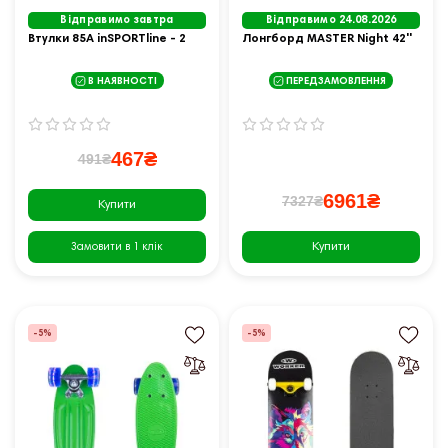
Відправимо завтра
Відправимо 24.08.2026
Втулки 85A inSPORTline - 2
Лонгборд MASTER Night 42''
В НАЯВНОСТІ
ПЕРЕДЗАМОВЛЕННЯ
467₴
491₴
6961₴
7327₴
Купити
Купити
Замовити в 1 клік
-5%
-5%