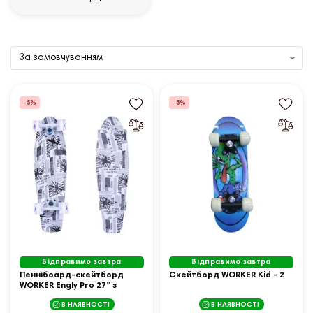
-5%
-5%
Відправимо завтра
Відправимо завтра
Пеннібоард-скейтборд
Cкейтборд WORKER Kid - 2
WORKER Engly Pro 27” з
освітленими колесами
В НАЯВНОСТІ
В НАЯВНОСТІ