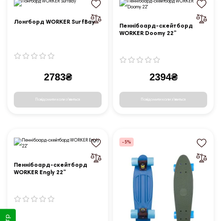
Лонгборд WORKER SurfBay
Пеннібоард-скейтборд
WORKER Doomy 22”
2783₴
2394₴
Повідомити коли з'явиться
Повідомити коли з'явиться
-5%
Пеннібоард-скейтборд
WORKER Engly 22”