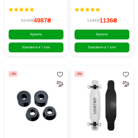
4987₴
1136₴
5249₴
1195₴
Купити
Купити
Замовити в 1 клік
Замовити в 1 клік
-5%
-5%