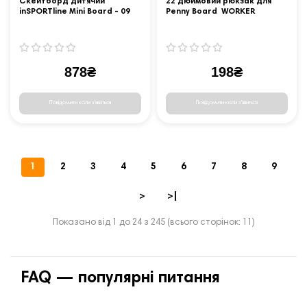
Скейтборд дитячий
22 дюймовий рюкзак для
inSPORTline Mini Board - 09
Penny Board WORKER
878₴
198₴
Повідомити коли з'явиться
Повідомити коли з'явиться
1
2
3
4
5
6
7
8
9
>
>|
Показано від 1 до 24 з 245 (всього сторінок: 11)
FAQ — популярні питання