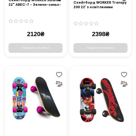
Скейтборд WORKER Sunbow
Скейтборд WORKER Transpy
22" ABEC-7 - Зелено-синьо-
200 22' з освітленими
фіолетовий
колесами
2120₴
2398₴
Повідомити коли з'явиться
Повідомити коли з'явиться