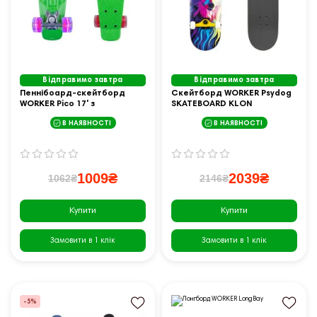
Відправимо завтра
Відправимо завтра
Пеннібоард-скейтборд
Скейтборд WORKER Psydog
WORKER Pico 17' з
SKATEBOARD KLON
освітленими колесами -
В НАЯВНОСТІ
В НАЯВНОСТІ
зелений
1009₴
2039₴
1062₴
2146₴
Купити
Купити
Замовити в 1 клік
Замовити в 1 клік
-5%