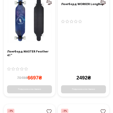
Лонгборд WORKER LongBay
Лонгборд MASTER Feather
41''
6697₴
2492₴
7049₴
Повідомити коли з'явиться
Повідомити коли з'явиться
-5%
-5%