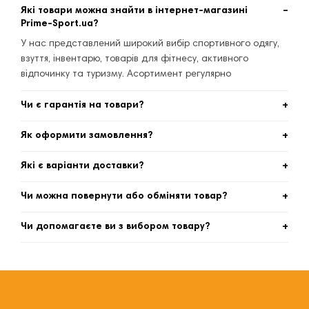
Які товари можна знайти в інтернет-магазині
Prime-Sport.ua?
У нас представлений широкий вибір спортивного одягу,
взуття, інвентарю, товарів для фітнесу, активного
відпочинку та туризму. Асортимент регулярно
оновлюється.
Чи є гарантія на товари?
Так, усі товари мають офіційну гарантію від виробника.
Як оформити замовлення?
Термін гарантії залежить від конкретного продукту та
вказаний у картці товару.
Достатньо додати товар у кошик, заповнити контактні
Які є варіанти доставки?
дані та обрати спосіб оплати й доставки. Замовлення
підтверджується менеджером або автоматично —
Ми доставляємо по всій Україні через популярні служби
Чи можна повернути або обміняти товар?
залежно від обраного способу.
доставки. Можлива адресна доставка або отримання у
відділенні.
Так, повернення та обмін можливі протягом 14 днів
Чи допомагаєте ви з вибором товару?
відповідно до законодавства України. Важливо, щоб
товар був у первинному стані.
Так, наші консультанти допоможуть підібрати спортивний
одяг, взуття або інвентар відповідно до ваших цілей, рівня
підготовки та бюджету.