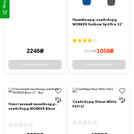
Фільтр
Пеннібоард-скейтборд
WORKER Sunbow Spitfire 22ʺ
2246₴
1058₴
1113₴
Повідомити коли з'явиться
Повідомити коли з'явиться
Скейтборд Shaun White
Пластиковий пеннібоард-
Patrol
скейтборд WORKER Blace
27ʺ - Blue