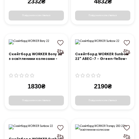
2332₴
4832₴
Повідомити коли з'явиться
Повідомити коли з'явиться
Скейтборд WORKER Bony 22"
Скейтборд WORKER Sunbow
з освітленими колесами -
22" ABEC-7 - Green-Yellow-
Зелений
Red
1830₴
2190₴
Повідомити коли з'явиться
Повідомити коли з'явиться