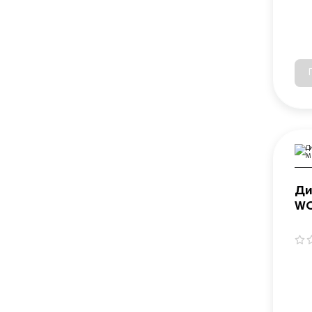
Ди
WO
ро
16