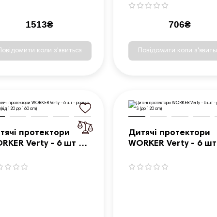
1513₴
706₴
Повідомити коли з'явиться
Повідомити коли з'явить
тячі протектори
Дитячі протектори
RKER Verty - 6 шт -
WORKER Verty - 6 шт
змір M (від 120 до
розмір S (до 120 cm)
0 cm)