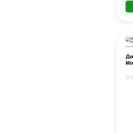
Ди
Min
in