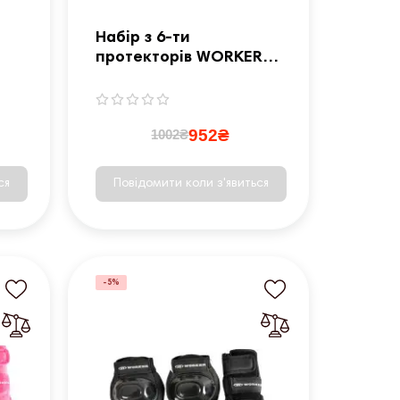
Набір з 6-ти
протекторів WORKER
Kinder - розмір L /
рожеві
952₴
1002₴
ся
Повідомити коли з'явиться
-5%