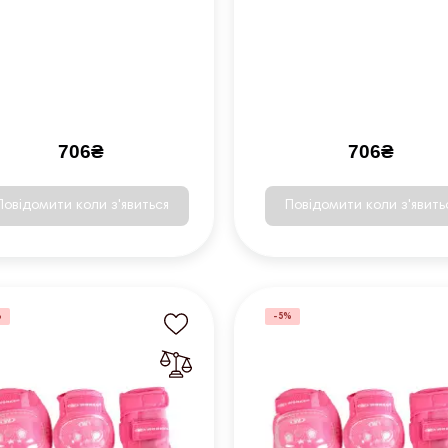
706₴
706₴
Повідомити коли з'явиться
Повідомити коли з'явить
%
-5%