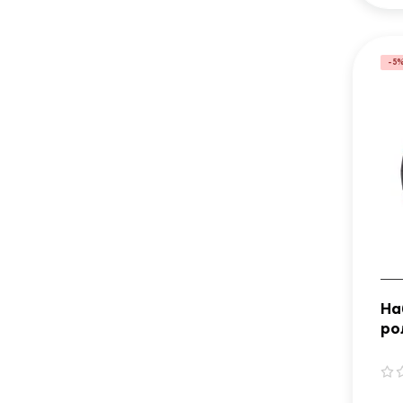
-5
На
ро
мо
S 