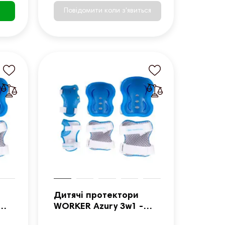
Повідомити коли з'явиться
Дитячі протектори
WORKER Azury 3w1 -
розмір S / 6 шт.