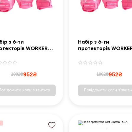
бір з 6-ти
Набір з 6-ти
отекторів WORKER
протекторів WORKE
nder - розмір S /
Kinder - розмір XS /
жеві
рожеві
952₴
952₴
1002₴
1002₴
Повідомити коли з'явиться
Повідомити коли з'явить
%