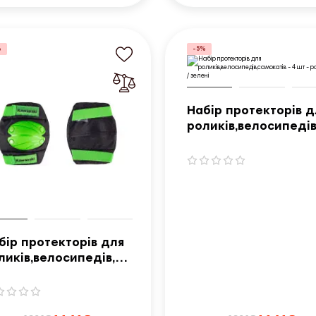
%
-5%
Набір протекторів д
роликів,велосипедів
мокатів - 4 шт - роз
М / зелені
бір протекторів для
ликів,велосипедів,са
катів - 4 шт - розмір
/ зелені