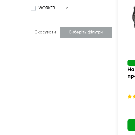
WORKER
2
Скасувати
Виберіть фільтри
На
пр
Ki