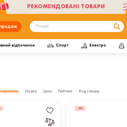
РЕКОМЕНДОВАНІ ТОВАРИ
продаж
ивний відпочинок
Спорт
Електро
вчуванням
Назва
Ціна
Рейтинг
Код товару
%
-5%