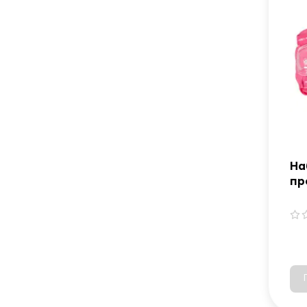
На
пр
Ki
ро