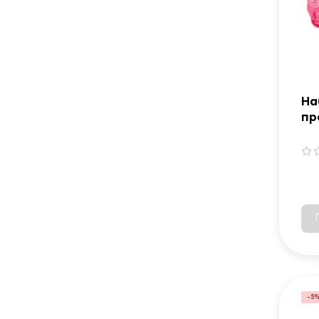
На
пр
Ki
ро
-5