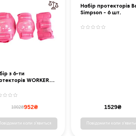
Набір протекторів B
Simpson - 6 шт.
бір з 6-ти
отекторів WORKER
nder - розмір М /
жеві
952₴
1529₴
1002₴
Повідомити коли з'явиться
Повідомити коли з'явить