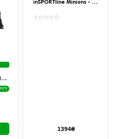
inSPORTline Minions - 4
шт
R
орні
ОСТІ
1394₴