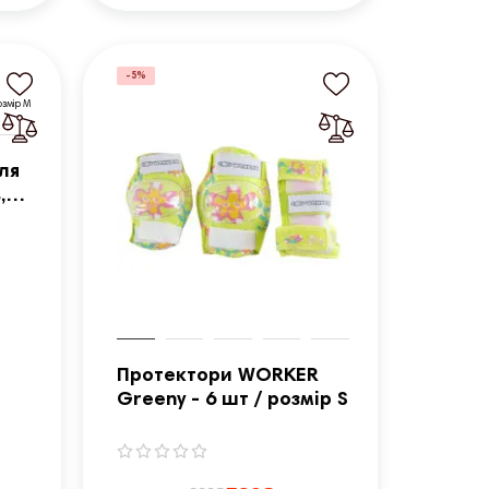
-5%
ля
,са
мір
Протектори WORKER
Greeny - 6 шт / розмір S