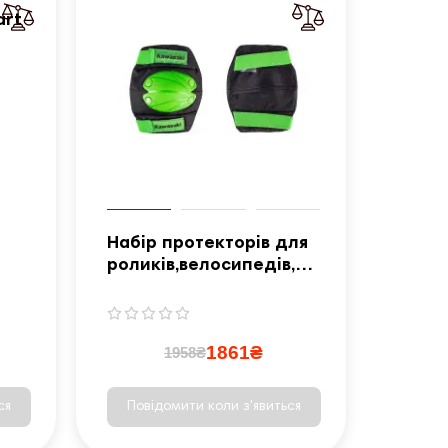
art
Набір протекторів для
роликів,велосипедів,са
мокатів - 4 шт - розмір
L / зелені
1861₴
1958₴
ся
Повідомити коли з'явиться