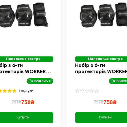
Відправимо завтра
Відправимо завтра
бір з 6-ти
Набір з 6-ти
отекторів WORKER
протекторів WORKE
nder - розмір L / чорні
Kinder - розмір S / ч
В НАЯВНОСТІ
В НАЯВН
3 відгуки
758₴
758₴
797₴
797₴
Купити
Купити