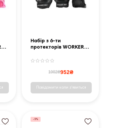
Набір з 6-ти
R
протекторів WORKER
Kinder - розмір XS /
чорні
952₴
1002₴
ся
Повідомити коли з'явиться
-5%