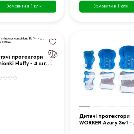
Замовити в 1 клік
Замовити в 1 клік
тячі протектори
ionki Fluffy - 4 шт.
SPORTline
Дитячі протектори
WORKER Azury 3w1 -
розмір M / 6 шт.