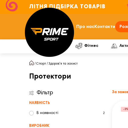
ЛІТНЯ ПІДБІРКА ТОВАРІВ
Про нас
Контакти
Роз
Фітнес
Акт
Спорт
Здоров'я та захист
Протектори
Фільтр
За замо
НАЯВНІСТЬ
-5
В наявності
2
ВИРОБНИК