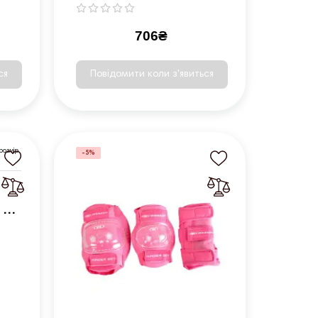
706₴
ся
Повідомити коли з'явиться
-5%
 -