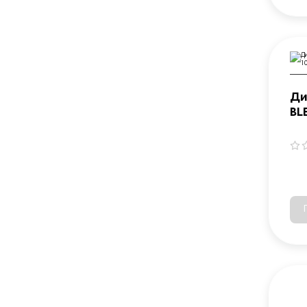
Ди
BL
10