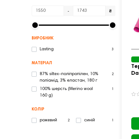
-
₴
ВИРОБНИК
Lasting
3
МАТЕРІАЛ
Те
Da
87% siltex-поліпропілен, 10%
2
ро
поліамід, 3% еластан, 180 г
100% шерсть (Merino wool
1
160 g)
КОЛІР
рожевий
синій
2
1