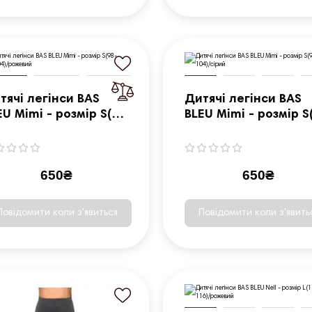
тячі легінси BAS
Дитячі легінси BAS
EU Mimi - розмір S(98-
BLEU Mimi - розмір S
4)/рожевий
104)/сірий
650₴
650₴
Повідомити коли з'явиться
Повідомити коли з'явить