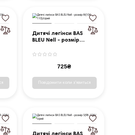
Дитячі легінси BAS
BLEU Nell - розмір
M(104-110)/сірий
725₴
ся
Повідомити коли з'явиться
Дитячі легінси BAS