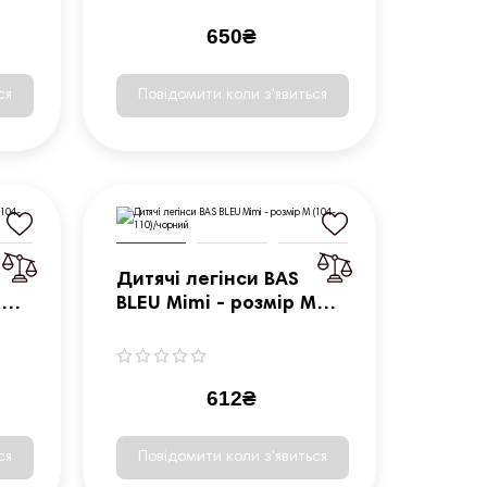
650₴
ся
Повідомити коли з'явиться
Дитячі легінси BAS
M
BLEU Mimi - розмір M
(104-110)/чорний
612₴
ся
Повідомити коли з'явиться