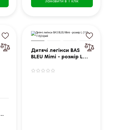
Замовити в 1 клік
Дитячі легінси BAS
BLEU Mimi - розмір L
(110-116)/сірий