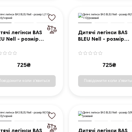
тячі легінси BAS
Дитячі легінси BAS
EU Nell - розмір
BLEU Nell - розмір
110-116)/чорний
M(104-110)/рожевий
725₴
725₴
Повідомити коли з'явиться
Повідомити коли з'явить
тячі легінси BAS
Дитячі легінси BAS