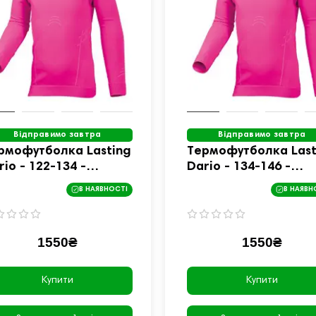
Відправимо завтра
Відправимо завтра
рмофутболка Lasting
Термофутболка Last
rio - 122-134 -
Dario - 134-146 -
жевий
рожевий
В НАЯВНОСТІ
В НАЯВН
1550₴
1550₴
Купити
Купити