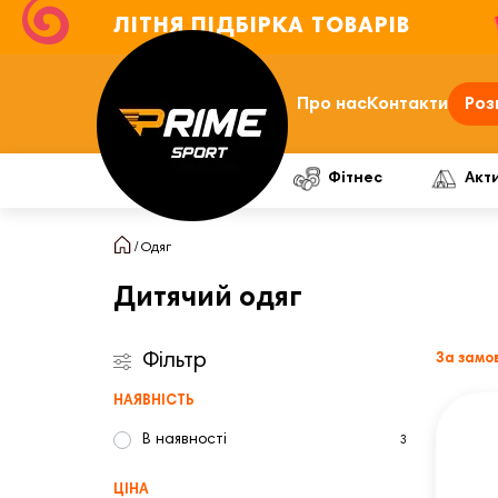
ЛІТНЯ ПІДБІРКА ТОВАРІВ
Про нас
Контакти
Роз
Фітнес
Акт
Одяг
Дитячий одяг
Фільтр
За замо
НАЯВНІСТЬ
В наявності
3
ЦІНА