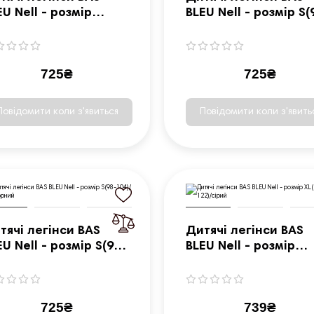
EU Nell - розмір
BLEU Nell - розмір S(
104-110)/чорний
104)/рожевий
725₴
725₴
Повідомити коли з'явиться
Повідомити коли з'явить
тячі легінси BAS
Дитячі легінси BAS
EU Nell - розмір S(98-
BLEU Nell - розмір
4)/чорний
XL(116-122)/сірий
725₴
739₴