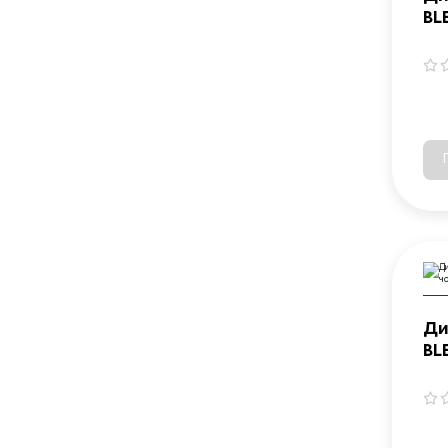
BL
M(
Ди
BL
10