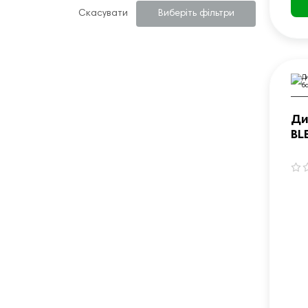
Скасувати
Виберіть фільтри
Ди
BL
10