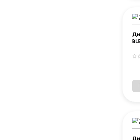
Ди
BL
L(
Ди