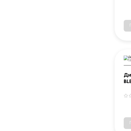
Ди
BL
(1