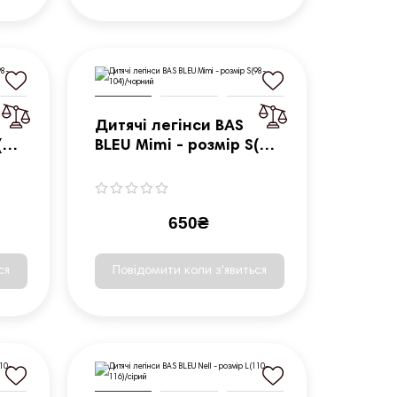
Дитячі легінси BAS
(98-
BLEU Mimi - розмір S(98-
104)/чорний
650₴
ся
Повідомити коли з'явиться