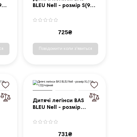
98-
BLEU Nell - розмір S(98-
104)/сірий
725₴
ся
Повідомити коли з'явиться
Дитячі легінси BAS
BLEU Nell - розмір
XL(116-122)/чорний
731₴