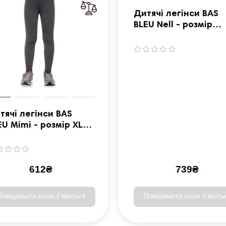
Дитячі легінси BAS
BLEU Nell - розмір
L(110-116)/рожевий
тячі легінси BAS
EU Mimi - розмір XL
16-122)/сірий
612₴
739₴
Повідомити коли з'явиться
Повідомити коли з'явить