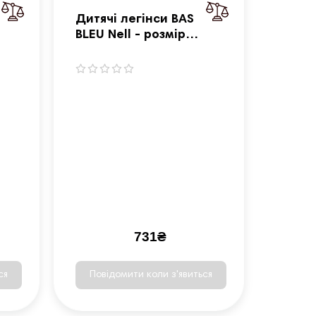
Дитячі легінси BAS
BLEU Nell - розмір
L(110-116)/сірий
731₴
ся
Повідомити коли з'явиться