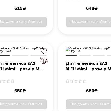
619₴
648₴
Повідомити коли з'явиться
Повідомити коли з'явить
тячі легінси BAS
Дитячі легінси BAS
EU Mimi - розмір M
BLEU Mimi - розмір 
04-110)/рожевий
(104-110)/сірий
650₴
650₴
Повідомити коли з'явиться
Повідомити коли з'явить