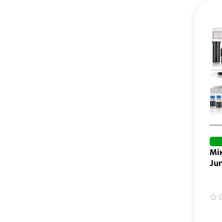
Мі
Ju
Ca