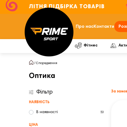
ЛІТНЯ ПІДБІРКА ТОВАРІВ
Про нас
Контакти
Роз
Фітнес
Акт
Спорядження
Оптика
Фільтр
За замо
НАЯВНІСТЬ
В наявності
53
ЦІНА