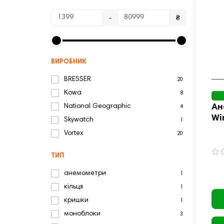
-
₴
ВИРОБНИК
BRESSER
20
Kowa
8
Ан
National Geographic
4
Wi
Skywatch
1
Vortex
20
ТИП
анемометри
1
кільця
1
кришки
1
моноблоки
3