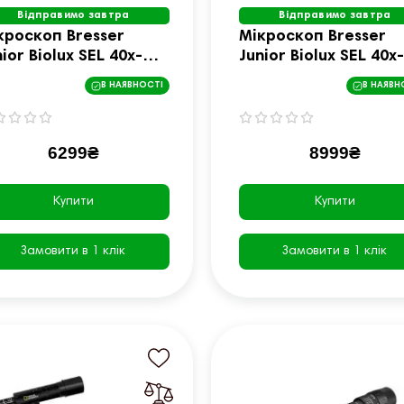
Відправимо завтра
Відправимо завтра
кроскоп Bresser
Мікроскоп Bresser
ior Biolux SEL 40x-
Junior Biolux SEL 40x-
00x Blue з адаптером
1600x з адаптером 
В НАЯВНОСТІ
В НАЯВН
я смартфона
смартфона + кейс
855600WXH000)
(8855610GYE000)
6299₴
8999₴
Купити
Купити
Замовити в 1 клік
Замовити в 1 клік