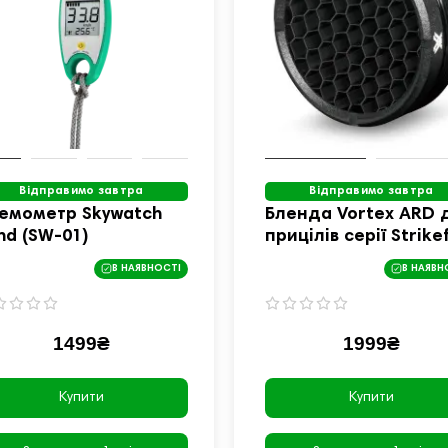
Відправимо завтра
Відправимо завтра
емометр Skywatch
Бленда Vortex ARD 
nd (SW-01)
прицілів серії Strike
(ARD35)
В НАЯВНОСТІ
В НАЯВН
1499₴
1999₴
Купити
Купити