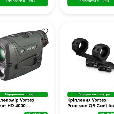
Замовити в 1 клік
Замовити в 1 клік
Відправимо завтра
Відправимо завтра
лекомір Vortex
Кріплення Vortex
zor HD 4000
Precision QR Cantile
oBallistics (LRF-252)
30mm 2" offset (CM-