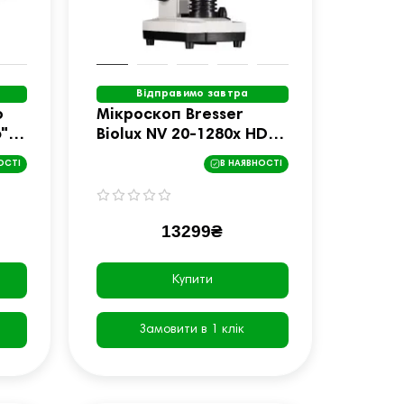
Відправимо завтра
o
Мікроскоп Bresser
")
Biolux NV 20-1280x HD
USB Camera з кейсом
ОСТІ
В НАЯВНОСТІ
(5116200)
13299₴
Купити
Замовити в 1 клік