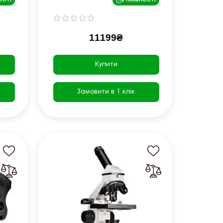
ОСТІ
В НАЯВНОСТІ
11199₴
Купити
Замовити в 1 клік