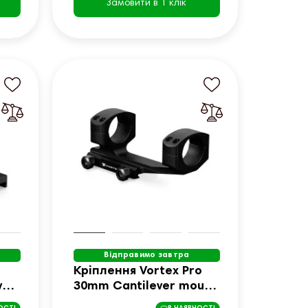
Замовити в 1 клік
Відправимо завтра
Кріплення Vortex Pro
ver
30mm Cantilever mount
(CVP-30)