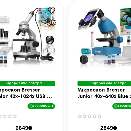
Відправимо завтра
Відправимо завтра
кроскоп Bresser
Мікроскоп Bresser
nior 40x-1024x USB HD
Junior 40x-640x Blue 
mera (8855001)
набором для дослід
В НАЯВНОСТІ
В НАЯВН
та адаптером для
смартфона
(8851300WXH000)
6649₴
2849₴