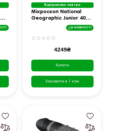
Відправимо завтра
Мікроскоп National
Geographic Junior 40x-
для
640x + Телескоп 50/360
ОСТІ
В НАЯВНОСТІ
(9118400)
4249₴
Купити
Замовити в 1 клік