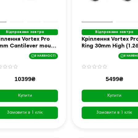
Відправимо завтра
Відправимо завтра
іплення Vortex Pro
Кріплення Vortex Pr
mm Cantilever mount
Ring 30mm High (1.26
VP-34)
(PR30-H)
В НАЯВНОСТІ
В НАЯВН
10399₴
5499₴
Купити
Купити
Замовити в 1 клік
Замовити в 1 клік