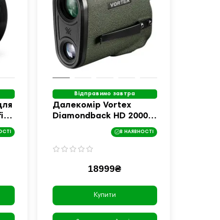
Відправимо завтра
для
Далекомір Vortex
fire
Diamondback HD 2000
(LRF-DB2000)
ОСТІ
В НАЯВНОСТІ
18999₴
Купити