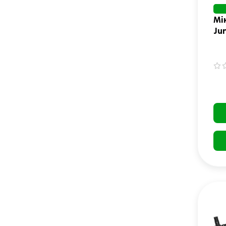
Мі
Jun
16
дл
(8