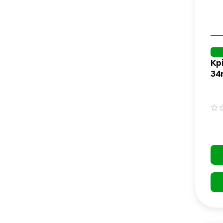
Кр
34
(C