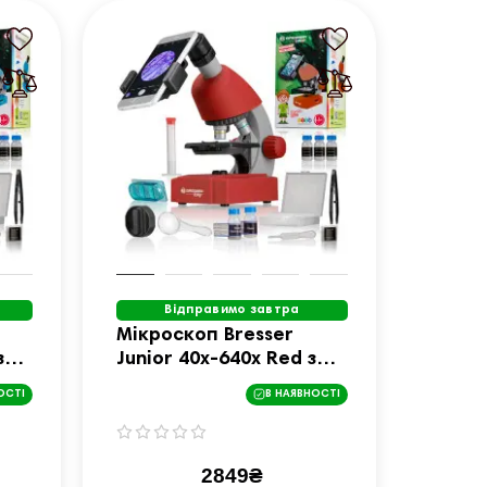
Відправимо завтра
Мікроскоп Bresser
з
Junior 40x-640x Red з
ів
набором для дослідів
ОСТІ
В НАЯВНОСТІ
та адаптером для
смартфона
(8851300E8G000)
2849₴