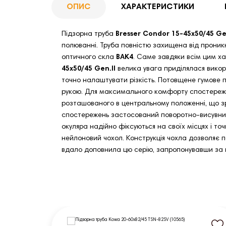
ОПИС
ХАРАКТЕРИСТИКИ
Підзорна труба
Bresser Condor 15-45x50/45 Gen
полюванні. Труба повністю захищена від проникн
оптичного скла
BAK4
. Саме завдяки всім цим ха
45x50/45 Gen.II
велика увага приділялася викор
точно налаштувати різкість. Потовщене гумове 
рукою. Для максимального комфорту спостережен
розташованого в центральному положенні, що зр
спостережень застосований поворотно-висувний 
окуляра надійно фіксуються на своїх місцях і то
нейлоновий чохол. Конструкція чохла дозволяє 
вдало доповнила цю серію, запропонувавши за по