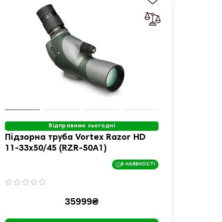
Відправимо сьогодні
Підзорна труба Vortex Razor HD
Підзо
11-33x50/45 (RZR-50A1)
Diamo
65S)
В НАЯВНОСТІ
35999₴