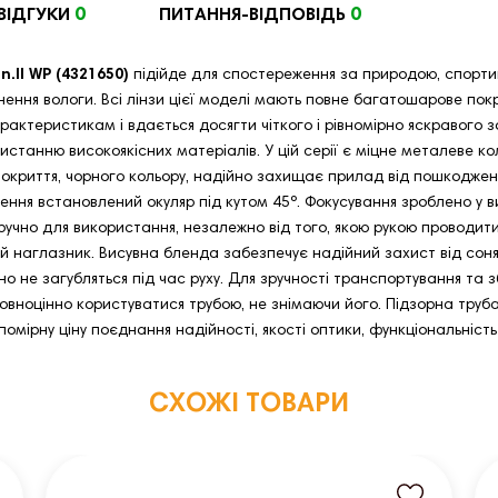
0
0
ВІДГУКИ
ПИТАННЯ-ВІДПОВІДЬ
.II WP (4321650)
підійде для спостереження за природою, спорт
ення вологи. Всі лінзи цієї моделі мають повне багатошарове пок
рактеристикам і вдається досягти чіткого і рівномірно яскравого 
истанню високоякісних матеріалів. У цій серії є міцне металеве 
покриття, чорного кольору, надійно захищає прилад від пошкоджен
ня встановлений окуляр під кутом 45º. Фокусування зроблено у в
учно для використання, незалежно від того, якою рукою проводит
наглазник. Висувна бленда забезпечує надійний захист від сонячн
чно не загубляться під час руху. Для зручності транспортування та
повноцінно користуватися трубою, не знімаючи його. Підзорна труб
мірну ціну поєднання надійності, якості оптики, функціональність
СХОЖІ ТОВАРИ