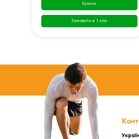
Купити
Замовити в 1 клік
Конт
Україн