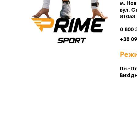
м. Нов
вул. С
81053
0 800 
+38 0
Режи
Пн.-Пт
Вихідн