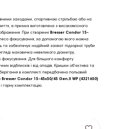
ивними заходами, спортивною стрільбою або на
риття, а призма виготовлена з високоякісного
зображення. При створенні
Bresser Condor 15-
колесо фокусування, за допомогою якого можна
ь та забезпечує надійний захват підзорної труби
игляді маховичка невеликого діаметру,
и фокусування. Для більшого комфорту
их відблисків і від опадів. Кришки об'єктива та
 зберігання в комплекті передбачено польовий
а
Bresser Condor 15-45x50/45 Gen.II WP (4321650)
 і гарну комплектацію.