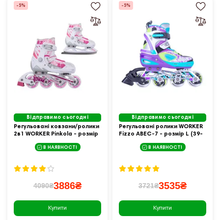
-5%
-5%
Відправимо сьогодні
Відправимо сьогодні
Регульовані ковзани/ролики
Регульовані ролики WORKER
2в1 WORKER Pinkola - розмір
Fizzo ABEC-7 - розмір L (39-
XS (27-30)
42)
В НАЯВНОСТІ
В НАЯВНОСТІ
3886₴
3535₴
4090₴
3721₴
Купити
Купити