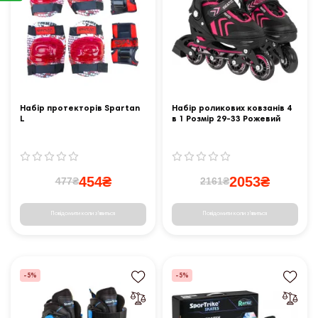
Набір протекторів Spartan
Набір роликових ковзанів 4
L
в 1 Розмір 29-33 Рожевий
454₴
2053₴
477₴
2161₴
Повідомити коли з'явиться
Повідомити коли з'явиться
-5%
-5%