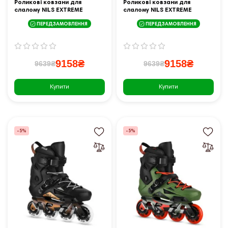
Роликові ковзани для
Роликові ковзани для
слалому NILS EXTREME
слалому NILS EXTREME
NA1601 SLAYD розмір 41,
NA1601 SLAYD розмір 44,
ПЕРЕДЗАМОВЛЕННЯ
ПЕРЕДЗАМОВЛЕННЯ
чорні
зелені
9158₴
9158₴
9639₴
9639₴
Купити
Купити
-5%
-5%