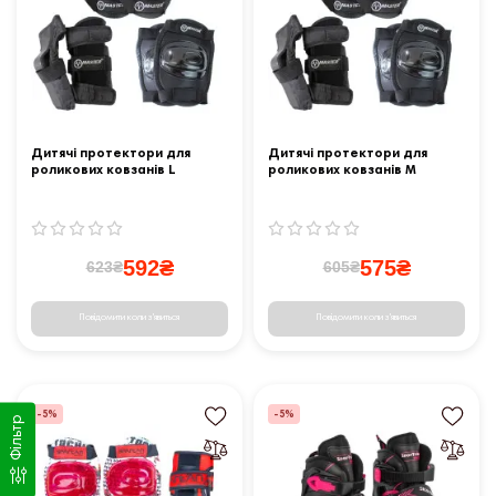
Дитячі протектори для
Дитячі протектори для
роликових ковзанів L
роликових ковзанів M
592₴
575₴
623₴
605₴
Повідомити коли з'явиться
Повідомити коли з'явиться
-5%
-5%
Фільтр