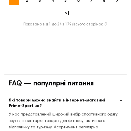
1
2
3
4
5
6
7
8
>
>|
Показано від 1 до 24 з 179 (всього сторінок: 8)
FAQ — популярні питання
Які товари можна знайти в інтернет-магазині
Prime-Sport.ua?
У нас представлений широкий вибір спортивного одягу,
взуття, інвентарю, товарів для фітнесу, активного
відпочинку та туризму. Асортимент регулярно