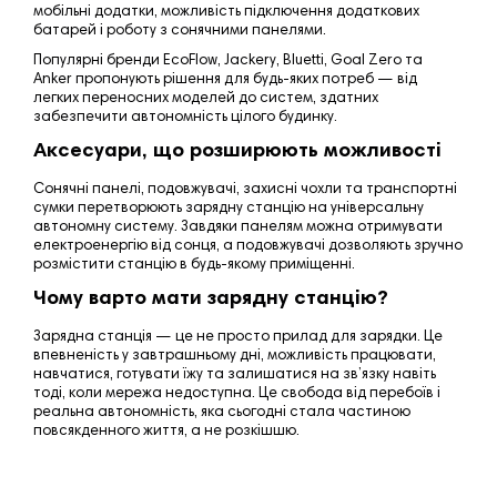
мобільні додатки, можливість підключення додаткових
батарей і роботу з сонячними панелями.
Популярні бренди EcoFlow, Jackery, Bluetti, Goal Zero та
Anker пропонують рішення для будь-яких потреб — від
легких переносних моделей до систем, здатних
забезпечити автономність цілого будинку.
Аксесуари, що розширюють можливості
Сонячні панелі, подовжувачі, захисні чохли та транспортні
сумки перетворюють зарядну станцію на універсальну
автономну систему. Завдяки панелям можна отримувати
електроенергію від сонця, а подовжувачі дозволяють зручно
розмістити станцію в будь-якому приміщенні.
Чому варто мати зарядну станцію?
Зарядна станція —
це не просто прилад для зарядки
. Це
впевненість у завтрашньому дні, можливість працювати,
навчатися, готувати їжу та залишатися на зв’язку навіть
тоді, коли мережа недоступна. Це свобода від перебоїв і
реальна автономність, яка сьогодні стала
частиною
повсякденного життя
, а не розкішшю.