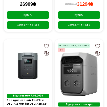
26909₴
31294₴
32941₴
Купити
Купити
Замовити в 1 клік
Замовити в 1 клік
БЕЗКОШТОВНА ДОСТАВКА
-5%
Відправимо 7.08.2026
Зарядна станція EcoFlow
DELTA 2 Max (EFDELTA2Max-
Відправимо завтра