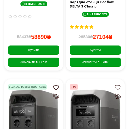
EU)
Зарядна станція Ecoflow
В НАЯВНОСТІ
DELTA 3 Classic
В НАЯВНОСТІ
58890₴
27104₴
58437₴
28530₴
Купити
Купити
Замовити в 1 клік
Замовити в 1 клік
БЕЗКОШТОВНА ДОСТАВКА
-5%