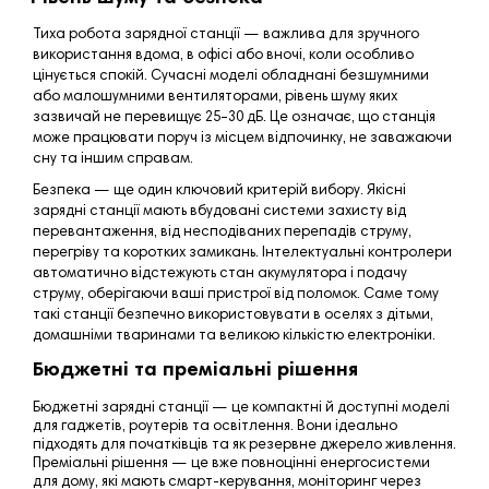
Тиха робота зарядної станції — важлива для зручного
використання вдома, в офісі або вночі, коли особливо
цінується спокій. Сучасні моделі обладнані безшумними
або малошумними вентиляторами, рівень шуму яких
зазвичай не перевищує 25–30 дБ. Це означає, що станція
може працювати поруч із місцем відпочинку, не заважаючи
сну та іншим справам.
Безпека — ще один ключовий критерій вибору. Якісні
зарядні станції мають вбудовані системи захисту від
перевантаження,
від несподіваних перепадів струму,
перегріву та коротких замикань
. Інтелектуальні контролери
автоматично відстежують стан акумулятора і подачу
струму,
оберігаючи ваші пристрої від поломок
. Саме тому
такі станції безпечно використовувати в оселях з дітьми,
домашніми тваринами та великою кількістю електроніки.
Бюджетні та преміальні рішення
Бюджетні зарядні станції — це компактні й доступні моделі
для гаджетів, роутерів та освітлення. Вони ідеально
підходять для початківців та як резервне джерело живлення.
Преміальні рішення — це вже повноцінні енергосистеми
для дому, які мають смарт-керування, моніторинг через