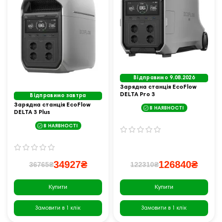
Відправимо 9.08.2026
Зарядна станція EcoFlow
DELTA Pro 3
Відправимо завтра
Зарядна станція EcoFlow
В НАЯВНОСТІ
DELTA 3 Plus
В НАЯВНОСТІ
34927₴
126840₴
36765₴
122310₴
Купити
Купити
Замовити в 1 клік
Замовити в 1 клік