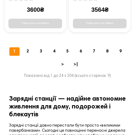
3600₴
3564₴
Повідомити коли з'явиться
Повідомити коли з'явиться
1
2
3
4
5
6
7
8
9
>
>|
Показано від 1 до 24 з 204 (всього сторінок: 9)
Зарядні станції — надійне автономне
живлення для дому, подорожей і
блекаутів
Зарядні станції давно перестали бути просто «великими
павербанками». Сьогодні це повноцінні переносні джерела