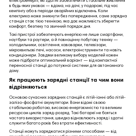
електроенергії, які здатні забезпечити стабільне живлення
в будь-яких умовах — вдома, на дачі, у подорожі, під час
кемпінгу або в періоди аварійних відключень. Коли
електрика може зникнути без попередження, саме зарядна
станція стає тією технікою, яка дає можливість зберегти
комфорт, безпеку та
звичний порядок дня
.
Такі пристрої забезпечують енергією не лише смартфони,
ноутбуки та роутери, а й повноцінну побутову техніку —
холодильники, освітлення, кавоварки, телевізори,
мікрохвильові печі, насоси, електроінструменти та навіть
кондиціонери. Завдяки великому вибору моделей кожен
може підібрати оптимальний варіант — від компактної
переносної станції до потужної системи для автономного
дому.
Як працюють зарядні станції та чим вони
відрізняються
Основою сучасних зарядних станцій є літій-іонні або літій-
залізо-фосфатні акумулятори. Вони відомі своєю
стабільною роботою, високою енергоємністю та великим
ресурсом циклів заряд-розряд. Такі батареї не бояться
частого використання, швидко відновлюють заряд і здатні
служити багато років без втрати ефективності.
Станції можуть заряджатися різними способами — від