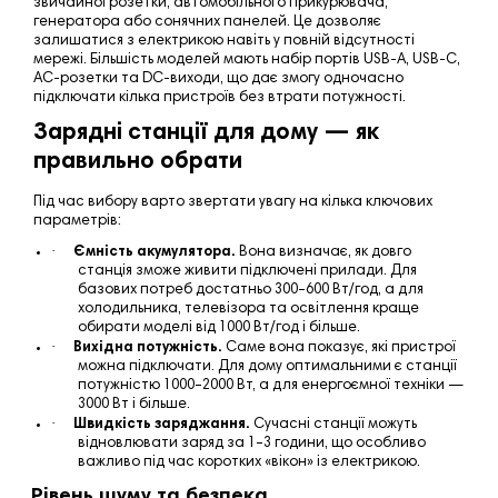
звичайної розетки, автомобільного прикурювача,
генератора або сонячних панелей. Це дозволяє
залишатися з електрикою навіть у повній відсутності
мережі. Більшість моделей мають набір портів USB-A, USB-C,
AC-розетки та DC-виходи, що дає змогу одночасно
підключати кілька пристроїв без втрати потужності.
Зарядні станції для дому — як
правильно обрати
Під час вибору варто звертати увагу на кілька ключових
параметрів:
·
Ємність акумулятора.
Вона визначає, як довго
станція зможе живити підключені прилади. Для
базових потреб достатньо 300–600 Вт
/
год, а для
холодильника, телевізора та освітлення краще
обирати моделі від 1000 Вт
/
год і більше.
·
Вихідна потужність.
Саме вона показує, які пристрої
можна підключати. Для дому оптимальними є станції
потужністю 1000–2000 Вт, а для енергоємної техніки —
3000 Вт і більше.
·
Швидкість заряджання.
Сучасні станції можуть
відновлювати заряд за 1–3 години, що особливо
важливо під час коротких «вікон» із електрикою.
·
Рівень шуму та безпека