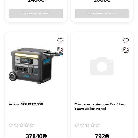
Повідомити коли з'явиться
Повідомити коли з'явиться
Anker SOLIX F2000
Cистема кріплень EcoFlow
100W Solar Panel
Стаціонарні
37840₴
792₴