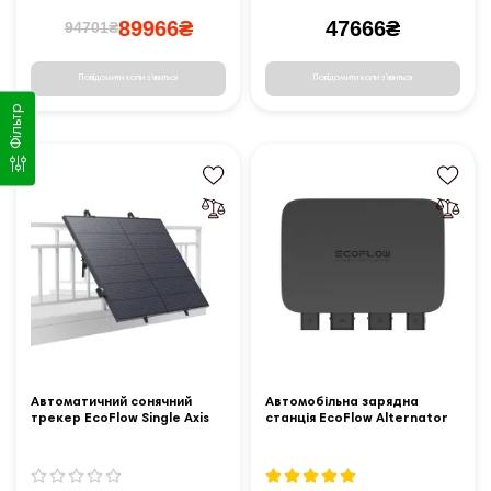
89966₴
47666₴
94701₴
Повідомити коли з'явиться
Повідомити коли з'явиться
Фільтр
Автоматичний сонячний
Автомобільна зарядна
трекер EcoFlow Single Axis
станція EcoFlow Alternator
Solar Tracker для сонячної
Charger
панелі на 400 Вт