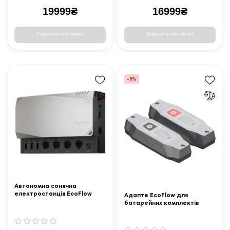
19999₴
16999₴
Повідомити коли з'явиться
Повідомити коли з'явиться
-5%
Автономна сонячна
електростанція EcoFlow
Адапте EcoFlow для
Power Get Set Kit без
батарейних комплектів
батарей (ZMM100-Combo1-
EcoFlow Power Kits
EU)