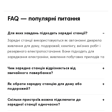
FAQ — популярні питання
Для яких завдань підходять зарядні станції?
Зарядні станції використовуються як автономні джерела
живлення для дому, подорожей, кемпінгу, виїзних робіт і
резервного електропостачання. Вони підходять для
заряджання електроніки, живлення побутових приладів та
інструментів.
Чим зарядна станція відрізняється від
звичайного павербанка?
На відміну від класичних павербанків, зарядні станції
Як обрати зарядну станцію для дому або
мають значно більшу ємність і потужність, оснащені
подорожей?
різними типами виходів та можуть живити не лише
Під час вибору варто звертати увагу на ємність
гаджети, а й побутову техніку або електроінструменти.
Скільки пристроїв можна підключити до
акумулятора, вихідну потужність, типи роз’ємів та вагу
зарядної станції одночасно?
пристрою. Для подорожей зазвичай обирають компактні
Кількість підключених пристроїв залежить від конкретної