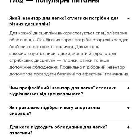
FAQ — популярні питання
Який інвентар для легкої атлетики потрібен для
різних дисциплін?
Для кожної дисципліни використовується спеціалізоване
обладнання. Для бігових вправ потрібні стартові колодки,
бар'єри та естафетні палички. Для метань
використовують списи, диски, молоти й ядра, а для
стрибкових дисциплін — планки, стійки та інше
допоміжне обладнання. Правильно підібраний інвентар
допомагає проводити безпечні та ефективні тренування.
Чим професійний інвентар для легкої атлетики
відрізняється від тренувального?
Професійне обладнання відповідає міжнародним
Як правильно підібрати вагу спортивних
стандартам та використовується під час офіційних
снарядів?
змагань. Тренувальний інвентар може відрізнятися
Вага списів, дисків, молотів і ядер залежить від віку
матеріалами, конструкцією або вагою, що робить його
Для кого підходить обладнання для легкої
спортсмена, статі та рівня підготовки. Для дітей і
більш універсальним і доступним для спортивних шкіл,
атлетики?
початківців використовують полегшені моделі, а для
клубів та навчальних закладів.