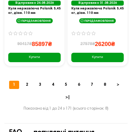
Відправимо 24.08.2026
Відправимо 31.08.2026
Куля нержавіюча Polanik 5,45
Куля нержавіюча Polanik 5,45
кг, діам. 110 мм
кг, діам. 110 мм
ПЕРЕДЗАМОВЛЕННЯ
ПЕРЕДЗАМОВЛЕННЯ
85897₴
26200₴
90417₴
27578₴
Купити
Купити
1
2
3
4
5
6
7
8
>
>|
Показано від 1 до 24 з 171 (всього сторінок: 8)