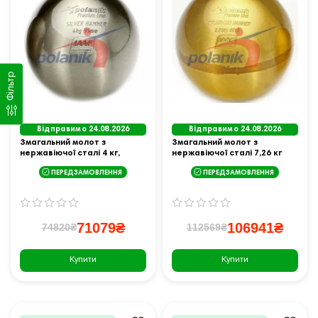
Фільтр
Відправимо 24.08.2026
Відправимо 24.08.2026
Змагальний молот з
Змагальний молот з
нержавіючої сталі 4 кг,
нержавіючої сталі 7,26 кг
Polanik Premium Line Silver
Polanik Premium Line
ПЕРЕДЗАМОВЛЕННЯ
ПЕРЕДЗАМОВЛЕННЯ
Hammer, IAAF I-10-0465
Ziolkowski Hammer SILVER,
IAAF I-10-0468
71079₴
106941₴
74820₴
112569₴
Купити
Купити