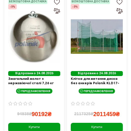
БЕЗКОШТОВНА ДОСТАВКА
БЕЗКОШТОВНА ДОСТАВКА
-5%
-5%
Відправимо 24.08.2026
Відправимо 24.08.2026
Змагальний молот з
Клітка для метання диска
нержавіючої сталі 7,26 кг
без анкерів Polanik KLD17-
Polanik Premium Line
5/7-A
ПЕРЕДЗАМОВЛЕННЯ
ПЕРЕДЗАМОВЛЕННЯ
Ziolkowski Hammer SILVER,
IAAF I-10-0468
90192₴
2011459₴
94938₴
2117325₴
Купити
Купити