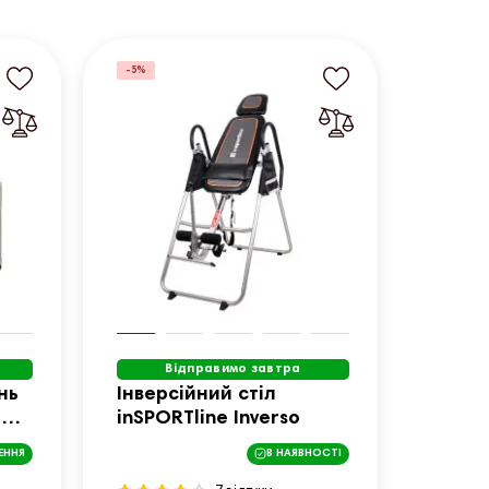
-5%
Відправимо завтра
нь
Інверсійний стіл
ED
inSPORTline Inverso
ЕННЯ
В НАЯВНОСТІ