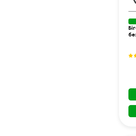
Бі
бе
Ru