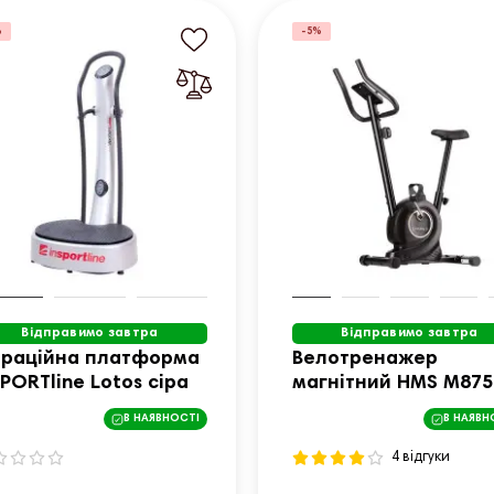
%
-5%
Відправимо завтра
Відправимо завтра
браційна платформа
Велотренажер
SPORTline Lotos сіра
магнітний HMS M875
чорний
В НАЯВНОСТІ
В НАЯВН
4 відгуки