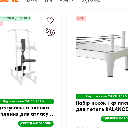
вчуванням
Назва
Ціна
Рейтинг
Код товару
КОШТОВНА ДОСТАВКА
-5%
%
Відправимо 24.08.2026
Відправимо 24.08.2026
Набір ніжок і кріпле
дтягувальна планка -
для петель BALANC
іплення для атласу
BODY Allegro2
ПЕРЕДЗАМОВЛ
SPORTline Fusion
ПЕРЕДЗАМОВЛЕННЯ
0/600