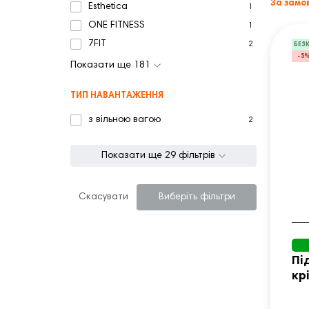
За замо
Esthetica
1
ONE FITNESS
1
7FIT
2
БЕЗ
-5
Показати ще 181
ТИП НАВАНТАЖЕННЯ
з вільною вагою
2
Показати ще 29 фільтрів
Скасувати
Виберіть фільтри
Пі
кр
in
50