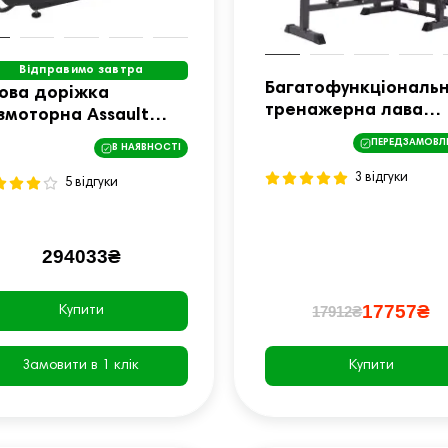
Відправимо завтра
Багатофункціональ
гова доріжка
тренажерна лава
змоторна Assault
VIGOR-C THUNDER
nner Pro
ПЕРЕДЗАМОВЛ
В НАЯВНОСТІ
3 відгуки
5 відгуки
294033₴
17757₴
17912₴
Купити
Замовити в 1 клік
Купити