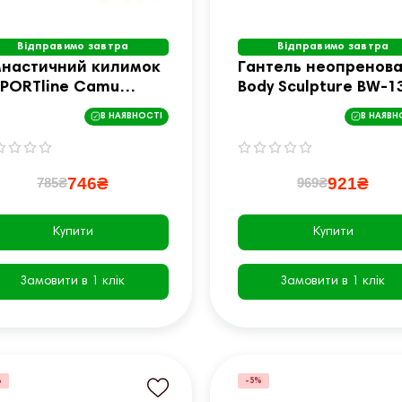
Відправимо завтра
Відправимо завтра
мнастичний килимок
Гантель неопренов
SPORTline Camu
Body Sculpture BW-13
3x61x0,4 cm -
4 кг
В НАЯВНОСТІ
В НАЯВН
ричневий камуфляж
746₴
921₴
785₴
969₴
Купити
Купити
Замовити в 1 клік
Замовити в 1 клік
%
-5%