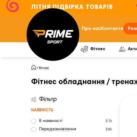
ЛІТНЯ ПІДБІРКА ТОВАРІВ
Про нас
Контакти
Роз
Фітнес
Акт
Фітнес
Фітнес обладнання / трена
Фільтр
НАЯВНІСТЬ
В наявності
2.1
k
Передзамовлення
2.6
k