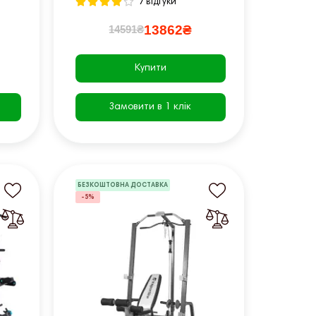
7 відгуки
13862₴
14591₴
Купити
Замовити в 1 клік
БЕЗКОШТОВНА ДОСТАВКА
-5%