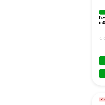
Гі
in
17
ко
-5