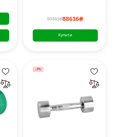
88636₴
93301₴
Купити
-5%