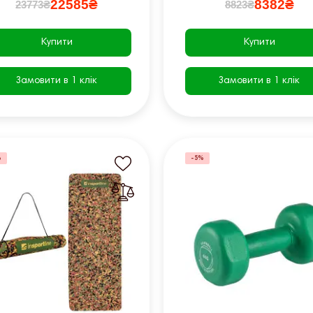
22585₴
8382₴
23773₴
8823₴
Купити
Купити
Замовити в 1 клік
Замовити в 1 клік
%
-5%