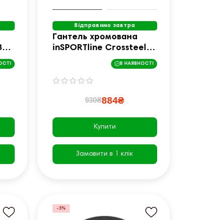
Відправимо завтра
а
Гантель хромована
1,
inSPORTline Crossteel 4
кг
ОСТІ
В НАЯВНОСТІ
884₴
930₴
Купити
Замовити в 1 клік
-5%