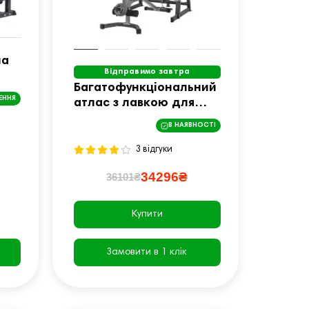
на
Відправимо завтра
Багатофункціональний
ЕННЯ
атлас з лавкою для
тренувань inSPORTline
В НАЯВНОСТІ
Power Rack PW60
3 відгуки
34296₴
36101₴
Купити
Замовити в 1 клік