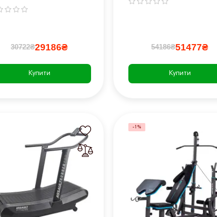
29186₴
51477₴
30722₴
54186₴
Купити
Купити
-1%