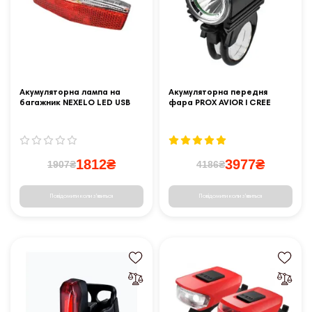
Акумуляторна лампа на
Акумуляторна передня
багажник NEXELO LED USB
фара PROX AVIOR I CREE
1000lm
1812₴
3977₴
1907₴
4186₴
Повідомити коли з'явиться
Повідомити коли з'явиться