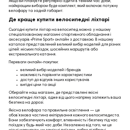
Якщо ви плануєте регулярно їздити в темний час доби,
найкращим вибором буде комплект, який включає потужну
велофару та задній габарит.
Де краще купити велосипедні ліхтарі
Сьогодні купити ліхтар на велосипед можна у нашому
спеціалізованому магазині спортивного обладнання і
аксесуарів «
Prime Sport
» онлайн з доставкою. В нашому
каталозі представлений великий вибір моделей для різних
цілей: міських поїздок, шосейних маршрутів або
екстремального катання.
Переваги онлайн-покупки:
великий вибір моделей і брендів
можливість порівняти характеристики
доступ до відгуків інших користувачів
вигідні ціни та акції
Обирайте наш магазин, де представлені якісні
велосипедні ліхтарі, адже від цього напряму залежить ваша
безпека на дорозі.
Якісна велофара та правильне освітлення — це
обов’язкова частина екіпірування кожного велосипедиста.
Вони забезпечують комфорт, впевненість і безпеку під час
поїздок у будь-який час доби. Незалежно від того, чи це