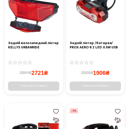
Задній велосипедний ліхтар
Задній ліхтар /батарея/
KELLYS URBANRIDE
PROX AERO R 2 LED 0.5W USB
2721₴
1906₴
2864₴
2006₴
Повідомити коли з'явиться
Повідомити коли з'явиться
-5%