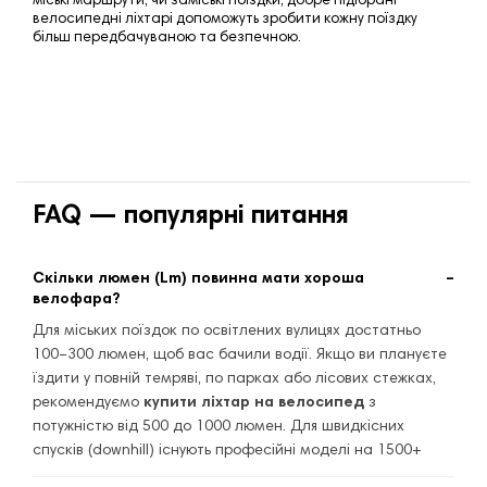
міські маршрути, чи заміські поїздки, добре підібрані
велосипедні ліхтарі допоможуть зробити кожну поїздку
більш передбачуваною та безпечною.
FAQ — популярні питання
Скільки люмен (Lm) повинна мати хороша
велофара?
Для міських поїздок по освітлених вулицях достатньо
100–300 люмен, щоб вас бачили водії. Якщо ви плануєте
їздити у повній темряві, по парках або лісових стежках,
рекомендуємо
купити ліхтар на велосипед
з
потужністю від 500 до 1000 люмен. Для швидкісних
спусків (downhill) існують професійні моделі на 1500+
люмен.