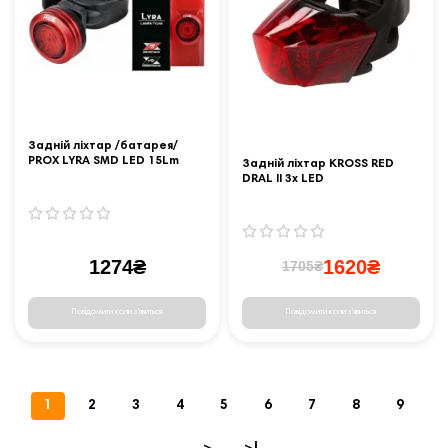
Задній ліхтар /батарея/
PROX LYRA SMD LED 15Lm
Задній ліхтар KROSS RED
260mAh USB
DRAL II 3x LED
1274₴
1620₴
1705₴
Повідомити коли з'явиться
Повідомити коли з'явиться
1
2
3
4
5
6
7
8
9