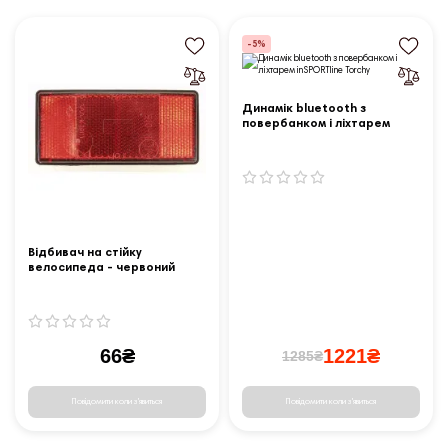
-5%
Динамік bluetooth з
повербанком і ліхтарем
inSPORTline Torchy
Відбивач на стійку
велосипеда - червоний
66₴
1221₴
1285₴
Повідомити коли з'явиться
Повідомити коли з'явиться