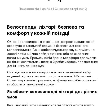
>
>|
Показано від 1 до 24 з 193 (всього сторінок: 9)
Велосипедні ліхтарі: безпека та
комфорт у кожній поїздці
Сучасні велосипедні ліхтарі — це не просто додатковий
аксесуар, а важливий елемент безпеки для кожного
велосипедиста. Вони забезпечують хорошу видимість на
дорозі в темний час доби, у сутінках або за складних
погодних умов. Правильно підібрана велофара допомагає
не тільки освітлювати шлях, а й робить велосипед помітним
для інших учасників руху.
Сьогодні ми можемо запропонувати вам великий вибір
моделей: від простих мигалок до потужних LED-систем.
Саме тому важливо розуміти, які функції потрібні саме вам і
як обрати оптимальний варіант.
Як обрати велосипедні ліхтарі для різних
умов
Перш ніж вирішити, які велосипедні ліхтарі купити, варто