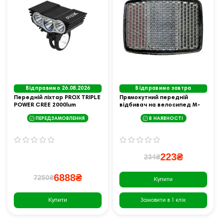
Відправимо 26.08.2026
Відправимо завтра
Передній ліхтар PROX TRIPLE
Прямокутний передній
POWER CREE 2000lum
відбивач на велосипед M-
акумулятор
Wave Reflector F 58x42
ПЕРЕДЗАМОВЛЕННЯ
В НАЯВНОСТІ
223₴
234₴
6888₴
7250₴
Купити
Купити
Замовити в 1 клік