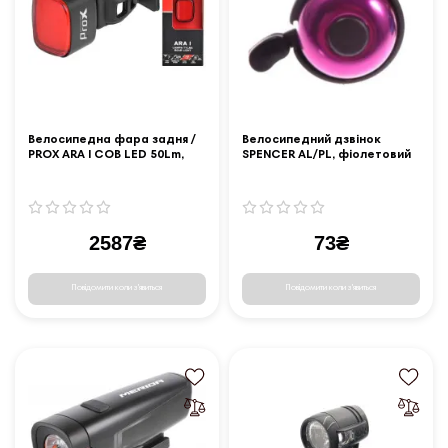
Велосипедна фара задня /
Велосипедний дзвінок
PROX ARA I COB LED 50Lm,
SPENCER AL/PL, фіолетовий
400 mAh, USB-C, MEMORY
MODE
2587₴
73₴
Повідомити коли з'явиться
Повідомити коли з'явиться