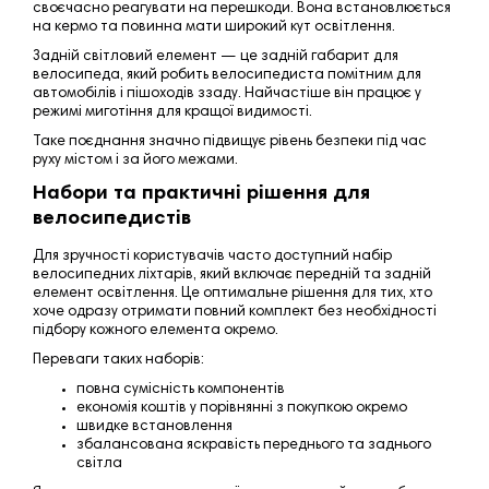
своєчасно реагувати на перешкоди. Вона встановлюється
на кермо та повинна мати широкий кут освітлення.
Задній світловий елемент — це задній габарит для
велосипеда, який робить велосипедиста помітним для
автомобілів і пішоходів ззаду. Найчастіше він працює у
режимі миготіння для кращої видимості.
Таке поєднання значно підвищує рівень безпеки під час
руху містом і за його межами.
Набори та практичні рішення для
велосипедистів
Для зручності користувачів часто доступний набір
велосипедних ліхтарів, який включає передній та задній
елемент освітлення. Це оптимальне рішення для тих, хто
хоче одразу отримати повний комплект без необхідності
підбору кожного елемента окремо.
Переваги таких наборів:
повна сумісність компонентів
економія коштів у порівнянні з покупкою окремо
швидке встановлення
збалансована яскравість переднього та заднього
світла