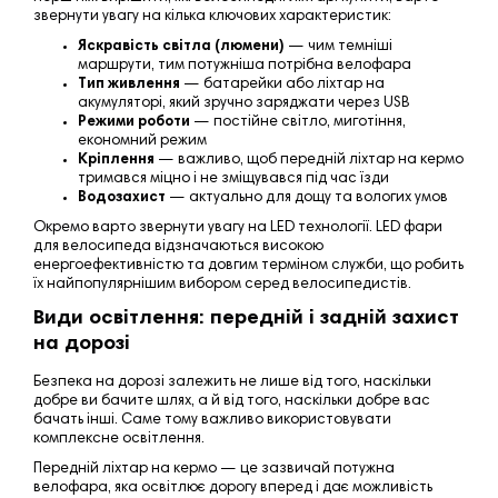
звернути увагу на кілька ключових характеристик:
Яскравість світла (люмени)
— чим темніші
маршрути, тим потужніша потрібна велофара
Тип живлення
— батарейки або ліхтар на
акумуляторі, який зручно заряджати через USB
Режими роботи
— постійне світло, миготіння,
економний режим
Кріплення
— важливо, щоб передній ліхтар на кермо
тримався міцно і не зміщувався під час їзди
Водозахист
— актуально для дощу та вологих умов
Окремо варто звернути увагу на LED технології. LED фари
для велосипеда відзначаються високою
енергоефективністю та довгим терміном служби, що робить
їх найпопулярнішим вибором серед велосипедистів.
Види освітлення: передній і задній захист
на дорозі
Безпека на дорозі залежить не лише від того, наскільки
добре ви бачите шлях, а й від того, наскільки добре вас
бачать інші. Саме тому важливо використовувати
комплексне освітлення.
Передній ліхтар на кермо — це зазвичай потужна
велофара, яка освітлює дорогу вперед і дає можливість