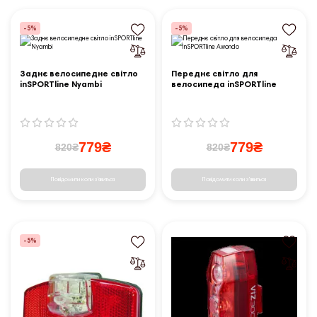
-5%
-5%
Заднє велосипедне світло
Переднє світло для
inSPORTline Nyambi
велосипеда inSPORTline
Awondo
779₴
779₴
820₴
820₴
Повідомити коли з'явиться
Повідомити коли з'явиться
-5%