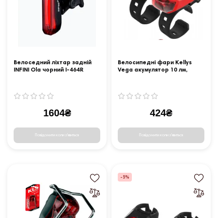
Велоседний ліхтар задній
Велосипедні фари Kellys
INFINI Ola чорний I-464R
Vega акумулятор 10 лм,
червоний
1604₴
424₴
Повідомити коли з'явиться
Повідомити коли з'явиться
-5%