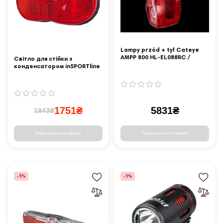
Lampy przód + tył Cateye
AMPP 800 HL-EL088RC /
Світло для стійки з
ViZ300 TL-LD810
конденсатором inSPORTline
1751₴
5831₴
1843₴
Повідомити коли з'явиться
Повідомити коли з'явиться
-5%
-5%