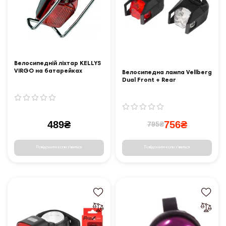
Велосипедній ліхтар KELLYS
VIRGO на батарейках
Велосипедна лампа Vellberg
Dual Front + Rear
489₴
756₴
795₴
Повідомити коли з'явиться
Повідомити коли з'явиться