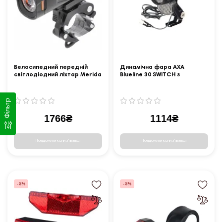
Велосипедний передній
Динамічна фара AXA
світлодіодний ліхтар Merida
Blueline 30 SWITCH з
HL-MD088 500LM Cree -
вимикачем
чорний
Фільтр
1766₴
1114₴
Повідомити коли з'явиться
Повідомити коли з'явиться
-5%
-5%