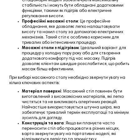
Стаціонарні моделі забезпечують максимальну
стабільність і можуть бути обладнані додатковими
функціями, такими як підігрів або електричне
регулювання висоти.
Професійні масажні столи
: Це професійне
обладнання, яке дозволяє легко налаштовувати
висоту та нахил столу за допомогою електричних
механізмів. Такий стіл є особливо корисним для
тривалих або інтенсивних процедур.
Масажні столи з підігрівом
: Ідеальний варіант для
процедур у холодну пору року або для створення
додаткового комфорту під час масажу. Підігрів
дозволяє клієнтам швидше розслабитися, що робить
масаж більш ефективним.
При виборі масажного столу необхідно звернути увагу на
кілька ключових аспектів:
Матеріал поверхні
: Масажний стіл повинен бути
виготовлений з високоякісних матеріалів, які легко
чистяться та не викликають алергічних реакцій.
Найчастіше використовується штучна шкіра, яка
забезпечує тривалий термін експлуатації та
мінімум
зусилль для догляду.
Конструкція та вага
: Якщо ви плануєте часто
переносити стіл або працювати в різних місцях,
варто звернути увагу на портативні моделі, які
відрізняються легкістю та зручністю у