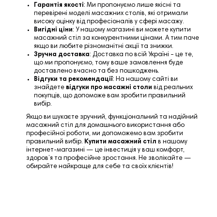
Гарантія якості
: Ми пропонуємо лише якісні та
перевірені моделі масажних столів, які отримали
високу оцінку від професіоналів у сфері масажу.
Вигідні ціни
: У нашому магазині ви можете купити
масажний стіл за конкурентними цінами. А тим паче
якщо ви любите різноманітні акції та знижки.
Зручна доставка
:
Доставка по всій Україні – це те,
що ми пропонуємо, тому ваше замовлення буде
доставлено вчасно та без пошкоджень.
Відгуки та рекомендації
: На нашому сайті ви
знайдете
відгуки
про масажні столи
від реальних
покупців, що допоможе вам зробити правильний
вибір.
Якщо ви шукаєте зручний, функціональний та надійний
масажний стіл для домашнього використання або
професійної роботи, ми допоможемо вам зробити
правильний вибір.
Купити масажний стіл
в нашому
інтернет-магазині — це інвестиція у ваш комфорт,
здоров’я та професійне зростання. Не зволікайте —
обирайте найкраще для себе та своїх клієнтів!