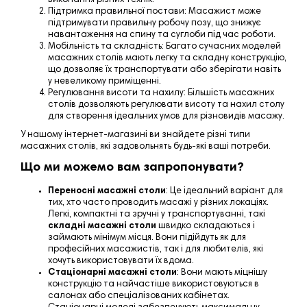
Підтримка правильної постави
: Масажист може
підтримувати правильну робочу позу, що знижує
навантаження на спину та суглоби під час роботи.
Мобільність та складність
: Багато сучасних моделей
масажних столів мають легку та складну конструкцію,
що дозволяє їх транспортувати або
зберігати навіть
у невеликому приміщенні
.
Регулювання висоти та нахилу
: Більшість масажних
столів дозволяють регулювати висоту та нахил столу
для створення ідеальних умов для різновидів масажу.
У нашому інтернет-магазині ви знайдете різні типи
масажних столів, які задовольнять будь-які ваші потреби.
Що ми можемо вам запропонувати?
Переносні масажні столи
: Це ідеальний варіант для
тих, хто часто проводить масажі у різних локаціях.
Легкі, компактні та зручні у транспортуванні, такі
складні масажні столи
швидко складаються і
займають мінімум місця. Вони підійдуть як для
професійних масажистів, так і для
любителів
, які
хочуть використовувати їх вдома.
Стаціонарні масажні столи
: Вони мають міцнішу
конструкцію та найчастіше використовуються в
салонах або спеціалізованих кабінетах.