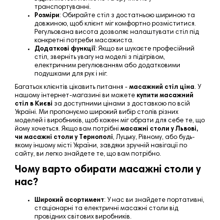
транспортуванні.
Розміри
: Обирайте стіл з достатньою шириною та
довжиною, щоб клієнт міг комфортно розміститися.
Регульована висота дозволяє налаштувати стіл під
конкретні потреби масажиста.
Додаткові функції
: Якщо ви шукаєте професійний
стіл, зверніть увагу на моделі з підігрівом,
електричним регулюванням або додатковими
подушками для рук і ніг.
Багатьох клієнтів цікавить питання -
масажний стіл ціна
. У
нашому інтернет-магазині ви можете
купити масажний
стіл
в Києві
за доступними цінами з доставкою по всій
Україні. Ми пропонуємо широкий вибір столів різних
моделей і виробників, щоб кожен міг обрати для себе те, що
йому хочеться. Якщо вам потрібні
масажні столи у Львові
,
чи масажні столи у Тернополі
, Луцьку, Рівному, або будь-
якому іншому місті України, завдяки зручній навігації по
сайту, ви легко знайдете те, що вам потрібно.
Чому варто обирати масажні столи у
нас?
Широкий асортимент
: У нас ви знайдете портативні,
стаціонарні та електричні масажні столи від
провідних світових виробників.