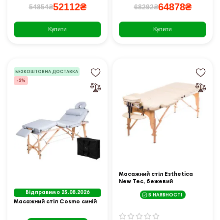
52112₴
64878₴
54854₴
68292₴
Купити
Купити
БЕЗКОШТОВНА ДОСТАВКА
-5%
Масажний стіл Esthetica
New Tec, бежевий
Відправимо 25.08.2026
В НАЯВНОСТІ
Масажний стіл Cosmo синій