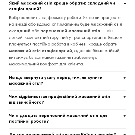
Який масажний стіл краще обрати: складний чи
стаціонарний?
Вибір залежить від формату роботи. Якщо ви працюєте
на виїзді або вдома, оптимальним буде
масажний стіл
складний
або
переносний масажний стіл
— він
легкий, компактний і зручний у транспортуванні. Якщо ж
планується постійна робота в кабінеті, краще обрати
масажний стіл стаціонарний
, адже він більш стійкий,
витримує більші навантаження і забезпечує
максимальний комфорт для клієнта.
На що звернути увагу перед тим, як купити
масажний стіл?
Перед тим як
купити масажний стіл
, важливо оцінити
Чим відрізняється професійний масажний стіл
кілька параметрів: максимальне навантаження, матеріал
від звичайного?
каркасу, товщину наповнювача, можливість регулювання
Професійні масажні столи
розраховані на інтенсивне
висоти та комплектацію (підголівник, підлокітники).
Чи підходить переносний масажний стіл для
щоденне використання: вони мають посилену
Також варто враховувати мобільність і габарити, адже
постійної роботи?
конструкцію, більшу вантажопідйомність і часто оснащені
для різних задач підійдуть різні
масажні столи.
Переносний масажний стіл
можна використовувати
додатковими функціями (регулювання секцій,
Де краще масажний стіл купити Київ чи онлайн?