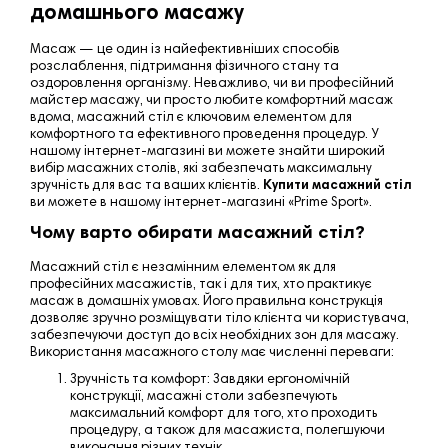
домашнього масажу
Масаж — це один із найефективніших способів
розслаблення,
підтримання фізичного стану та
оздоровлення організму.
Неважливо, чи ви професійний
майстер масажу, чи просто любите комфортний масаж
вдома
, масажний стіл є ключовим елементом для
комфортного та ефективного проведення процедур. У
нашому інтернет-магазині ви можете знайти широкий
вибір масажних столів, які забезпечать максимальну
зручність для вас та ваших клієнтів.
Купити масажний стіл
ви можете в нашому інтернет-магазині
«
Prime
Sport
».
Чому варто обирати масажний стіл?
Масажний стіл є незамінним елементом як для
професійних масажистів, так і для тих, хто практикує
масаж в домашніх умовах. Його правильна конструкція
дозволяє зручно розміщувати тіло клієнта чи користувача,
забезпечуючи доступ до всіх необхідних зон для масажу.
Використання масажного столу має численні переваги:
Зручність та комфорт
: Завдяки ергономічній
конструкції, масажні столи забезпечують
максимальний комфорт для того, хто проходить
процедуру, а також для масажиста, полегшуючи
виконання різних технік.