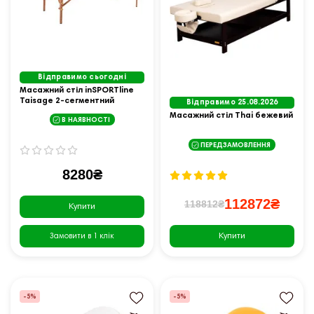
Відправимо сьогодні
Масажний стіл inSPORTline
Taisage 2-сегментний
Відправимо 25.08.2026
дерев’яний, коричневий
Масажний стіл Thai бежевий
В НАЯВНОСТІ
ПЕРЕДЗАМОВЛЕННЯ
8280₴
112872₴
118812₴
Купити
Купити
Замовити в 1 клік
-5%
-5%