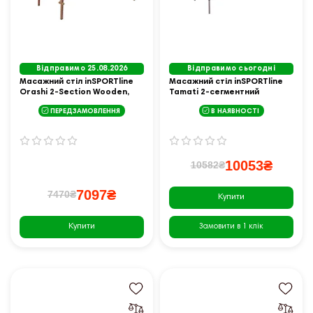
Відправимо 25.08.2026
Відправимо сьогодні
Масажний стіл inSPORTline
Масажний стіл inSPORTline
Orashi 2-Section Wooden,
Tamati 2-сегментний
чорний
алюмінієвий, оранжевий
ПЕРЕДЗАМОВЛЕННЯ
В НАЯВНОСТІ
10053₴
10582₴
7097₴
7470₴
Купити
Купити
Замовити в 1 клік