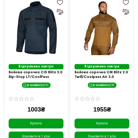
Відправимо завтра
Відправимо завтра
Бойова сорочка CG Blitz 3.0
Бойова сорочка CM Blitz 2.0
Rip-Stop LT/CoolPass
Twill/Coolpass Air 2.0
Темно-синя (7074), S
Койот (7196), L
В НАЯВНОСТІ
В НАЯВНОСТІ
1003₴
1955₴
Купити
Купити
Замовити в 1 клік
Замовити в 1 клік