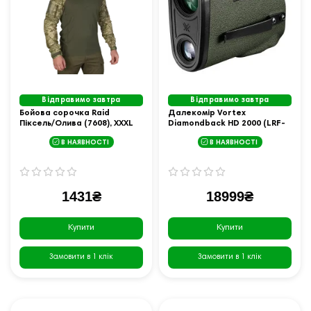
Відправимо завтра
Відправимо завтра
Бойова сорочка Raid
Далекомір Vortex
Піксель/Олива (7608), XXXL
Diamondback HD 2000 (LRF-
DB2000)
В НАЯВНОСТІ
В НАЯВНОСТІ
1431₴
18999₴
Купити
Купити
Замовити в 1 клік
Замовити в 1 клік