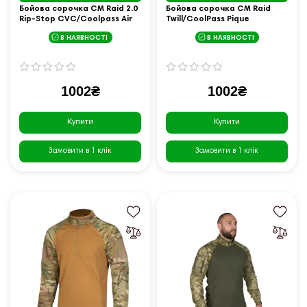
Бойова сорочка CM Raid 2.0
Бойова сорочка CM Raid
Rip-Stop CVC/Coolpass Air
Twill/CoolPass Pique
2.0 MM14/Олива (7086), XL
Multicam/Койот (7047), XL
В НАЯВНОСТІ
В НАЯВНОСТІ
1002₴
1002₴
Купити
Купити
Замовити в 1 клік
Замовити в 1 клік