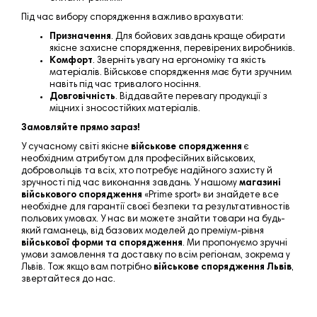
Під час вибору спорядження важливо врахувати:
Призначення
. Для бойових завдань краще обирати
якісне захисне спорядження, перевірених виробників.
Комфорт
. Зверніть увагу на ергономіку та якість
матеріалів. Військове спорядження має бути зручним
навіть під час тривалого носіння.
Довговічність
. Віддавайте перевагу продукції з
міцних і зносостійких матеріалів.
Замовляйте прямо зараз!
У сучасному світі якісне
військове спорядження
є
необхідним атрибутом для професійних військових,
добровольців та всіх, хто потребує надійного захисту й
зручності під час виконання завдань. У нашому
магазині
військового спорядження
«
Prime sport
»
ви знайдете все
необхідне для гарантії своєї безпеки та результативностів
польових умовах.
У нас ви можете знайти товари на будь-
який гаманець, від базових моделей до преміум-рівня
військової форми та спорядження
.
Ми пропонуємо зручні
умови замовлення та доставку по всім регіонам, зокрема у
Львів. Тож якщо вам потрібно
військове спорядження Львів
,
звертайтеся до нас.