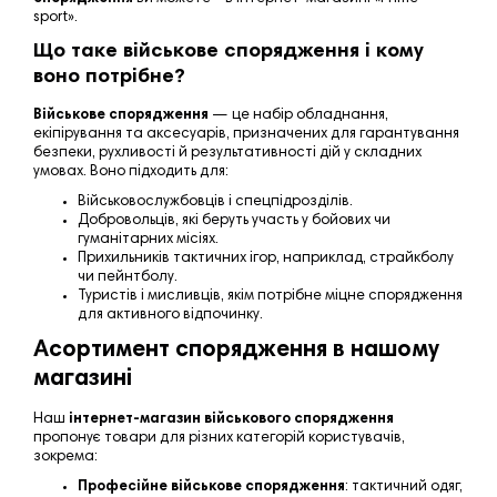
sport
».
Що таке військове спорядження і кому
воно потрібне?
Військове спорядження
— це набір обладнання,
екіпірування та аксесуарів, призначених для гарантування
безпеки, рухливості й
результативност
і дій у складних
умовах. Воно підходить для:
Військовослужбовців і спецпідрозділів.
Добровольців, які беруть участь у бойових чи
гуманітарних місіях.
Прихильників тактичних ігор, наприклад, страйкболу
чи пейнтболу.
Туристів і мисливців, якім потрібне міцне спорядження
для активного відпочинку.
Асортимент спорядження в нашому
магазині
Наш
інтернет-магазин військового спорядження
пропонує товари для різних категорій користувачів,
зокрема:
Професійне військове спорядження
: тактичний одяг,