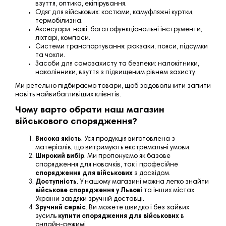
взуття, оптика, екіпірування.
Одяг для військових: костюми, камуфляжні куртки,
термобілизна.
Аксесуари: ножі, багатофункціональні інструменти,
ліхтарі, компаси.
Системи транспортування: рюкзаки, пояси, підсумки
та чохли.
Засоби для самозахисту та безпеки: налокітники,
наколінники, взуття з підвищеним рівнем захисту.
Ми ретельно підбираємо товари, щоб задовольнити запити
навіть найвибагливіших клієнтів.
Чому варто обрати наш магазин
військового спорядження?
Висока якість
. Уся продукція виготовлена з
матеріалів, що витримують екстремальні умови.
Широкий вибір
. Ми пропонуємо як базове
спорядження для новачків, так і професійне
спорядження для військових
з досвідом.
Доступність
. У нашому магазині можна легко знайти
військове спорядження у Львові
та інших містах
України завдяки зручній доставці.
Зручний сервіс
. Ви можете швидко і без зайвих
зусиль
купити спорядження для військових
в
онлайн-режимі.