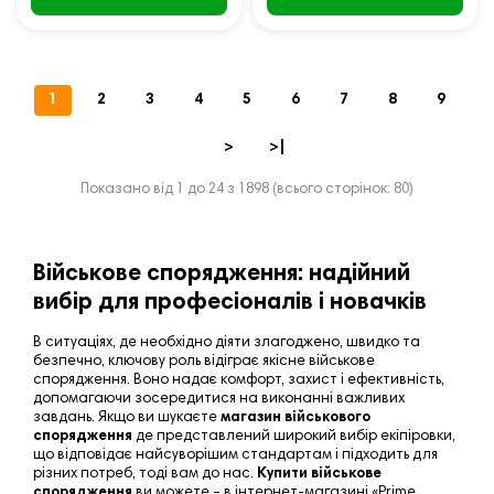
1
2
3
4
5
6
7
8
9
>
>|
Показано від 1 до 24 з 1898 (всього сторінок: 80)
Військове спорядження: надійний
вибір для професіоналів і новачків
В ситуаціях, де необхідно діяти злагоджено, швидко та
безпечно, ключову роль відіграє якісне військове
спорядження. Воно надає комфорт, захист і ефективність,
допомагаючи зосередитися на виконанні важливих
завдань. Якщо ви шукаєте
магазин військового
спорядження
де представлений широкий вибір екіпіровки,
що відповідає найсуворішим стандартам і підходить для
різних потреб, тоді вам до нас.
Купити військове
спорядження
ви можете – в інтернет-магазині «
Prime