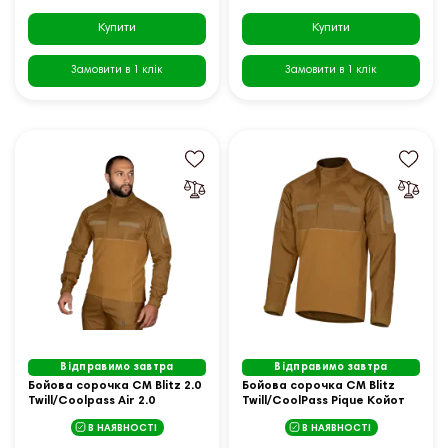
Купити
Купити
Замовити в 1 клік
Замовити в 1 клік
Відправимо завтра
Відправимо завтра
Бойова сорочка CM Blitz 2.0
Бойова сорочка CM Blitz
Twill/Coolpass Air 2.0
Twill/CoolPass Pique Койот
Койот (7196), XL
(7208), XXXL
В НАЯВНОСТІ
В НАЯВНОСТІ