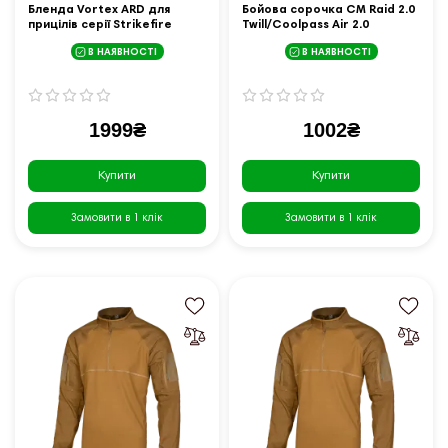
Бленда Vortex ARD для
Бойова сорочка CM Raid 2.0
прицілів серії Strikefire
Twill/Coolpass Air 2.0
(ARD35)
Multicam/Койот (7082), XL
В НАЯВНОСТІ
В НАЯВНОСТІ
1999₴
1002₴
Купити
Купити
Замовити в 1 клік
Замовити в 1 клік