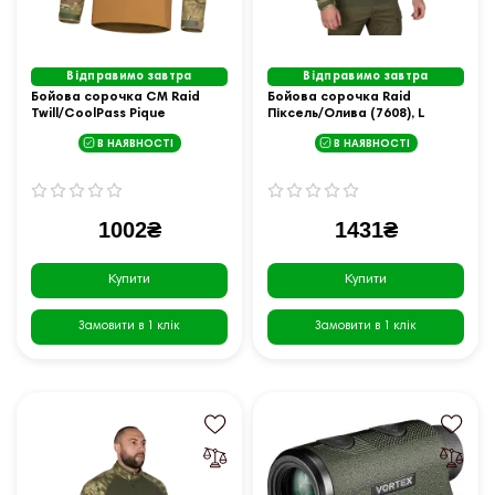
Відправимо завтра
Відправимо завтра
Бойова сорочка CM Raid
Бойова сорочка Raid
Twill/CoolPass Pique
Піксель/Олива (7608), L
Multicam/Койот (7047), XXL
В НАЯВНОСТІ
В НАЯВНОСТІ
1002₴
1431₴
Купити
Купити
Замовити в 1 клік
Замовити в 1 клік