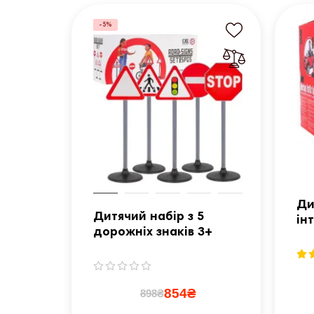
-5%
Ди
Дитячий набір з 5
ін
дорожніх знаків 3+
YT
854₴
898₴