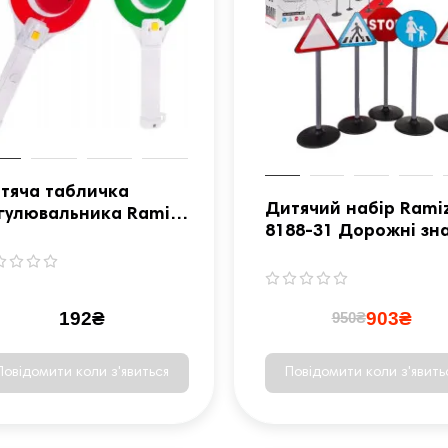
тяча табличка
Дитячий набір Rami
гулювальника Ramiz
8188-31 Дорожні зна
6-01Q
5 шт
192₴
903₴
950₴
Повідомити коли з'явиться
Повідомити коли з'явить