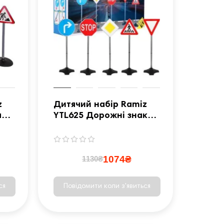
z
Дитячий набір Ramiz
ки,
YTL625 Дорожні знаки,
5 шт
1074₴
1130₴
ся
Повідомити коли з'явиться