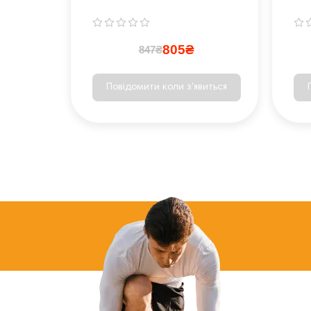
На
805₴
847₴
Повідомити коли з'явиться