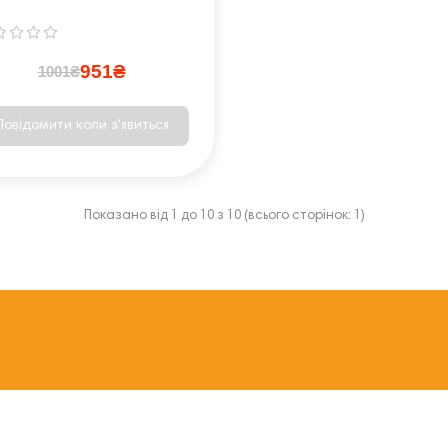
вчання ПДР
951₴
1001₴
Повідомити коли з'явиться
Показано від 1 до 10 з 10 (всього сторінок: 1)