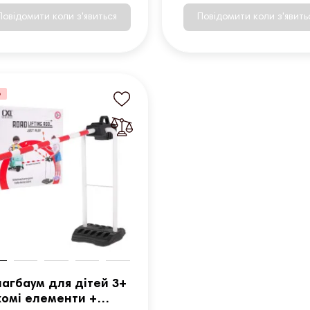
Повідомити коли з'явиться
Повідомити коли з'явить
%
агбаум для дітей 3+
хомі елементи +