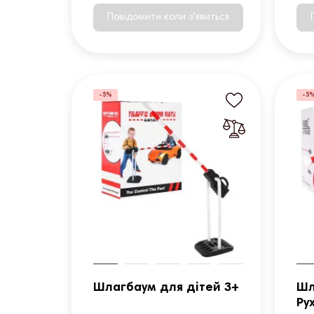
Повідомити коли з'явиться
-5%
-5
Шлагбаум для дітей 3+
Шл
Ру