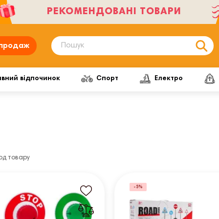
РЕКОМЕНДОВАНІ ТОВАРИ
продаж
ивний відпочинок
Спорт
Електро
од товару
-5%