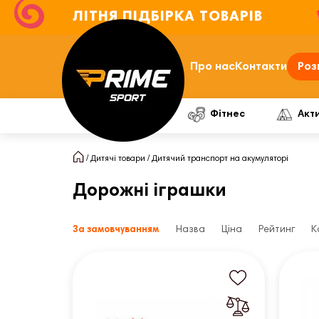
ЛІТНЯ ПІДБІРКА ТОВАРІВ
Про нас
Контакти
Роз
Фітнес
Акт
Дитячі товари
Дитячий транспорт на акумуляторі
Дорожні іграшки
За замовчуванням
Назва
Ціна
Рейтинг
К