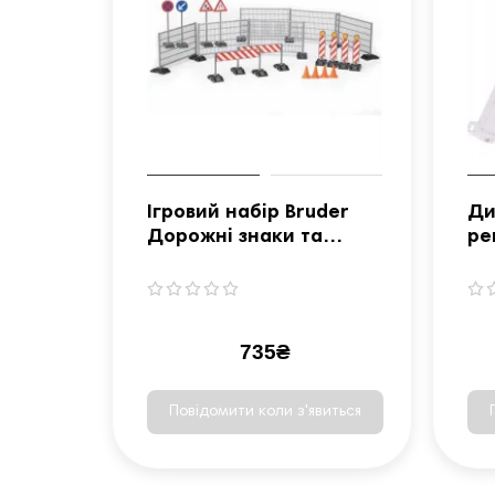
Ігровий набір Bruder
Ди
Дорожні знаки та
ре
аксесуари (62007)
66
735₴
Повідомити коли з'явиться