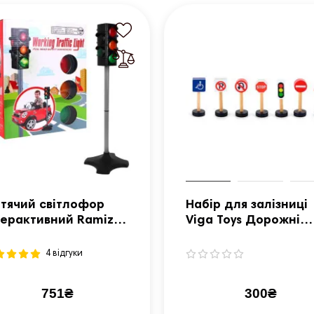
тячий світлофор
Набір для залізниці
терактивний Ramiz
Viga Toys Дорожні
L620
знаки (50817)
4 відгуки
751₴
300₴