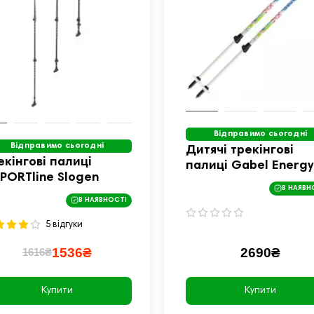
Відправимо сьогодні
Відправимо сьогодні
Дитячі трекінгові
екінгові палиці
палиці Gabel Energy
SPORTline Slogen
різнокольорові
В НАЯВН
В НАЯВНОСТІ
5 відгуки
1536₴
2690₴
1616₴
Купити
Купити