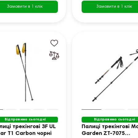
Замовити в 1 клік
Замовити в 1 клік
Відправимо сьогодні
Відправимо сьогодні
лиці трекінгові 3F UL
Палиці трекінгові M
ar T1 Carbon чорні
Garden ZT-7075