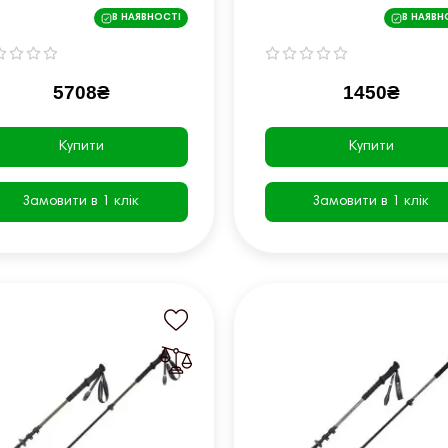
NX23667001 біло-
В НАЯВНОСТІ
В НАЯВН
коричневі
5708₴
1450₴
Купити
Купити
Замовити в 1 клік
Замовити в 1 клік