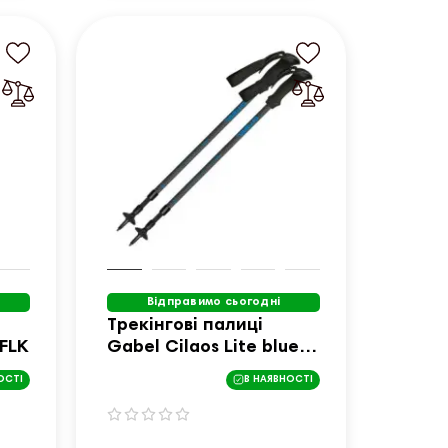
Відправимо сьогодні
Трекінгові палиці
FLK
Gabel Cilaos Lite blue -
68-142
ОСТІ
В НАЯВНОСТІ