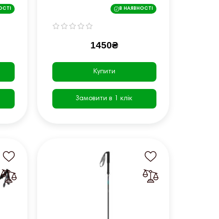
NX23667001 блакитні
ОСТІ
В НАЯВНОСТІ
1450₴
Купити
Замовити в 1 клік