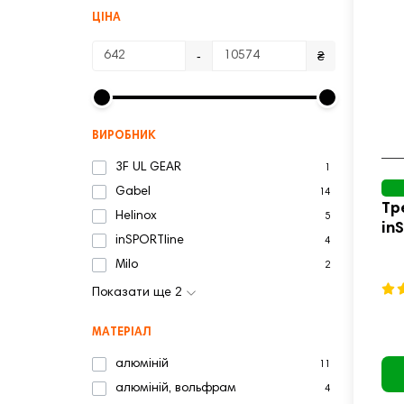
ЦІНА
-
₴
ВИРОБНИК
3F UL GEAR
1
Gabel
14
Тр
Helinox
5
in
inSPORTline
4
Milo
2
Показати ще 2
МАТЕРІАЛ
алюміній
11
алюміній, вольфрам
4