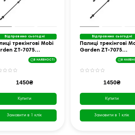
Відправимо сьогодні
Відправимо сьогодні
лиці трекінгові Mobi
Палиці трекінгові M
rden ZT-7075
Garden ZT-7075
23667001 зелені
NX23667001 сірий
В НАЯВНОСТІ
В НАЯВН
1450₴
1450₴
Купити
Купити
Замовити в 1 клік
Замовити в 1 клік