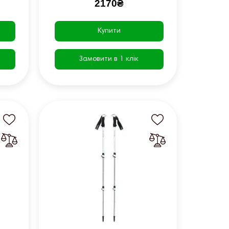
2170₴
Купити
Замовити в 1 клік