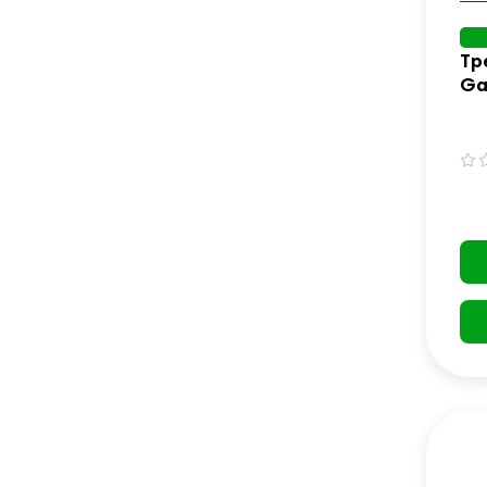
Тр
Ga
зе