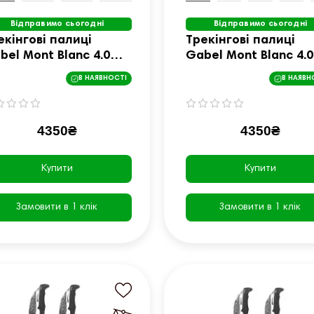
Відправимо сьогодні
Відправимо сьогодні
екінгові палиці
Трекінгові палиці
bel Mont Blanc 4.0
Gabel Mont Blanc 4.0
лені
червоні
В НАЯВНОСТІ
В НАЯВН
4350₴
4350₴
Купити
Купити
Замовити в 1 клік
Замовити в 1 клік