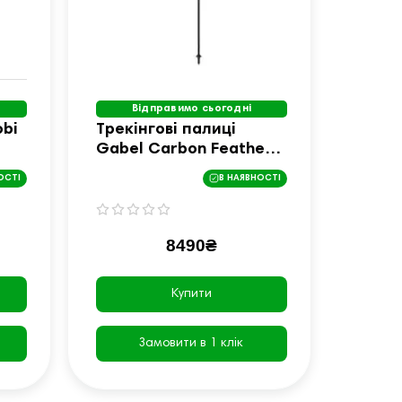
Відправимо сьогодні
obi
Трекінгові палиці
Gabel Carbon Feather-
R - 120 см чорні
ОСТІ
В НАЯВНОСТІ
8490₴
Купити
Замовити в 1 клік