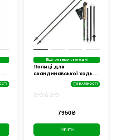
Відправимо сьогодні
Палиці для
 FL
скандинавської ходьби
Gabel FLD Carbon - 125
ОСТІ
В НАЯВНОСТІ
7950₴
Купити