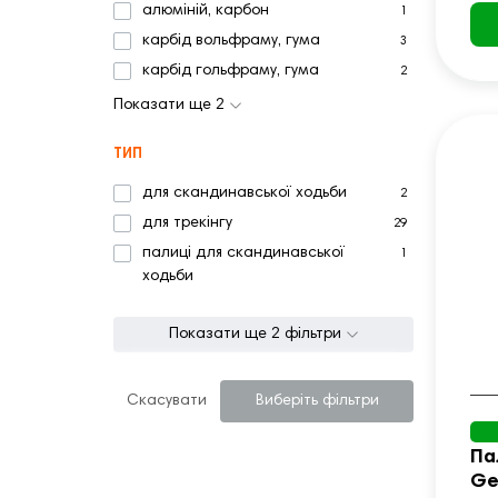
алюміній, карбон
1
карбід вольфраму, гума
3
карбід гольфраму, гума
2
Показати ще 2
ТИП
для скандинавської ходьби
2
для трекінгу
29
палиці для скандинавської
1
ходьби
Показати ще 2 фільтри
Скасувати
Виберіть фільтри
Па
Ge