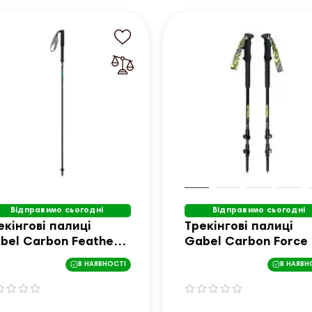
Відправимо сьогодні
Відправимо сьогодні
екінгові палиці
Трекінгові палиці
bel Carbon Feather-
Gabel Carbon Force 
- 130 см чорні
В НАЯВНОСТІ
В НАЯВН