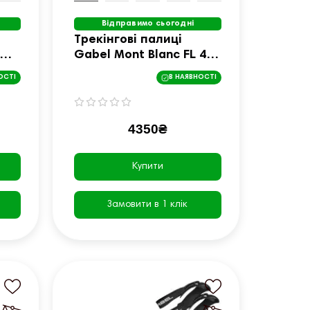
Відправимо сьогодні
Трекінгові палиці
Gabel Mont Blanc FL 4.0
білі
ОСТІ
В НАЯВНОСТІ
4350₴
Купити
Замовити в 1 клік