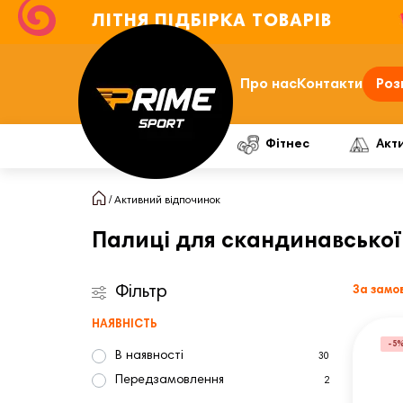
ЛІТНЯ ПІДБІРКА ТОВАРІВ
Про нас
Контакти
Роз
Фітнес
Акт
Активний відпочинок
Палиці для скандинавської 
Фільтр
За замо
НАЯВНІСТЬ
-5
В наявності
30
Передзамовлення
2