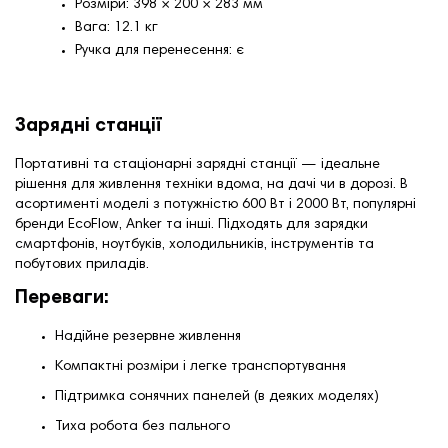
Розміри: 398 × 200 × 283 мм
Вага: 12.1 кг
Ручка для перенесення: є
Зарядні станції
Портативні та стаціонарні зарядні станції — ідеальне
рішення для живлення техніки вдома, на дачі чи в дорозі. В
асортименті моделі з потужністю
600 Вт
і
2000 Вт
, популярні
бренди
EcoFlow
,
Anker
та інші. Підходять для зарядки
смартфонів, ноутбуків, холодильників, інструментів та
побутових приладів.
Переваги:
Надійне резервне живлення
Компактні розміри і легке транспортування
Підтримка сонячних панелей (в деяких моделях)
Тиха робота без пального