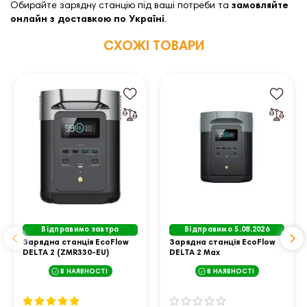
Обирайте зарядну станцію під ваші потреби та
замовляйте
онлайн з доставкою по Україні
.
СХОЖІ ТОВАРИ
Відправимо завтра
Відправимо 5.08.2026
Зарядна станція EcoFlow
Зарядна станція EcoFlow
DELTA 2 (ZMR330-EU)
DELTA 2 Max
(EFDELTA2Max-EU)
В НАЯВНОСТІ
В НАЯВНОСТІ