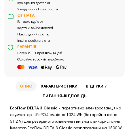
Кур`єрська доставка
У відділення Нової пошти
ОПЛАТА
Готівкою кур`єру
Карта Visa/Mastercard
Накладений платіж
Інші способи оплати
ГАРАНТІЯ
Повернення протягом 14 діб
Офіційна гарантія виробника
ОПИС
ХАРАКТЕРИСТИКИ
ВІДГУКИ
7
ПИТАННЯ-ВІДПОВІДЬ
EcoFlow DELTA 3 Classic
- портативна електростанція на
акумуляторі LiFePO4 ємністю 1024 Wh (батарейна шина
51,2 V) для резервного живлення і виїзного використання.
Інвертор EcoFlow DELTA 3 Classic розрахований на 1800 W