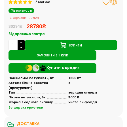
7 відгуки
В НАЯВНОСТІ
Скоро закінчиться
28780₴
30294₴
Відправимо завтра
КУПИТИ
ЗАМОВИТИ В 1 КЛІК
Купити в кредит
Номінальна потужність, Вт
1800 Вт
Автомобільна розетка
є
(прикурювач)
Тип
зарядна станція
Пікова потужність, Вт
3600 Вт
Форма вихідного сигналу
чиста синусоїда
Всі характеристики
ДОСТАВКА