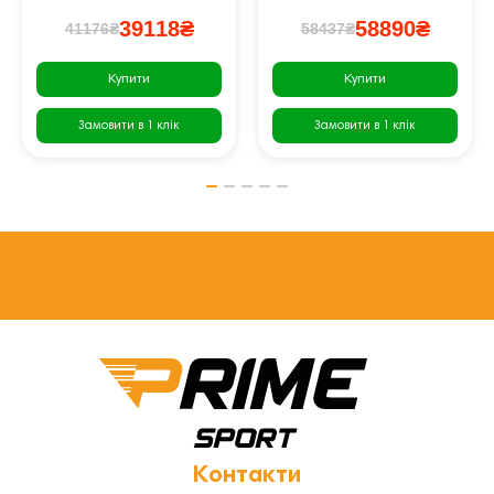
39118₴
58890₴
41176₴
58437₴
Купити
Купити
Замовити в 1 клік
Замовити в 1 клік
Контакти