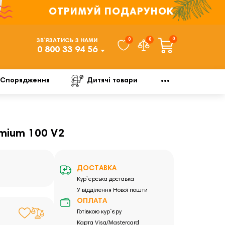
ОТРИМУЙ ПОДАРУНОК
0
0
0
ЗВ’ЯЗАТИСЬ З НАМИ
0 800 33 94 56
Спорядження
Дитячі товари
emium 100 V2
ДОСТАВКА
Кур`єрська доставка
У відділення Нової пошти
ОПЛАТА
Готівкою кур`єру
Карта Visa/Mastercard