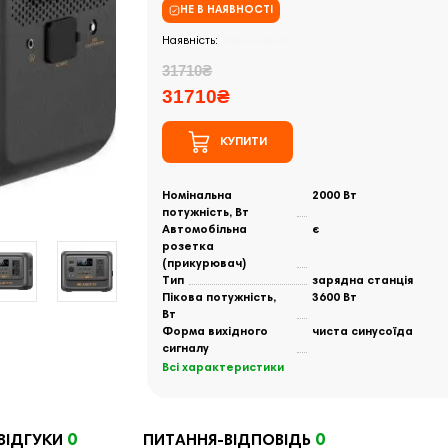
НЕ В НАЯВНОСТІ
Закінчились
31710₴
31710₴
КУПИТИ
Номінальна
2000 Вт
потужність, Вт
Автомобільна
є
розетка
(прикурювач)
Тип
зарядна станція
Пікова потужність,
3600 Вт
Вт
Форма вихідного
чиста синусоїда
сигналу
Всі характеристики
0
0
ВІДГУКИ
ПИТАННЯ-ВІДПОВІДЬ