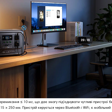
еремикання ≤ 10 мс, що дає змогу під'єднувати чутливі пристрої б
15 × 250 мм. Пристрій керується через Bluetooth і WiFi, є мобільн