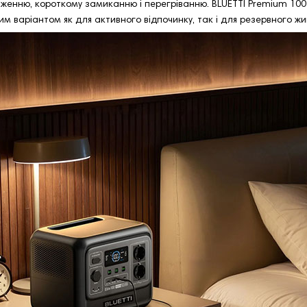
женню, короткому замиканню і перегріванню. BLUETTI Premium 100
ьним варіантом як для активного відпочинку, так і для резервного ж