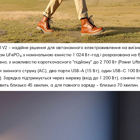
 V2 - надійне рішення для автономного електроживлення на виїзних
м LiFePO₄ з номінальною ємністю 1 024 Вт-год і розрахована на біл
но, з можливістю короткочасного "підйому" до 2 700 Вт (Power Lifti
ки змінного струму (AC), два порти USB-А (15 Вт), один USB-C 100 В
 Зарядка підтримується через мережу (вхід до 1 200 Вт), сонячні па
вить близько 45 хвилин, а для повного заряду - близько 70 хвилин.