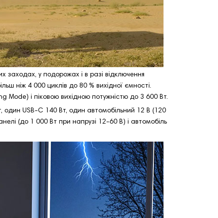
 заходах, у подорожах і в разі відключення
ьш ніж 4 000 циклів до 80 % вихідної ємності.
ng Mode) і піковою вихідною потужністю до 3 600 Вт.
т, один USB-C 140 Вт, один автомобільний 12 В (120
нелі (до 1 000 Вт при напрузі 12-60 В) і автомобіль