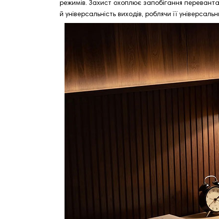
режимів. Захист охоплює запобігання переванта
й універсальність виходів, роблячи її універсал