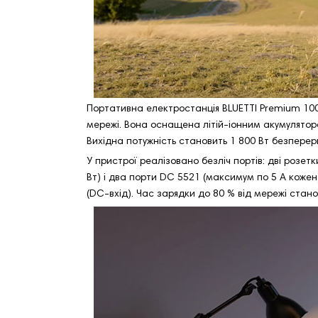
Портативна електростанція BLUETTI Premium 100
мережі. Вона оснащена літій-іонним акумуляторо
Вихідна потужність становить 1 800 Вт безперерв
У пристрої реалізовано безліч портів: дві розет
Вт) і два порти DC 5521 (максимум по 5 А кожен).
(DC-вхід). Час зарядки до 80 % від мережі стано