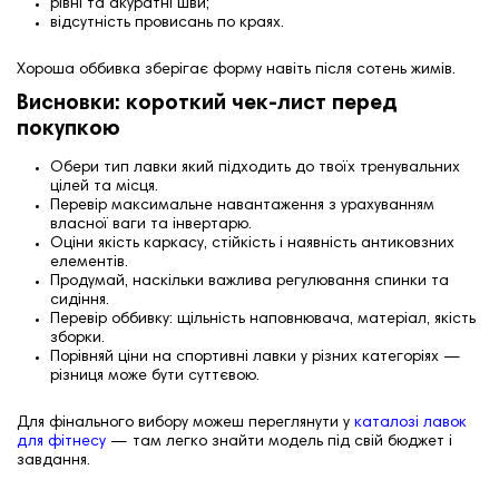
рівні та акуратні шви;
відсутність провисань по краях.
Хороша оббивка зберігає форму навіть після сотень жимів.
Висновки: короткий чек‑лист перед
покупкою
Обери тип лавки який підходить до твоїх тренувальних
цілей та місця.
Перевір максимальне навантаження з урахуванням
власної ваги та інвертарю.
Оціни якість каркасу, стійкість і наявність антиковзних
елементів.
Продумай, наскільки важлива регулювання спинки та
сидіння.
Перевір оббивку: щільність наповнювача, матеріал, якість
зборки.
Порівняй ціни на спортивні лавки у різних категоріях —
різниця може бути суттєвою.
Для фінального вибору можеш переглянути у
каталозі лавок
для фітнесу
— там легко знайти модель під свій бюджет і
завдання.