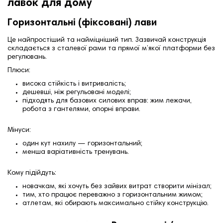
лавок для дому
Горизонтальні (фіксовані) лави
Це найпростіший та найміцніший тип. Зазвичай конструкція
складається з сталевої рами та прямої м’якої платформи без
регулювань.
Плюси:
висока стійкість і витривалість;
дешевші, ніж регульовані моделі;
підходять для базових силових вправ: жим лежачи,
робота з гантелями, опорні вправи.
Мінуси:
один кут нахилу — горизонтальний;
менша варіативність тренувань.
Кому підійдуть:
новачкам, які хочуть без зайвих витрат створити мінізал;
тим, хто працює переважно з горизонтальним жимом;
атлетам, які обирають максимально стійку конструкцію.