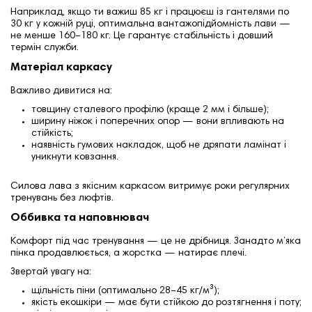
Наприклад, якщо ти важиш 85 кг і працюєш із гантелями по
30 кг у кожній руці, оптимальна вантажопідйомність лави —
не менше 160–180 кг. Це гарантує стабільність і довший
термін служби.
Матеріал каркасу
Важливо дивитися на:
товщину сталевого профілю (краще 2 мм і більше);
ширину ніжок і поперечних опор — вони впливають на
стійкість;
наявність гумових накладок, щоб не дряпати ламінат і
уникнути ковзання.
Силова лава з якісним каркасом витримує роки регулярних
тренувань без люфтів.
Оббивка та наповнювач
Комфорт під час тренування — це не дрібниця. Занадто м’яка
пінка продавлюється, а жорстка — натирає плечі.
Звертай увагу на:
щільність піни (оптимально 28–45 кг/м³);
якість екошкіри — має бути стійкою до розтягнення і поту;