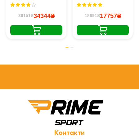
34344₴
17757₴
36151₴
18691₴
Контакти