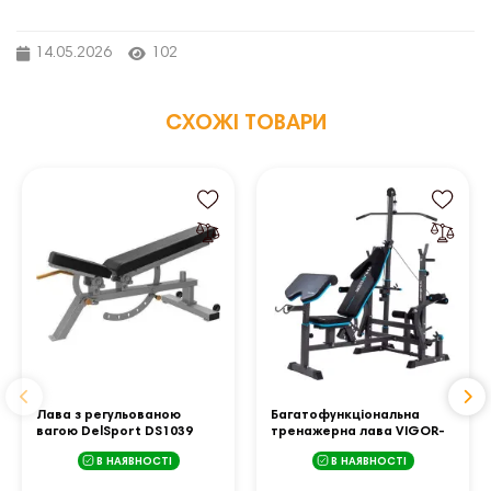
14.05.2026
102
СХОЖІ ТОВАРИ
Лава з регульованою
Багатофункціональна
вагою DelSport DS1039
тренажерна лава VIGOR-
C THUNDER
В НАЯВНОСТІ
В НАЯВНОСТІ