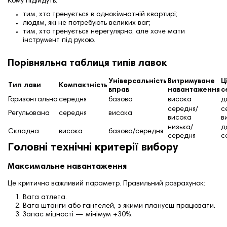
Кому підійдуть:
тим, хто тренується в однокімнатній квартирі;
людям, які не потребують великих ваг;
тим, хто тренується нерегулярно, але хоче мати
інструмент під рукою.
Порівняльна таблиця типів лавок
Універсальність
Витримуване
Ц
Тип лави
Компактність
вправ
навантаження
с
Горизонтальна
середня
базова
висока
д
середня/
с
Регульована
середня
висока
висока
в
низька/
д
Складна
висока
базова/середня
середня
с
Головні технічні критерії вибору
Максимальне навантаження
Це критично важливий параметр. Правильний розрахунок:
Вага атлета.
Вага штанги або гантелей, з якими плануєш працювати.
Запас міцності — мінімум +30%.