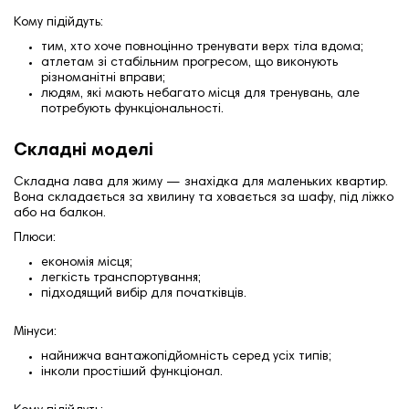
Кому підійдуть:
тим, хто хоче повноцінно тренувати верх тіла вдома;
атлетам зі стабільним прогресом, що виконують
різноманітні вправи;
людям, які мають небагато місця для тренувань, але
потребують функціональності.
Складні моделі
Складна лава для жиму — знахідка для маленьких квартир.
Вона складається за хвилину та ховається за шафу, під ліжко
або на балкон.
Плюси:
економія місця;
легкість транспортування;
підходящий вибір для початківців.
Мінуси:
найнижча вантажопідйомність серед усіх типів;
інколи простіший функціонал.