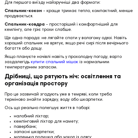
Для першого виїзду найзручніші два формати:
Спальник-кокон
- к
раще тримає тепло, компактний, менше
продувається.
Спальник-ковдра
- п
росторіший і комфортніший для
кемпінгу, але гріє трохи слабше.
Ще одна порада: не лягайте спати у вологому одязі. Навіть
хороший спальник не врятує, якщо речі сирі після вечірнього
багаття або дощу.
Якщо плануєте ночівлі навіть у прохолодну погоду, варто
заздалегідь
купити спальний мішок
із нормальним
температурним запасом.
Дрібниці, що рятують ніч: освітлення та
організація простору
Про це зазвичай згадують уже в темряві, коли треба
терміново знайти зарядку, воду або шкарпетки.
Ось що реально полегшує життя в таборі:
налобний ліхтар;
кемпінговий ліхтар для намету;
павербанк;
запасні шкарпетки;
маленька подушка або чохол із одягу;