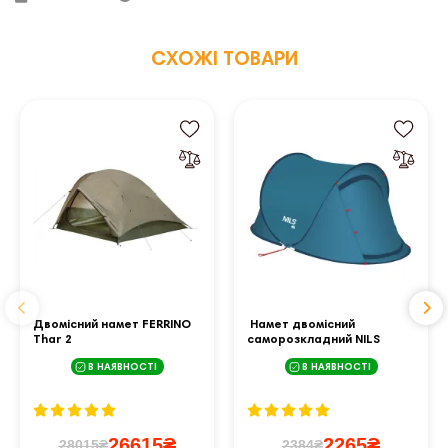
СХОЖІ ТОВАРИ
Двомісний намет FERRINO
Намет двомісний
Thar 2
саморозкладний NILS
CAMP NC3743, 220 х 120 х
В НАЯВНОСТІ
В НАЯВНОСТІ
95 см, синій
26615₴
2265₴
28015₴
2384₴