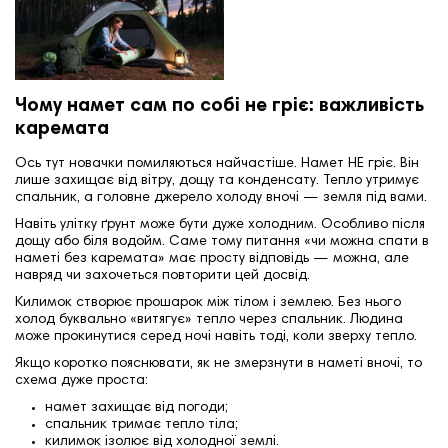
Чому намет сам по собі не гріє: важливість
каремата
Ось тут новачки помиляються найчастіше. Намет НЕ гріє. Він
лише захищає від вітру, дощу та конденсату. Тепло утримує
спальник, а головне джерело холоду вночі — земля під вами.
Навіть улітку ґрунт може бути дуже холодним. Особливо після
дощу або біля водойм. Саме тому питання «чи можна спати в
наметі без каремата» має просту відповідь — можна, але
навряд чи захочеться повторити цей досвід.
Килимок створює прошарок між тілом і землею. Без нього
холод буквально «витягує» тепло через спальник. Людина
може прокинутися серед ночі навіть тоді, коли зверху тепло.
Якщо коротко пояснювати, як не змерзнути в наметі вночі, то
схема дуже проста:
намет захищає від погоди;
спальник тримає тепло тіла;
килимок ізолює від холодної землі.