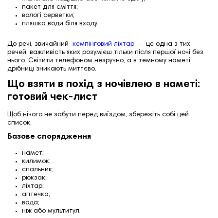
пакет для сміття;
вологі серветки;
пляшка води біля входу.
До речі, звичайний
кемпінговий ліхтар
— це одна з тих
речей, важливість яких розумієш тільки після першої ночі без
нього. Світити телефоном незручно, а в темному наметі
дрібниці зникають миттєво.
Що взяти в похід з ночівлею в наметі:
готовий чек-лист
Щоб нічого не забути перед виїздом, збережіть собі цей
список.
Базове спорядження
намет;
килимок;
спальник;
рюкзак;
ліхтар;
аптечка;
вода;
ніж або мультитул.