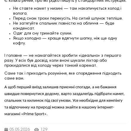
Є кілька речей, про які рідко пишуть у стандартних інструкціях:
Не ставте намет у низині — там накопичується холод і
волога.
Перед сном трохи перекусіть. На ситий шлунок тепліше.
Не затягуйте спальник повністю на обличчя — буде
конденсат.
Одяг для сну тримайте сухим.
Якщо холодно — краще вдягнути шапку, ніж ще одну
кофту.
І головне — не намагайтеся зробити «ідеально» з першого
разу. У всіх був досвід, коли вночі шукали ліхтар або
прокидалися від холоду через тонкий каремат.
Саме так і приходить розуміння, яке спорядження підходить
саме вам.
А щоб перший виїзд залишив приємні спогади, а не бажання
швидше повернутися додому, варто заздалегідь підібрати намет,
спальник та килимок під свої умови. Усе необхідне для кемпінгу
та відпочинку на природі можна знайти в нашому інтернет-
магазині «Prime Sport».
05.05.2026
129