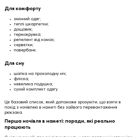
Для комфорту
змінний одяг;
теплі шкарпетки;
дощовик;
термокружка;
репелент від комах;
серветки;
павербанк.
Для сну
шапка на прохолодну ніч;
фліска;
невелика подушка;
сухий комплект одягу.
Це базовий список, який допоможе зрозуміти, що взяти в
похід з ночівлею в наметі без зайвого перевантаження
рюкзака.
Перша ночівля в наметі: поради, які реально
працюють