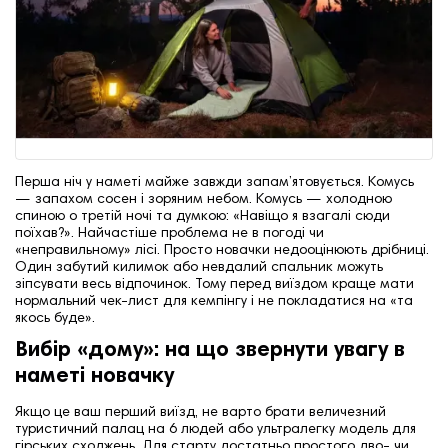
Перша ніч у наметі майже завжди запам’ятовується. Комусь
— запахом сосен і зоряним небом. Комусь — холодною
спиною о третій ночі та думкою: «Навіщо я взагалі сюди
поїхав?». Найчастіше проблема не в погоді чи
«неправильному» лісі. Просто новачки недооцінюють дрібниці.
Один забутий килимок або невдалий спальник можуть
зіпсувати весь відпочинок. Тому перед виїздом краще мати
нормальний чек-лист для кемпінгу і не покладатися на «та
якось буде».
Вибір «дому»: на що звернути увагу в
наметі новачку
Якщо це ваш перший виїзд, не варто брати величезний
туристичний палац на 6 людей або ультралегку модель для
гірських сходжень. Для старту достатньо простого дво- чи