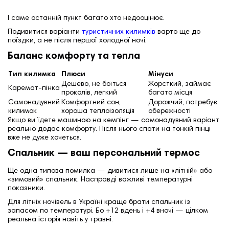
І саме останній пункт багато хто недооцінює.
Подивитися варіанти
туристичних килимків
варто ще до
поїздки, а не після першої холодної ночі.
Баланс комфорту та тепла
Тип килимка
Плюси
Мінуси
Дешево, не боїться
Жорсткий, займає
Каремат-пінка
проколів, легкий
багато місця
Самонадувний
Комфортний сон,
Дорожчий, потребує
килимок
хороша теплоізоляція
обережності
Якщо ви їдете машиною на кемпінг — самонадувний варіант
реально додає комфорту. Після нього спати на тонкій пінці
вже не дуже хочеться.
Спальник — ваш персональний термос
Ще одна типова помилка — дивитися лише на «літній» або
«зимовий» спальник. Насправді важливі температурні
показники.
Для літніх ночівель в Україні краще брати спальник із
запасом по температурі. Бо +12 вдень і +4 вночі — цілком
реальна історія навіть у травні.