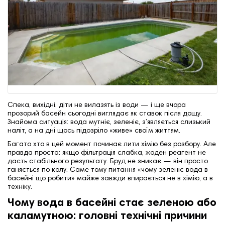
Спека, вихідні, діти не вилазять із води — і ще вчора
прозорий басейн сьогодні виглядає як ставок після дощу.
Знайома ситуація: вода мутніє, зеленіє, з’являється слизький
наліт, а на дні щось підозріло «живе» своїм життям.
Багато хто в цей момент починає лити хімію без розбору. Але
правда проста: якщо фільтрація слабка, жоден реагент не
дасть стабільного результату. Бруд не зникає — він просто
ганяється по колу. Саме тому питання «чому зеленіє вода в
басейні що робити» майже завжди впирається не в хімію, а в
техніку.
Чому вода в басейні стає зеленою або
каламутною: головні технічні причини