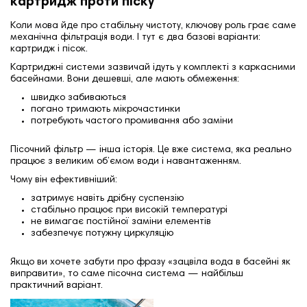
картридж проти піску
Коли мова йде про стабільну чистоту, ключову роль грає саме
механічна фільтрація води. І тут є два базові варіанти:
картридж і пісок.
Картриджні системи зазвичай ідуть у комплекті з каркасними
басейнами. Вони дешевші, але мають обмеження:
швидко забиваються
погано тримають мікрочастинки
потребують частого промивання або заміни
Пісочний фільтр — інша історія. Це вже система, яка реально
працює з великим об’ємом води і навантаженням.
Чому він ефективніший:
затримує навіть дрібну суспензію
стабільно працює при високій температурі
не вимагає постійної заміни елементів
забезпечує потужну циркуляцію
Якщо ви хочете забути про фразу «зацвіла вода в басейні як
виправити», то саме пісочна система — найбільш
практичний варіант.