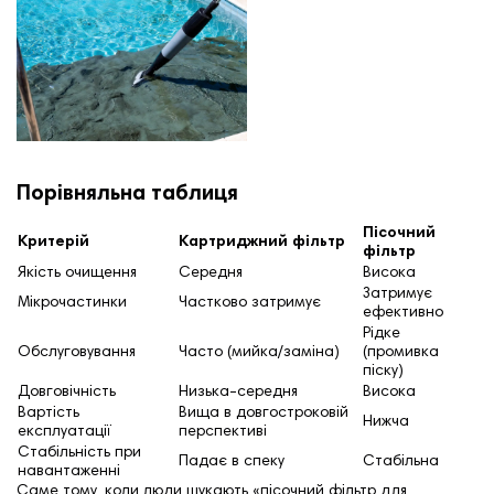
Порівняльна таблиця
Пісочний
Критерій
Картриджний фільтр
фільтр
Якість очищення
Середня
Висока
Затримує
Мікрочастинки
Частково затримує
ефективно
Рідке
Обслуговування
Часто (мийка/заміна)
(промивка
піску)
Довговічність
Низька-середня
Висока
Вартість
Вища в довгостроковій
Нижча
експлуатації
перспективі
Стабільність при
Падає в спеку
Стабільна
навантаженні
Саме тому, коли люди шукають «пісочний фільтр для