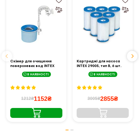
Скімер для очищення
Картриджі для насоса
поверхневих вод INTEX
INTEX 29005, тип B, 6 шт.
28000
В НАЯВНОСТІ
В НАЯВНОСТІ
1152₴
2855₴
1212₴
3005₴