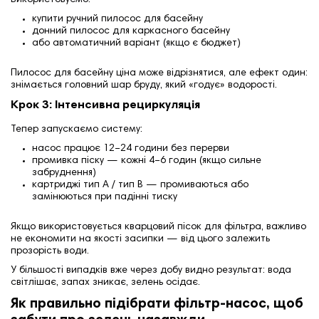
Використовуємо:
купити ручний пилосос для басейну
донний пилосос для каркасного басейну
або автоматичний варіант (якщо є бюджет)
Пилосос для басейну ціна може відрізнятися, але ефект один:
знімається головний шар бруду, який «годує» водорості.
Крок 3: Інтенсивна рециркуляція
Тепер запускаємо систему:
насос працює 12–24 години без перерви
промивка піску — кожні 4–6 годин (якщо сильне
забруднення)
картриджі тип А / тип В — промиваються або
замінюються при падінні тиску
Якщо використовується кварцовий пісок для фільтра, важливо
не економити на якості засипки — від цього залежить
прозорість води.
У більшості випадків вже через добу видно результат: вода
світлішає, запах зникає, зелень осідає.
Як правильно підібрати фільтр-насос, щоб