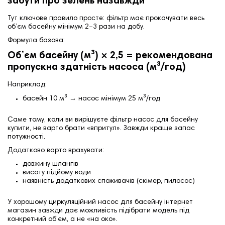
забути про зелень назавжди
Тут ключове правило просте: фільтр має прокачувати весь
об’єм басейну мінімум 2–3 рази на добу.
Формула базова:
Об’єм басейну (м³) × 2,5 = рекомендована
пропускна здатність насоса (м³/год)
Наприклад:
басейн 10 м³ → насос мінімум 25 м³/год
Саме тому, коли ви вирішуєте фільтр насос для басейну
купити, не варто брати «впритул». Завжди краще запас
потужності.
Додатково варто врахувати:
довжину шлангів
висоту підйому води
наявність додаткових споживачів (скімер, пилосос)
У хорошому циркуляційний насос для басейну інтернет
магазин завжди дає можливість підібрати модель під
конкретний об’єм, а не «на око».