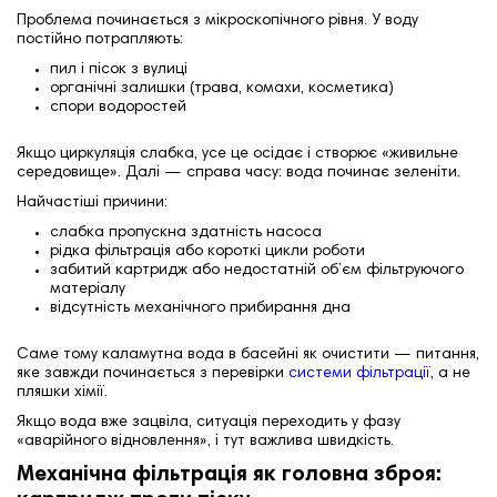
Проблема починається з мікроскопічного рівня. У воду
постійно потрапляють:
пил і пісок з вулиці
органічні залишки (трава, комахи, косметика)
спори водоростей
Якщо циркуляція слабка, усе це осідає і створює «живильне
середовище». Далі — справа часу: вода починає зеленіти.
Найчастіші причини:
слабка пропускна здатність насоса
рідка фільтрація або короткі цикли роботи
забитий картридж або недостатній об’єм фільтруючого
матеріалу
відсутність механічного прибирання дна
Саме тому каламутна вода в басейні як очистити — питання,
яке завжди починається з перевірки
системи фільтрації
, а не
пляшки хімії.
Якщо вода вже зацвіла, ситуація переходить у фазу
«аварійного відновлення», і тут важлива швидкість.
Механічна фільтрація як головна зброя: