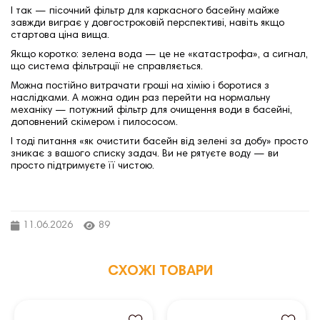
І так — пісочний фільтр для каркасного басейну майже
завжди виграє у довгостроковій перспективі, навіть якщо
стартова ціна вища.
Якщо коротко: зелена вода — це не «катастрофа», а сигнал,
що система фільтрації не справляється.
Можна постійно витрачати гроші на хімію і боротися з
наслідками. А можна один раз перейти на нормальну
механіку — потужний фільтр для очищення води в басейні,
доповнений скімером і пилососом.
І тоді питання «як очистити басейн від зелені за добу» просто
зникає з вашого списку задач. Ви не рятуєте воду — ви
просто підтримуєте її чистою.
11.06.2026
89
СХОЖІ ТОВАРИ