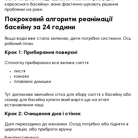
каркасного басейну», вони фактично шукають рішення
проблеми на роки.
Покроковий алгоритм реанімації
басейну за 24 години
Якщо вода вже стала зеленою, діяти потрібно системно. Ось
робочий план.
Крок 1: Прибирання поверхні
Спочатку прибираємо все велике сміття:
листя
комахи
плаваючі домішки
Тут допоможе звичайна сітка для збору сміття з басейну або
скімер для басейну купити який варто ще на етапі
встановлення чаші.
Крок 2: Очищення дна і стінок
Далі переходимо до механіки. Осад потрібно або підняти в
циркуляцію, або прибрати вручну.