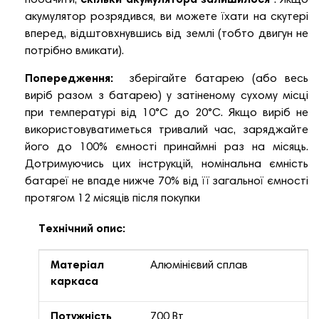
побачити,
скільки акумулятора залишилося
. Якщо
акумулятор розрядився, ви можете їхати на скутері
вперед, відштовхнувшись від землі (тобто двигун не
потрібно вмикати).
Попередження:
зберігайте батарею (або весь
виріб разом з батарею) у затіненому сухому місці
при температурі від 10°C до 20°C. Якщо виріб не
використовуватиметься тривалий час, заряджайте
його до 100% ємності принаймні раз на місяць.
Дотримуючись цих інструкцій, номінальна ємність
батареї не впаде нижче 70% від її загальної ємності
протягом 12 місяців після покупки
Технічний опис:
Матеріал
Алюмінієвий сплав
каркаса
Потужність
700 Вт