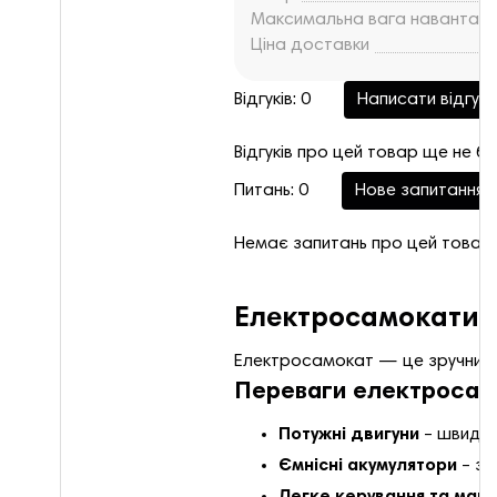
Максимальна вага навантаж
Ціна доставки
Відгуків: 0
Написати відгук
Відгуків про цей товар ще не бу
Питань: 0
Нове запитання
Немає запитань про цей товар.
Електросамокати –
Електросамокат — це зручний, 
Переваги електросамо
Потужні двигуни
– швидкі
Ємнісні акумулятори
– за