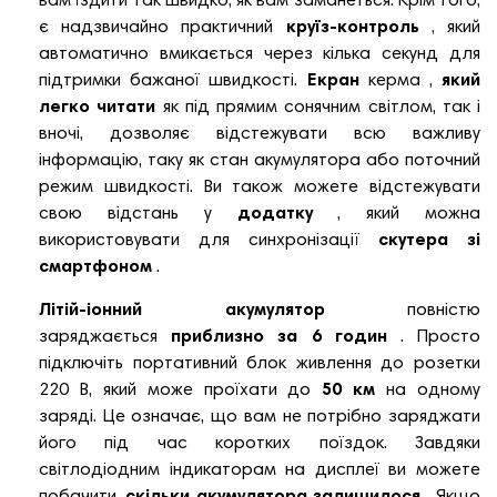
вам їздити так швидко, як вам заманеться. Крім того,
є надзвичайно практичний
круїз-контроль
, який
автоматично вмикається через кілька секунд для
підтримки бажаної швидкості.
Екран
керма ,
який
легко читати
як під прямим сонячним світлом, так і
вночі, дозволяє відстежувати всю важливу
інформацію, таку як стан акумулятора або поточний
режим швидкості.
Ви також можете відстежувати
свою відстань у
додатку
, який можна
використовувати для синхронізації
скутера зі
смартфоном
.
Літій-іонний акумулятор
повністю
заряджається
приблизно за 6 годин
. Просто
підключіть портативний блок живлення до розетки
220 В, який може проїхати до
50 км
на одному
заряді. Це означає, що вам не потрібно заряджати
його під час коротких поїздок. Завдяки
світлодіодним індикаторам на дисплеї ви можете