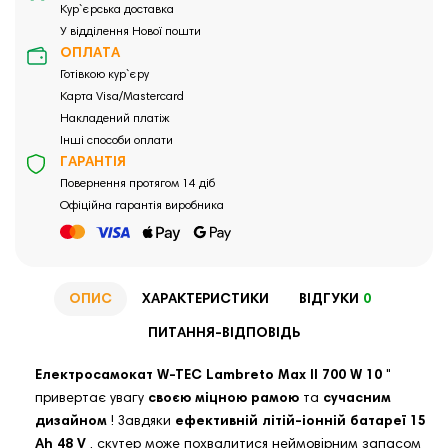
Кур`єрська доставка
У відділення Нової пошти
ОПЛАТА
Готівкою кур`єру
Карта Visa/Mastercard
Накладений платіж
Інші способи оплати
ГАРАНТІЯ
Повернення протягом 14 діб
Офіційна гарантія виробника
ОПИС
ХАРАКТЕРИСТИКИ
ВІДГУКИ
0
ПИТАННЯ-ВІДПОВІДЬ
Електросамокат W-TEC Lambreto Max II 700 W 10
"
привертає увагу
своєю міцною рамою
та
сучасним
дизайном
! Завдяки
ефективній літій-іонній батареї 15
Ah 48 V
, скутер може похвалитися неймовірним запасом