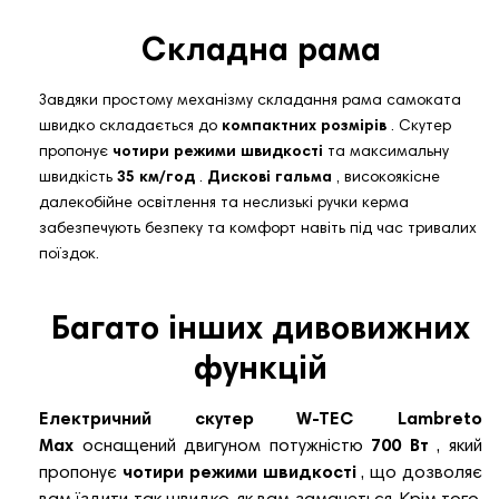
Складна рама
Завдяки простому механізму складання рама самоката
швидко складається до
компактних розмірів
. Скутер
пропонує
чотири режими швидкості
та максимальну
швидкість
35 км/год
.
Дискові гальма
, високоякісне
далекобійне освітлення та неслизькі ручки керма
забезпечують безпеку та комфорт навіть під час тривалих
поїздок.
Багато інших дивовижних
функцій
Електричний скутер W-TEC Lambreto
Max
оснащений двигуном потужністю
700 Вт
, який
пропонує
чотири режими швидкості
, що дозволяє