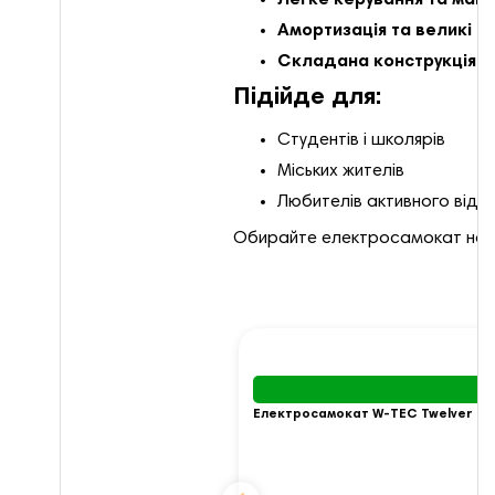
Легке керування та мане
Амортизація та великі к
Складана конструкція
– 
Підійде для:
Студентів і школярів
Міських жителів
Любителів активного відп
Обирайте електросамокат на Pr
Електросамокат W-TEC Twelver 12”