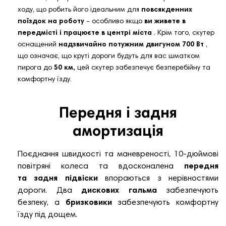
ходу, що робить його ідеальним для
повсякденних
поїздок на роботу
- особливо якщо
ви живете в
передмісті і працюєте в центрі міста
. Крім того, скутер
оснащений
надзвичайно потужним двигуном 700 Вт
,
що означає, що круті дороги будуть для вас шматком
пирога до
50 км,
цей скутер забезпечує безперебійну та
комфортну їзду.
Передня і задня
амортизація
Поєднання швидкості та маневреності, 10-дюймові
повітряні колеса та вдосконалена
передня
та
задня підвіски
впораються з нерівностями
дороги. Два
дискових гальма
забезпечують
безпеку, а
бризковики
забезпечують комфортну
їзду під дощем.