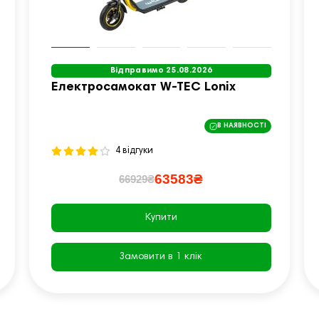
Відправимо 25.08.2026
Електросамокат W-TEC Lonix
В НАЯВНОСТІ
4 відгуки
63583₴
66929₴
Купити
Замовити в 1 клік