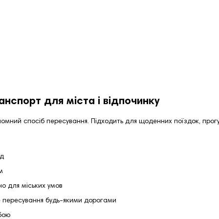
нспорт для міста і відпочинку
омний спосіб пересування. Підходить для щоденних поїздок, прогу
од
м
но для міських умов
 пересування будь-якими дорогами
бою