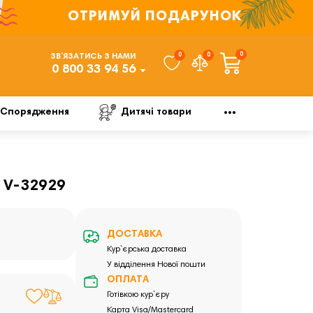
ОТРИМУЙ ПОДАРУНОК
0
0
0
ЗВ’ЯЗАТИСЬ З НАМИ
0 800 33 94 56
Спорядження
Дитячі товари
 V-32929
ДОСТАВКА
Кур`єрська доставка
У відділення Нової пошти
ОПЛАТА
Готівкою кур`єру
Карта Visa/Mastercard