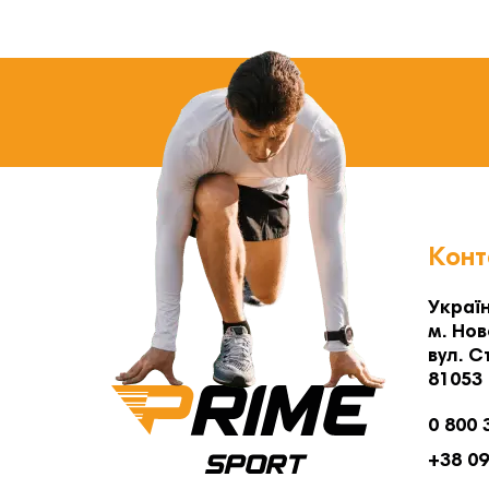
Конт
Україн
м. Нов
вул. С
81053
0 800 
+38 0