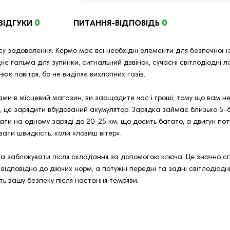
0
0
ВІДГУКИ
ПИТАННЯ-ВІДПОВІДЬ
у задоволення. Кермо має всі необхідні елементи для безпечної їзд
є гальма для зупинки, сигнальний дзвінок, сучасні світлодіодні лі
нює повітря, бо не виділяє вихлопних газів.
ками в місцевий магазин, ви заощадите час і гроші, тому що вам 
 це зарядити вбудований акумулятор. Зарядка займає близько 5-6 
ти на одному заряді до 20-25 км, що досить багато, а двигун пот
вати швидкість. коли «ловиш вітер».
а заблокувати після складання за допомогою ключа. Це значно спр
відповідно до діючих норм, а потужні передні та задні світлодіодні
ть вашу безпеку після настання темряви.