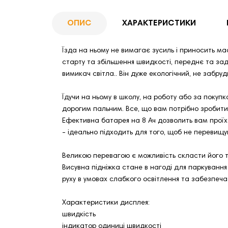
ОПИС
ХАРАКТЕРИСТИКИ
Їзда на ньому не вимагає зусиль і приносить мас
старту та збільшення швидкості, переднє та задн
вимикач світла.. Він дуже екологічний, не забруд
Їдучи на ньому в школу, на роботу або за покуп
дорогим пальним. Все, що вам потрібно зробити,
Ефективна батарея на 8 Ач дозволить вам проїха
- ідеально підходить для того, щоб не перевищу
Великою перевагою є можливість скласти його т
Висувна підніжка стане в нагоді для паркування 
руху в умовах слабкого освітлення та забезпеча
Характеристики дисплея:
швидкість
індикатор одиниці швидкості