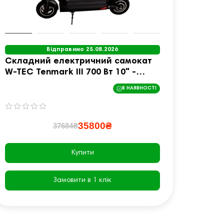
Відправимо 25.08.2026
Складний електричний самокат
Елект
W-TEC Tenmark III 700 Вт 10" -
8,5",
чорний
В НАЯВНОСТІ
35800₴
37684₴
Купити
Замовити в 1 клік