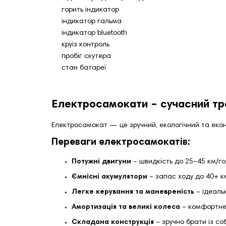
горить індикатор
індикатор гальма
індикатор bluetooth
круіз контроль
пробіг скутера
стан батареї
Електросамокати – сучасний тра
Електросамокат — це зручний, екологічний та екон
Переваги електросамокатів:
Потужні двигуни
– швидкість до 25–45 км/г
Ємнісні акумулятори
– запас ходу до 40+ к
Легке керування та маневреність
– ідеаль
Амортизація та великі колеса
– комфортне
Складана конструкція
– зручно брати із со