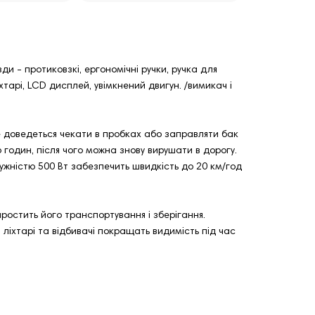
и - протиковзкі, ергономічні ручки, ручка для
хтарі, LCD дисплей, увімкнений двигун. /вимикач і
не доведеться чекати в пробках або заправляти бак
годин, після чого можна знову вирушати в дорогу.
ужністю 500 Вт забезпечить швидкість до 20 км/год
остить його транспортування і зберігання.
 ліхтарі та відбивачі покращать видимість під час