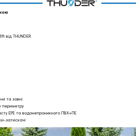
ткою
8ft від THUNDER
ни та зовні
у периметру
асту EPE та водонепроникного ПВХ+ПЕ
бки-затискачі