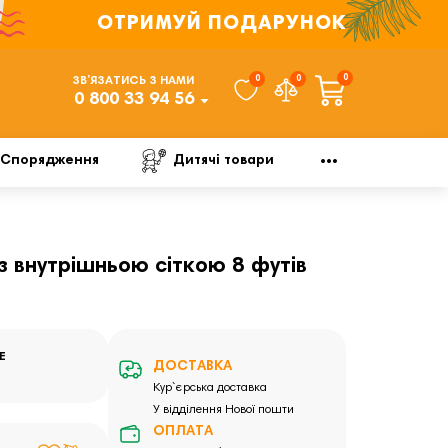
ОТРИМУЙ ПОДАРУНОК
0
0
0
ЗВ’ЯЗАТИСЬ З НАМИ
0 800 33 94 56
Спорядження
Дитячі товари
з внутрішньою сіткою 8 футів
E
ДОСТАВКА
Кур`єрська доставка
У відділення Нової пошти
ОПЛАТА