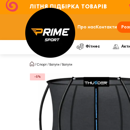
ЛІТНЯ ПІДБІРКА ТОВАРІВ
Про нас
Контакти
Роз
Фітнес
Акт
Спорт
Батути
Батути
-5%