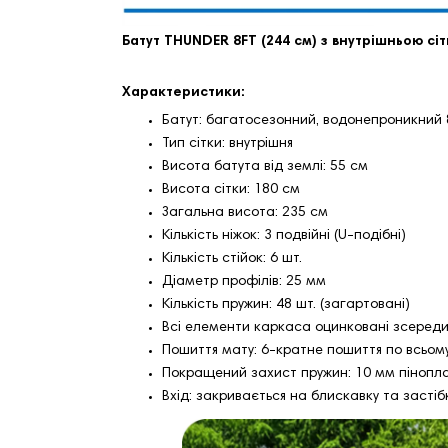
Батут THUNDER 8FT (244 см) з внутрішньою сі
Характеристики:
Батут: багатосезонний, водонепроникний 
Тип сітки: внутрішня
Висота батута від землі: 55 см
Висота сітки: 180 см
Загальна висота: 235 см
Кількість ніжок: 3 подвійні (U-подібні)
Кількість стійок: 6 шт.
Діаметр профілів: 25 мм
Кількість пружин: 48 шт. (загартовані)
Всі елементи каркаса оцинковані зсереди
Пошиття мату: 6-кратне пошиття по всьом
Покращений захист пружин: 10 мм пінопл
Вхід: закривається на блискавку та засті