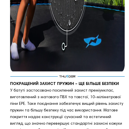
ПОКРАЩЕНИЙ ЗАХИСТ ПРУЖИН – ЩЕ БІЛЬШЕ БЕЗПЕКИ
У батуті застосовано посилений захист преміумклас,
виготовлений з матового ПВХ та товстої, 10-міліметрової
піни EPE. Таке поєднання забезпечує вищий рівень захисту
пружин та більшу безпеку під час використання. Матове
покриття надає конструкції сучасний та естетичний
вигляд, що значно перевершує стандартні захисні кожухи