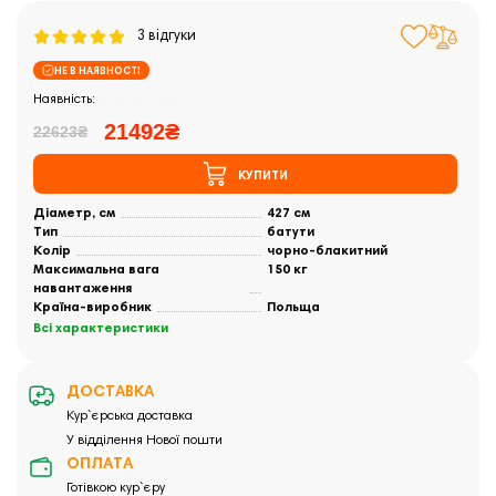
3 відгуки
НЕ В НАЯВНОСТІ
Закінчились
21492₴
22623₴
КУПИТИ
Діаметр, см
427 см
Тип
батути
Колір
чорно-блакитний
Максимальна вага
150 кг
навантаження
Країна-виробник
Польща
Всі характеристики
ДОСТАВКА
Кур`єрська доставка
У відділення Нової пошти
ОПЛАТА
Готівкою кур`єру