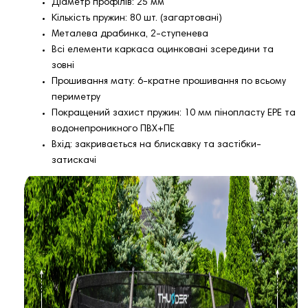
Діаметр профілів: 25 мм
Кількість пружин: 80 шт. (загартовані)
Металева драбинка, 2-ступенева
Всі елементи каркаса оцинковані зсередини та
зовні
Прошивання мату: 6-кратне прошивання по всьому
периметру
Покращений захист пружин: 10 мм пінопласту EPE та
водонепроникного ПВХ+ПЕ
Вхід: закривається на блискавку та застібки-
затискачі