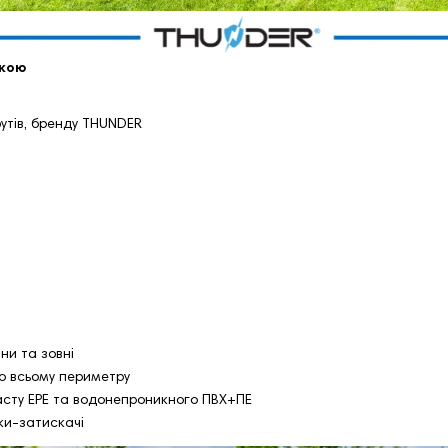
ткою
утів, бренду THUNDER
ни та зовні
о всьому периметру
асту EPE та водонепроникного ПВХ+ПЕ
бки-затискачі