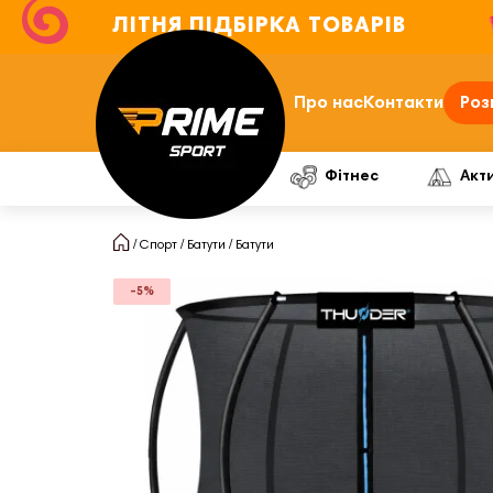
ЛІТНЯ ПІДБІРКА ТОВАРІВ
Про нас
Контакти
Роз
Фітнес
Акт
Спорт
Батути
Батути
-5%