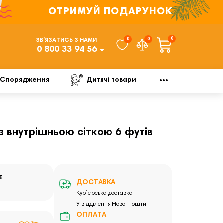
ОТРИМУЙ ПОДАРУНОК
0
0
0
ЗВ’ЯЗАТИСЬ З НАМИ
0 800 33 94 56
Спорядження
Дитячі товари
з внутрішньою сіткою 6 футів
E
ДОСТАВКА
Кур`єрська доставка
У відділення Нової пошти
ОПЛАТА