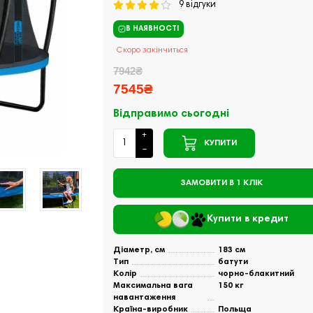
9 відгуки
В НАЯВНОСТІ
Скоро закінчиться
7942₴
7545₴
Відправимо сьогодні
КУПИТИ
ЗАМОВИТИ В 1 КЛІК
Купити в кредит
Діаметр, см
183 см
Тип
батути
Колір
чорно-блакитний
Максимальна вага
150 кг
навантаження
Країна-виробник
Польща