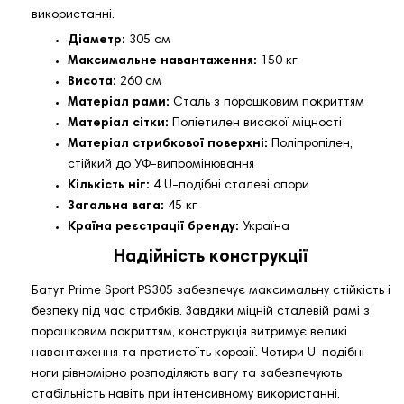
використанні.
Діаметр:
305 см
Максимальне навантаження:
150 кг
Висота:
260 см
Матеріал рами:
Сталь з порошковим покриттям
Матеріал сітки:
Поліетилен високої міцності
Матеріал стрибкової поверхні:
Поліпропілен,
стійкий до УФ-випромінювання
Кількість ніг:
4 U-подібні сталеві опори
Загальна вага:
45 кг
Країна реєстрації бренду:
Україна
Надійність конструкції
Батут Prime Sport PS305 забезпечує максимальну стійкість і
безпеку під час стрибків. Завдяки міцній сталевій рамі з
порошковим покриттям, конструкція витримує великі
навантаження та протистоїть корозії. Чотири U-подібні
ноги рівномірно розподіляють вагу та забезпечують
стабільність навіть при інтенсивному використанні.