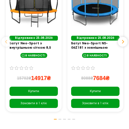
Відправимо 25.08.2026
Відправимо 25.08.2026
Батут Neo-Sport з
Батут Neo-Sport NS-
внутрішньою сіткою 8,5
06Z181 з зовнішньою
футів 252 см чорно-
сіткою 6 футів 183 см
В НАЯВНОСТІ
В НАЯВНОСТІ
помаранчевий
блакитний
14917₴
7684₴
15702₴
8088₴
Купити
Купити
Замовити в 1 клік
Замовити в 1 клік