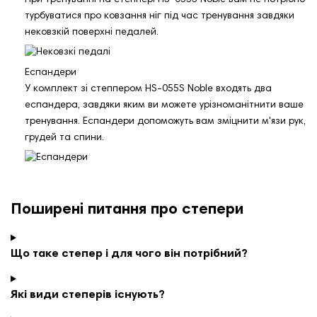
турбуватися про ковзання ніг під час тренування завдяки
нековзкій поверхні педалей.
Еспандери
У комплект зі степпером HS-055S Noble входять два
еспандера, завдяки яким ви можете урізноманітнити ваше
тренування. Еспандери допоможуть вам зміцнити м'язи рук,
грудей та спини.
Поширені питання про степери
Що таке степер і для чого він потрібний?
Які види степерів існують?