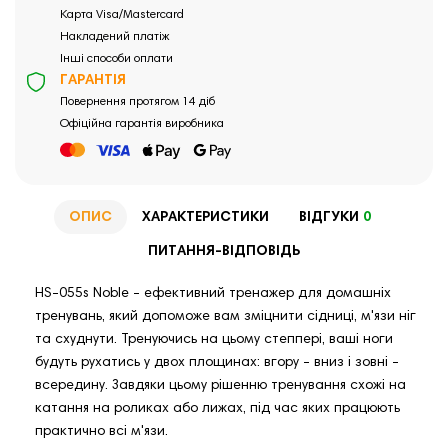
Карта Visa/Mastercard
Накладений платіж
Інші способи оплати
ГАРАНТІЯ
Повернення протягом 14 діб
Офіційна гарантія виробника
ОПИС
ХАРАКТЕРИСТИКИ
ВІДГУКИ
0
ПИТАННЯ-ВІДПОВІДЬ
HS-055s Noble - ефективний тренажер для домашніх
тренувань, який допоможе вам зміцнити сідниці, м'язи ніг
та схуднути. Тренуючись на цьому степпері, ваші ноги
будуть рухатись у двох площинах: вгору - вниз і зовні -
всередину. Завдяки цьому рішенню тренування схожі на
катання на роликах або лижах, під час яких працюють
практично всі м'язи.