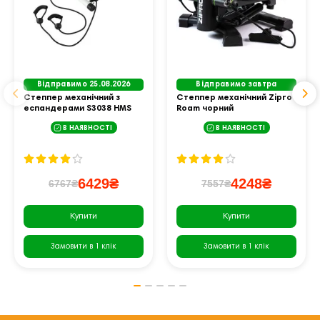
Відправимо 25.08.2026
Відправимо завтра
Степпер механічний з
Степпер механічний Zipro
еспандерами S3038 HMS
Roam чорний
чорно-білий
В НАЯВНОСТІ
В НАЯВНОСТІ
6429₴
4248₴
6767₴
7557₴
Купити
Купити
Замовити в 1 клік
Замовити в 1 клік