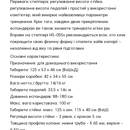
Переваги степпера: регулювання висоти стійки,
регулювання висоти педалей і простий у використанні
комп'ютер, який вимірює найважливіші параметри
тренування. Крім того, завдяки двом прикріпленим
еспандерам ви також зможете тренувати м'язи рук.
Вправи на степпері HS-055s рекомендуються всім, хто хоче
покращити свою фізичну форму і спалити зайві калорії -
незалежно від віку та рівня підготовки.
Основні характеристики:
Призначення: для домашнього використання
Габарити: 125 х 53 х 46 см (ВхШхД)
Розміри коробки: 42 x 34 x 55 см
Вага нетто / брутто: 14/16 кг
Габарити педалей: 33,5 х 14с м
Довжина еспандерів: 88-180 см
Макс. вага користувача: 100 кг
Габарити стійки: макс. 125 х мін. 115 х 40 см (ВхШ)
Регуляція висоти стійки - 3 рівня, с кроком 5 см
Товщина профілю колони: нижня труба - fi 65 мм, верхня -