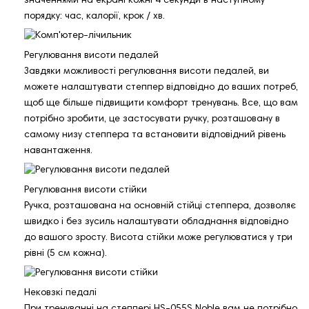
значеннями на екрані кожні 4 секунди в наступному
порядку: час, калорії, крок / хв.
Регулювання висоти педалей
Завдяки можливості регулювання висоти педалей, ви
можете налаштувати степпер відповідно до ваших потреб,
щоб ще більше підвищити комфорт тренувань. Все, що вам
потрібно зробити, це застосувати ручку, розташовану в
самому низу степпера та встановити відповідний рівень
навантаження.
Регулювання висоти стійки
Ручка, розташована на основній стійці степпера, дозволяє
швидко і без зусиль налаштувати обладнання відповідно
до вашого зросту. Висота стійки може регулюватися у три
рівні (5 см кожна).
Нековзкі педалі
При тренуванні на степпері HS-055S Noble вам не потрібно