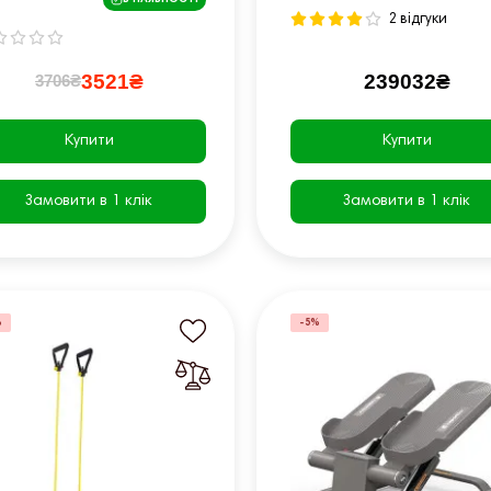
2 відгуки
3521₴
239032₴
3706₴
Купити
Купити
Замовити в 1 клік
Замовити в 1 клік
%
-5%