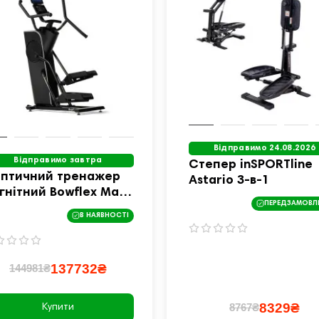
Відправимо 24.08.2026
Відправимо завтра
Степер inSPORTline
іптичний тренажер
Astario 3-в-1
гнітний Bowflex Max
ПЕРЕДЗАМОВЛ
ainer SEi чорний
В НАЯВНОСТІ
137732₴
144981₴
8329₴
8767₴
Купити