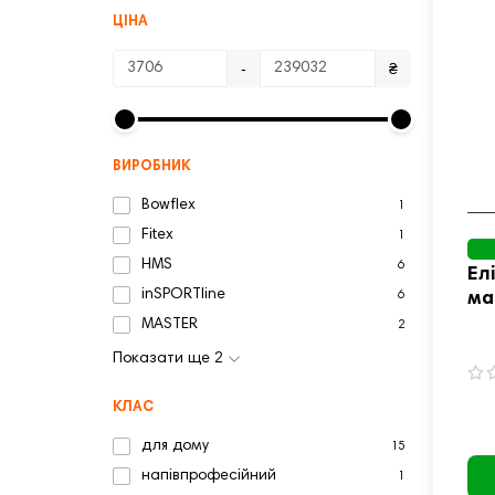
ЦІНА
-
₴
ВИРОБНИК
Bowflex
1
Fitex
1
HMS
6
Ел
inSPORTline
ма
6
Tr
MASTER
2
Показати ще 2
КЛАС
для дому
15
напівпрофесійний
1