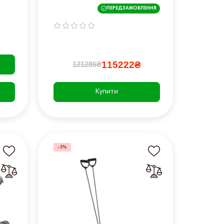
ПЕРЕДЗАМОВЛЕННЯ
115222₴
121286₴
Купити
-5%