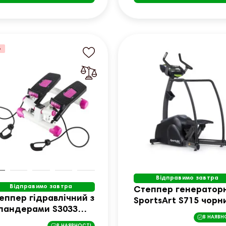
%
Відправимо завтра
Відправимо завтра
Степпер генератор
еппер гідравлічний з
SportsArt S715 чорн
пандерами S3033
В НАЯВН
S біло-рожевий
В НАЯВНОСТІ