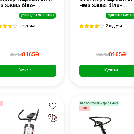
S S3085 біло-
HMS S3085 біло-
лений
рожевий
ПЕРЕДЗАМОВЛЕННЯ
ПЕРЕДЗАМОВЛ
3 відгуки
2 відгуки
8165₴
8165₴
8594₴
8594₴
Купити
Купити
%
БЕЗКОШТОВНА ДОСТАВКА
-5%