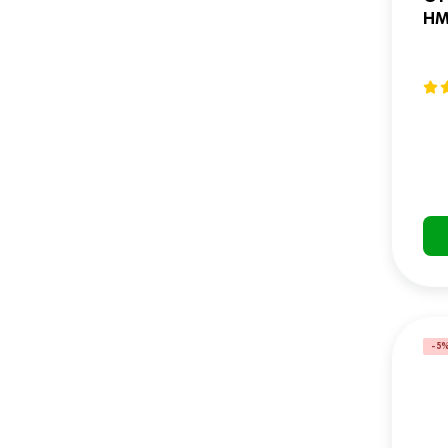
HM
зе
-5