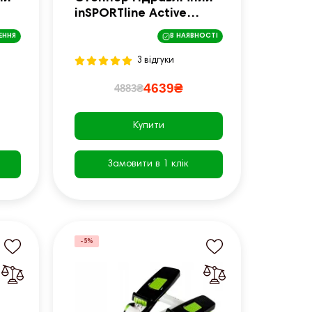
inSPORTline Active
сірий
ЕННЯ
В НАЯВНОСТІ
3 відгуки
4639₴
4883₴
Купити
Замовити в 1 клік
-5%