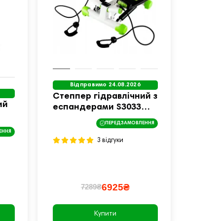
Відправимо 24.08.2026
Степпер гідравлічний з
ий
еспандерами S3033
HMS біло-зелений
ПЕРЕДЗАМОВЛЕННЯ
ЕННЯ
3 відгуки
6925₴
7289₴
Купити