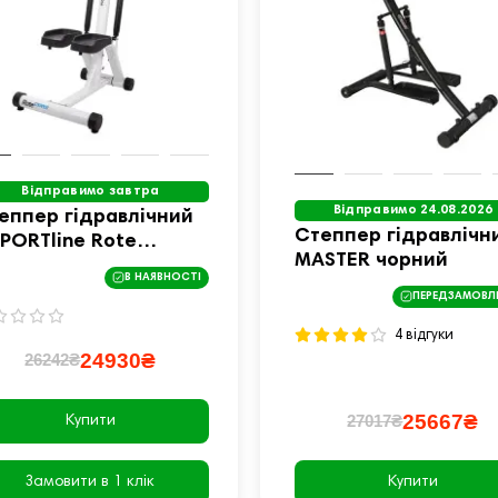
Відправимо завтра
Відправимо 24.08.2026
еппер гідравлічний
Степпер гідравлічн
SPORTline Rote
MASTER чорний
рно-білий
В НАЯВНОСТІ
ПЕРЕДЗАМОВЛ
4 відгуки
24930₴
26242₴
25667₴
27017₴
Купити
Замовити в 1 клік
Купити