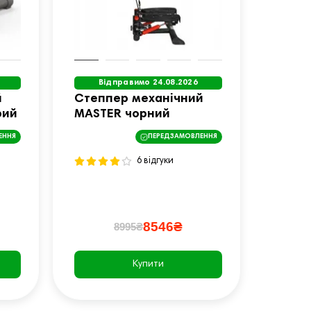
Відправимо 24.08.2026
й
Степпер механічний
рий
MASTER чорний
ЕННЯ
ПЕРЕДЗАМОВЛЕННЯ
6 відгуки
8546₴
8995₴
Купити