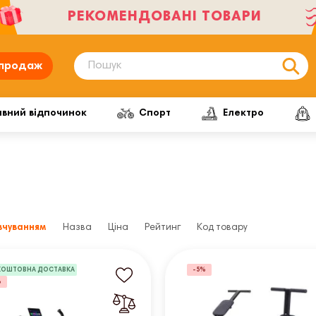
РЕКОМЕНДОВАНІ ТОВАРИ
продаж
ивний відпочинок
Спорт
Електро
вчуванням
Назва
Ціна
Рейтинг
Код товару
КОШТОВНА ДОСТАВКА
-5%
%