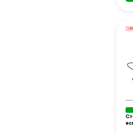
-5
Ст
ес
HM