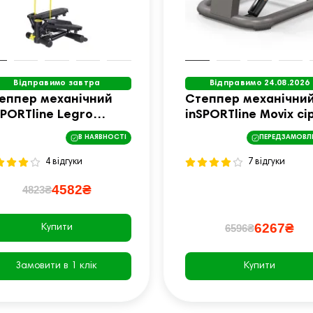
Відправимо завтра
Відправимо 24.08.2026
еппер механічний
Степпер механічни
SPORTline Legro
inSPORTline Movix сі
рно-жовтий
В НАЯВНОСТІ
ПЕРЕДЗАМОВЛ
4 відгуки
7 відгуки
4582₴
4823₴
6267₴
6596₴
Купити
Замовити в 1 клік
Купити