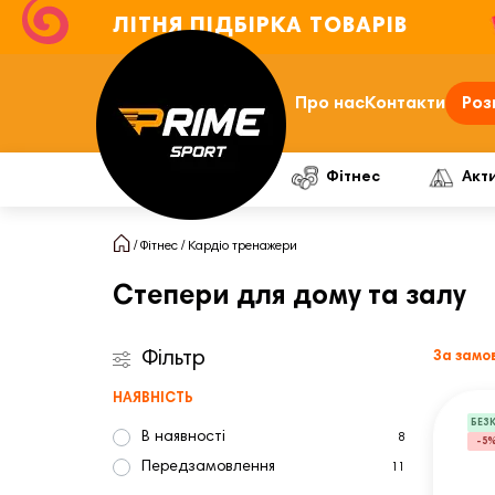
ЛІТНЯ ПІДБІРКА ТОВАРІВ
Про нас
Контакти
Роз
Фітнес
Акт
Фітнес
Кардіо тренажери
Степери для дому та залу
Фільтр
За замо
НАЯВНІСТЬ
БЕЗ
В наявності
8
-5
Передзамовлення
11