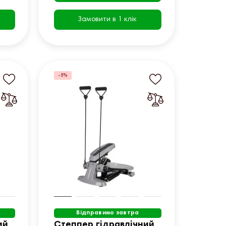
Замовити в 1 клік
-5%
Відправимо завтра
ий
Степпер гідравлічний