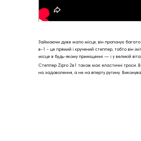
Займаючи дуже мало місця, він пропонує багато 
в-1 - це прямий і кручений степпер, тобто він і
місце в будь-якому приміщенні — і у великій вітал
Степпер Zipro 2в1 також має еластичні троси. 
на задоволення, а не на вперту рутину. Викону