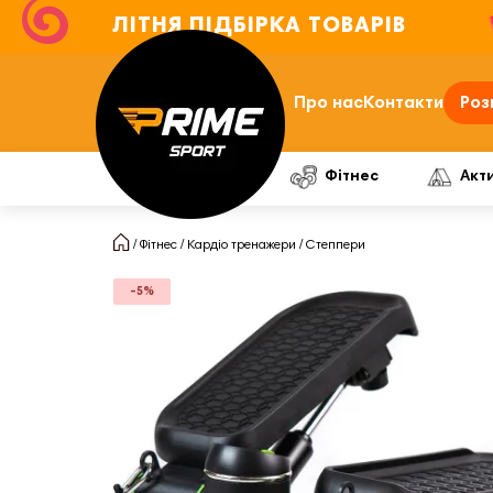
ЛІТНЯ ПІДБІРКА ТОВАРІВ
Про нас
Контакти
Роз
Фітнес
Акт
Фітнес
Кардіо тренажери
Степпери
-5%