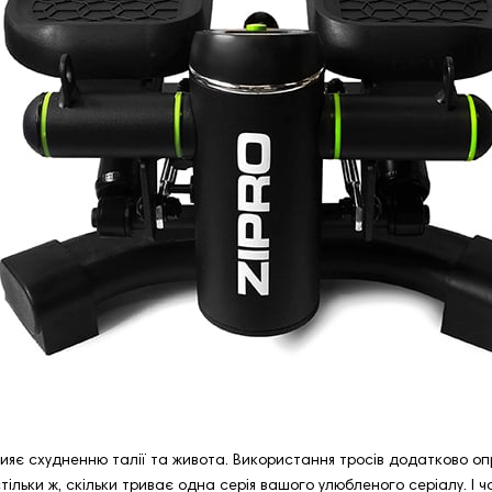
рияє схудненню талії та живота. Використання тросів додатково оп
ільки ж, скільки триває одна серія вашого улюбленого серіалу. І ч