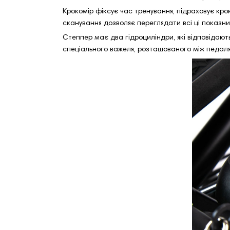
Крокомір фіксує час тренування, підраховує кроки
сканування дозволяє переглядати всі ці показни
Степпер має два гідроциліндри, які відповідаю
спеціального важеля, розташованого між педал