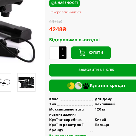
В НАЯВНОСТІ
Скоро закінчиться
4471₴
4248₴
Відправимо сьогодні
КУПИТИ
ЗАМОВИТИ В 1 КЛІК
Купити в кредит
Клас
для дому
Тип
механічний
Максимальна вага
120 кг
навантаження
Країна-виробник
Китай
Країна реєстрації
Польща
бренду