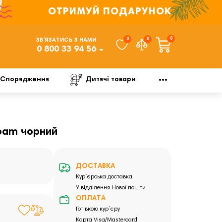
ОТРИМУЙ ПОДАРУНОК
0
0
0
ЗВ’ЯЗАТИСЬ З НАМИ
0 800 33 94 56
Спорядження
Дитячі товари
Roam чорний
ДОСТАВКА
Кур`єрська доставка
У відділення Нової пошти
ОПЛАТА
Готівкою кур`єру
Карта Visa/Mastercard