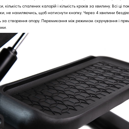
, кількість спалених калорій і кількість кроків за хвилину. Всі ці 
ки, не нахиляючись, щоб натиснути кнопку. Через 4 хвилини безді
ть за створення опору. Перемикання між режимом скручування і п
ями.