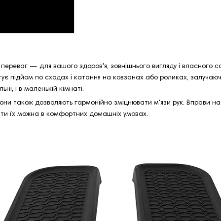
переваг — для вашого здоров'я, зовнішнього вигляду і власного с
мітує підйом по сходах і катання на ковзанах або роликах, залучаюч
ьні, і в маленькій кімнаті.
Вони також дозволяють гармонійно зміцнювати м'язи рук. Вправи н
вати їх можна в комфортних домашніх умовах.