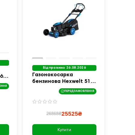
Відправимо 26.08.2026
Газонокосарка
46
бензинова Hexwelt 51
ом
ЕННЯ
см 3,8 кВт з приводом
ПЕРЕДЗАМОВЛЕННЯ
25525₴
26868₴
Купити