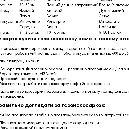
омність
30–60 хв
Повний день (з заправками)
Повна (з автом
 шуму
Низький
Високий
Дуже низький
Легка
Важка
Легка
говування
Мінімальне
Регулярне
Мінімальне
Середня
Вища
Найвища
ьно для
3–12 соток
10+ соток
5–50+ соток
 варто купити газонокосарку саме в нашому інт
понуємо тільки перевірену техніку з гарантією. У каталозі представле
сучасні роботи Anthbot, які здатні обслуговувати ділянки від 600 до 36
ги співпраці з нами:
Конкурентна ціна газонокосарки — регулярно проводимо акції та зн
Зручна доставка по всій Україні
Професійні консультації менеджерів
Можливість придбати газонокосарку з офіційною гарантією
аєте ви газонокосарки недорого для дачі, чи потужну техніку для вели
т і завдання.
равильно доглядати за газонокосаркою
ехніка працювала стабільно протягом багатьох сезонів, дотримуйтес
Після кожного використання очищайте деку від трави
Регулярно змащуйте рухомі частини