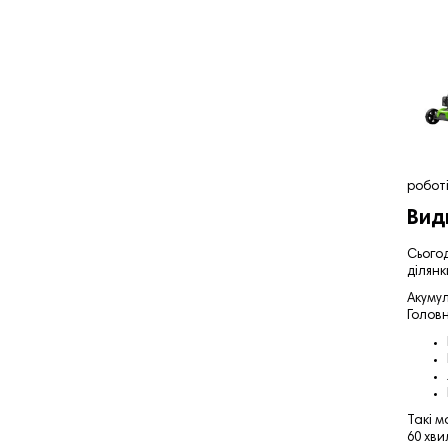
робот
Вид
Сьогод
ділянк
Акуму
Головн
Такі м
60 хв