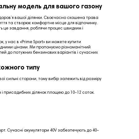
альну модель для вашого газону
доров’я вашої ділянки. Своєчасно скошена трава
риття та створює комфортне місце для відпочинку.
ь це завдання, роблячи процес швидким і
, у нас в «
Prime Sport
» ви можете купити
гідними цінами. Ми пропонуємо різноманітний
ей до потужних бензинових варіантів і сучасних
кожного типу
ої сильні сторони, тому вибір залежить від розміру
 і присадибних ділянок площею до 10–12 соток.
мфорт. Сучасні акумулятори 40V забезпечують до 40–