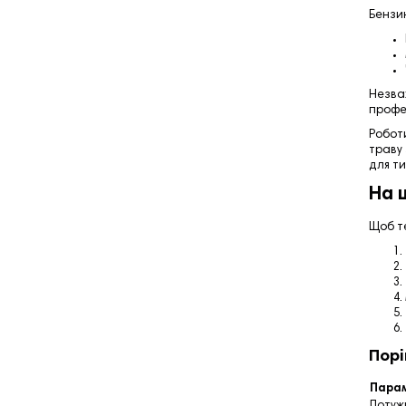
Бензи
Незва
профе
Робот
траву 
для ти
На 
Щоб те
Порі
Пара
Потуж