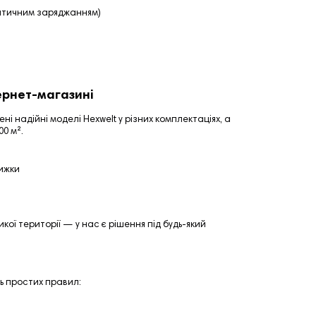
атичним заряджанням)
ернет-магазині
ні надійні моделі Hexwelt у різних комплектаціях, а
00 м².
ижки
кої території — у нас є рішення під будь-який
ь простих правил: