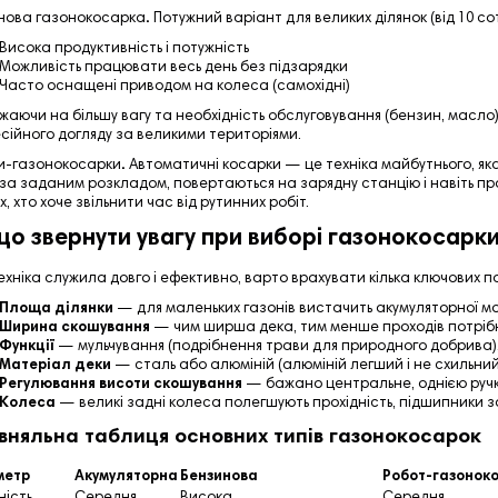
нова газонокосарка
.
Потужний варіант для великих ділянок (від 10 со
Висока продуктивність і потужність
Можливість працювати весь день без підзарядки
Часто оснащені приводом на колеса (самохідні)
жаючи на більшу вагу та необхідність обслуговування (бензин, масло
сійного догляду за великими територіями.
и-газонокосарки
.
Автоматичні косарки — це техніка майбутнього, як
за заданим розкладом, повертаються на зарядну станцію і навіть пра
х, хто хоче звільнити час від рутинних робіт.
що звернути увагу при виборі газонокосарк
хніка служила довго і ефективно, варто врахувати кілька ключових п
Площа ділянки
— для маленьких газонів вистачить акумуляторної мо
Ширина скошування
— чим ширша дека, тим менше проходів потріб
Функції
— мульчування (подрібнення трави для природного добрива), 
Матеріал деки
— сталь або алюміній (алюміній легший і не схильний 
Регулювання висоти скошування
— бажано центральне, однією руч
Колеса
— великі задні колеса полегшують прохідність, підшипники з
вняльна таблиця основних типів газонокосарок
метр
Акумуляторна
Бензинова
Робот-газонок
ність
Середня
Висока
Середня