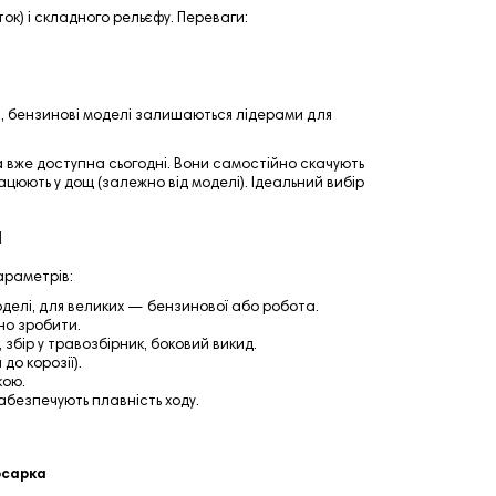
ток) і складного рельєфу. Переваги:
), бензинові моделі залишаються лідерами для
а вже доступна сьогодні. Вони самостійно скачують
цюють у дощ (залежно від моделі). Ідеальний вибір
и
араметрів:
делі, для великих — бензинової або робота.
но зробити.
збір у травозбірник, боковий викид.
до корозії).
кою.
абезпечують плавність ходу.
осарка