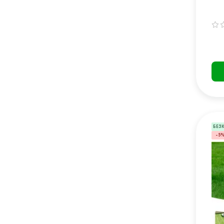
см
БЕЗ
-5