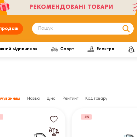
РЕКОМЕНДОВАНІ ТОВАРИ
продаж
ивний відпочинок
Спорт
Електро
вчуванням
Назва
Ціна
Рейтинг
Код товару
%
-5%