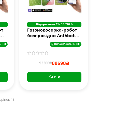
Відправимо 26.08.2026
от
Газонокосарка-робот
безпровідна Anthbot
Genie 3000 (3,600 m²)
ЕННЯ
ПЕРЕДЗАМОВЛЕННЯ
88698₴
93366₴
Купити
рінок: 1)