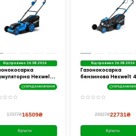
Відправимо 26.08.2026
Відправимо 26.08.2026
зонокосарка
Газонокосарка
умуляторна Hexwelt
бензинова Hexwelt 
 см 40V 8Ah
см 2,6 кВт з привод
ПЕРЕДЗАМОВЛЕННЯ
ПЕРЕДЗАМОВЛ
16509₴
22731₴
17377₴
23927₴
Купити
Купити