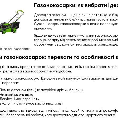
Газонокосарки: як вибрати іде
Догляд за газоном — це не лише естетика, а й з
допомагає уникнути бур’янів, сприяє густоті пок
Сучасні садові газонокосарки значно полегшуют
приємним.
Якщо ви шукаєте інтернет-магазин газонокосарок
газонокосарку від перевірених виробників за ви
асортимент: від компактних акумуляторних модел
ів-газонокосарок.
и газонокосарок: переваги та особливості 
ні на ринку представлено кілька основних типів техніки. Кожен має св
и, рельєфу та ваших особистих уподобань.
ляторна газонокосарка.
Це один з найпопулярніших варіантів для дач
і переваги:
Повна автономність (не потрібен дріт чи бензин)
Низький рівень шуму
Легкість і маневреність
Екологічність (немає вихлопних газів)
оделі ідеально підходять для жінок, літніх людей та тих, хто цінує ко
илин безперервної роботи, чого достатньо для стандартного газону.