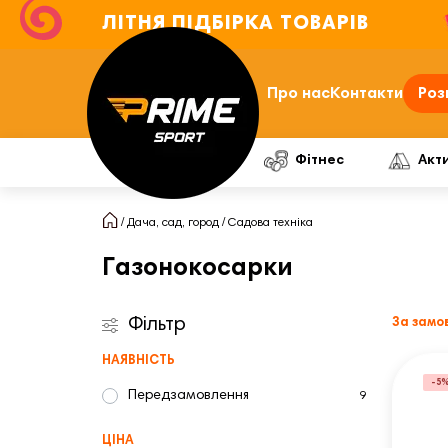
ЛІТНЯ ПІДБІРКА ТОВАРІВ
Про нас
Контакти
Роз
Фітнес
Акт
Дача, сад, город
Садова техніка
Газонокосарки
Фільтр
За замо
НАЯВНІСТЬ
-5
Передзамовлення
9
ЦІНА