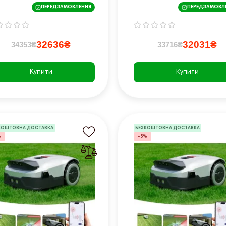
 4,4 кВт з приводом
m²)
ПЕРЕДЗАМОВЛЕННЯ
ПЕРЕДЗАМОВЛ
32636₴
32031₴
34353₴
33716₴
Купити
Купити
КОШТОВНА ДОСТАВКА
БЕЗКОШТОВНА ДОСТАВКА
%
-5%