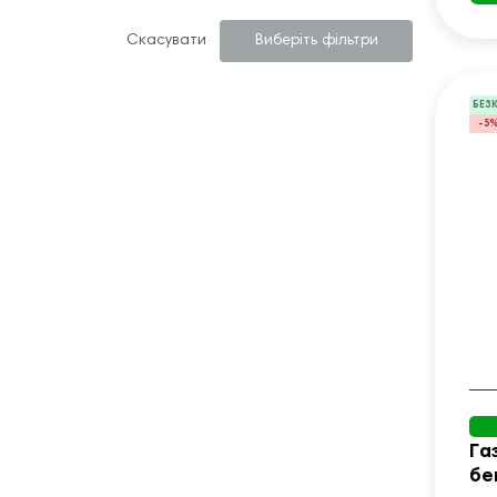
Скасувати
Виберіть фільтри
БЕЗ
-5
Га
бе