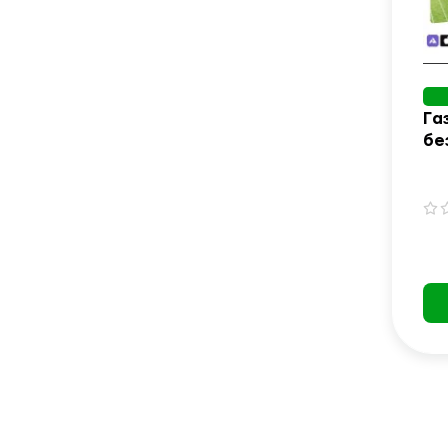
Га
бе
Ge