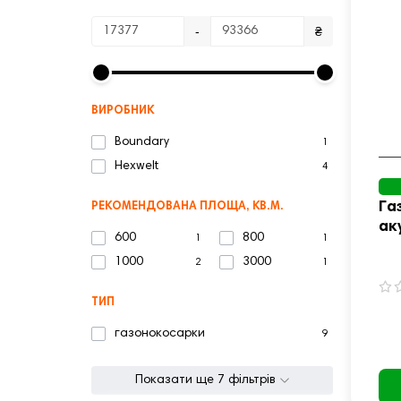
-
₴
ВИРОБНИК
Boundary
1
Hexwelt
4
Га
РЕКОМЕНДОВАНА ПЛОЩА, КВ.М.
ак
600
800
1
1
40
1000
3000
2
1
ТИП
газонокосарки
9
Показати ще 7 фільтрів