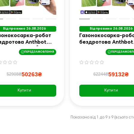
Відправимо 26.08.2026
Відправимо 26.08.2026
зонокосарка-робот
Газонокосарка-роб
здротова Anthbot
бездротова Anthbot
nie 600 (900 м²)
Genie 800 (1,500 m2)
ПЕРЕДЗАМОВЛЕННЯ
ПЕРЕДЗАМОВЛ
50263₴
59132₴
52908₴
62244₴
Купити
Купити
Показано від 1 до 9 з 9 (всього сто