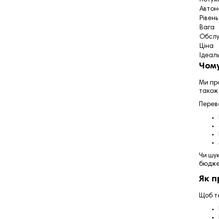
Автон
Рівень
Вага
Обслу
Ціна
Ідеал
Чому
Ми про
також 
Перева
Чи шук
бюдже
Як п
Щоб т