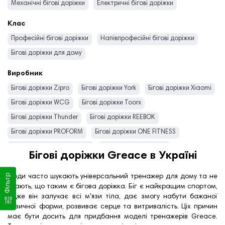
Механічні бігові доріжки
Електричні бігові доріжки
Клас
Професійні бігові доріжки
Напівпрофесійні бігові доріжки
Бігові доріжки для дому
Виробник
Бігові доріжки Zipro
Бігові доріжки York
Бігові доріжки Xiaomi
Бігові доріжки WCG
Бігові доріжки Toorx
Бігові доріжки Thunder
Бігові доріжки REEBOK
Бігові доріжки PROFORM
Бігові доріжки ONE FITNESS
Бігові доріжки NordicTrack
Бігові доріжки NOHRD
Бігові доріжки Greace в Україні
Бігові доріжки MASTER
Бігові доріжки Kettler
Фільтр
Бігові доріжки Jkexer
Бігові доріжки inSPORTline
Люди часто шукають універсальний тренажер для дому та не
знають, що таким є бігова доріжка. Біг є найкращим спортом,
Бігові доріжки Horizon
Бігові доріжки Hop-Sport
адже він залучає всі м'язи тіла, дає змогу набути бажаної
Бігові доріжки HMS
Бігові доріжки GYMTEK
фізичної форми, розвиває серце та витривалість. Ціх причин
має бути досить для придбання моделі тренажерів Greace.
Бігові доріжки Everfit
Бігові доріжки DelSport