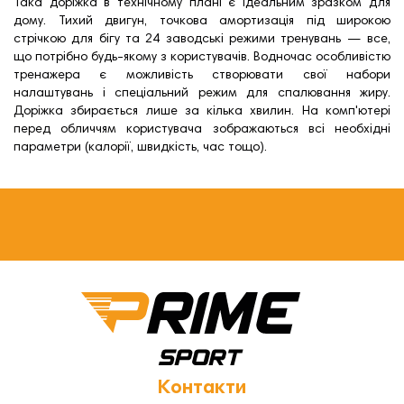
Така доріжка в технічному плані є ідеальним зразком для
Бігові доріжки Bowflex
Бігові доріжки Body Sculpture
дому. Тихий двигун, точкова амортизація під широкою
стрічкою для бігу та 24 заводські режими тренувань — все,
Бігові доріжки BH Fitness
що потрібно будь-якому з користувачів. Водночас особливістю
тренажера є можливість створювати свої набори
налаштувань і спеціальний режим для спалювання жиру.
Доріжка збирається лише за кілька хвилин. На комп'ютері
перед обличчям користувача зображаються всі необхідні
параметри (калорії, швидкість, час тощо).
Контакти