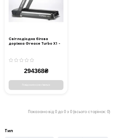
Світлодіодна бігова
доріжка Greace Turbo X1 -
Gymost
294368₴
Повідомити коли з'явиться
Показано від 0 до 0 з 0 (всього сторінок: 0)
Тип