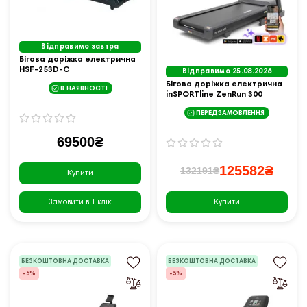
Відправимо завтра
Бігова доріжка електрична
HSF‑253D‑C
Відправимо 25.08.2026
Бігова доріжка електрична
В НАЯВНОСТІ
inSPORTline ZenRun 300
ПЕРЕДЗАМОВЛЕННЯ
69500₴
125582₴
132191₴
Купити
Купити
Замовити в 1 клік
БЕЗКОШТОВНА ДОСТАВКА
БЕЗКОШТОВНА ДОСТАВКА
-5%
-5%