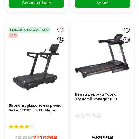
Купити
Замовити в 1 клік
БЕЗКОШТОВНА ДОСТАВКА
-5%
Бігова доріжка Toorx
Treadmill Voyager Plus
(VOYAGER-PLUS)
Бігова доріжка електрична
3в1 inSPORTline Galdigar
271026₴
58999₴
285290₴