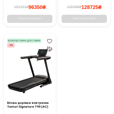
96350₴
128725₴
101421₴
135499₴
Повідомити коли з'явиться
Повідомити коли з'явиться
БЕЗКОШТОВНА ДОСТАВКА
-5%
Бігова доріжка елетрична
Tunturi Signature T90 (AC)