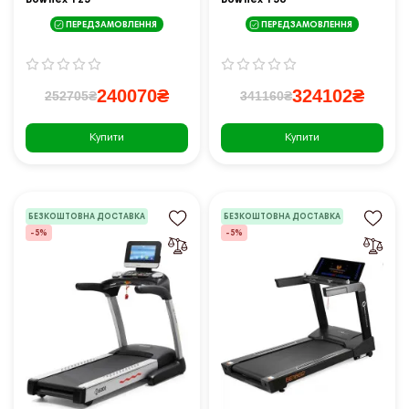
Bowflex T25
Bowflex T56
ПЕРЕДЗАМОВЛЕННЯ
ПЕРЕДЗАМОВЛЕННЯ
240070₴
324102₴
252705₴
341160₴
Купити
Купити
БЕЗКОШТОВНА ДОСТАВКА
БЕЗКОШТОВНА ДОСТАВКА
-5%
-5%