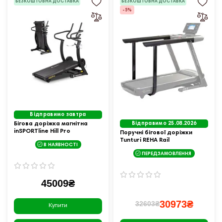
БЕЗКОШТОВНА ДОСТАВКА
БЕЗКОШТОВНА ДОСТАВКА
-5%
Відправимо завтра
Бігова доріжка магнітна
Відправимо 25.08.2026
inSPORTline Hill Pro
Поручні бігової доріжки
Tunturi REHA Rail
В НАЯВНОСТІ
ПЕРЕДЗАМОВЛЕННЯ
45009₴
30973₴
32603₴
Купити