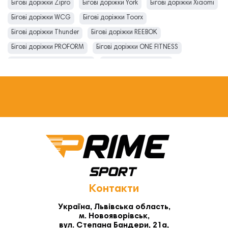
Бігові доріжки Zipro
Бігові доріжки York
Бігові доріжки Xiaomi
Бігові доріжки WCG
Бігові доріжки Toorx
Бігові доріжки Thunder
Бігові доріжки REEBOK
Бігові доріжки PROFORM
Бігові доріжки ONE FITNESS
Бігові доріжки NordicTrack
Бігові доріжки NOHRD
Бігові доріжки MASTER
Бігові доріжки Kettler
Бігові доріжки Jkexer
Бігові доріжки inSPORTline
Бігові доріжки Horizon
Бігові доріжки Hop-Sport
Бігові доріжки HMS
Бігові доріжки GYMTEK
Бігові доріжки Everfit
Бігові доріжки DelSport
Бігові доріжки Bowflex
Бігові доріжки Body Sculpture
Бігові доріжки BH Fitness
Контакти
Україна, Львівська область,
м. Новояворівськ,
вул. Степана Бандери, 21а,