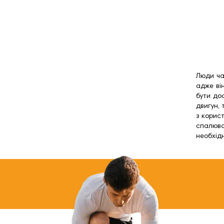
Люди ча
адже ві
бути до
двигун,
з корис
спалюва
необхідн