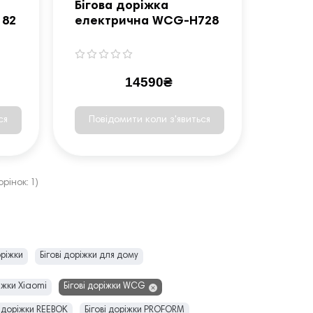
Бігова доріжка
182
електрична WCG-H728
14590₴
ся
Повідомити коли з'явиться
рінок: 1)
оріжки
Бігові доріжки для дому
ріжки Xiaomi
Бігові доріжки WCG
і доріжки REEBOK
Бігові доріжки PROFORM