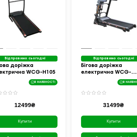
Відправимо сьогодні
Відправимо сьогодні
гова доріжка
Бігова доріжка
ектрична WCG-H105
електрична WCG-
H560М + Гантелі +
В НАЯВНОСТІ
В НАЯВН
Масажер
12499₴
31499₴
Купити
Купити