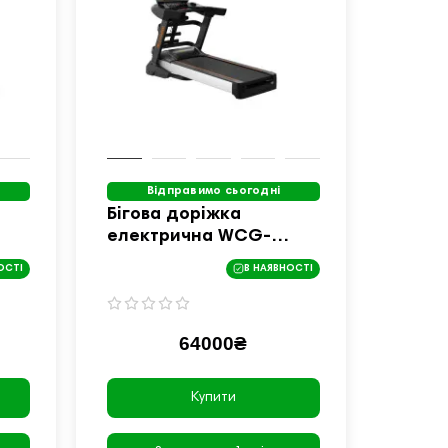
Відправимо сьогодні
Бігова доріжка
електрична WCG-
WCG-HS685M + Гантелі
ОСТІ
В НАЯВНОСТІ
+ Масажер
64000₴
Купити