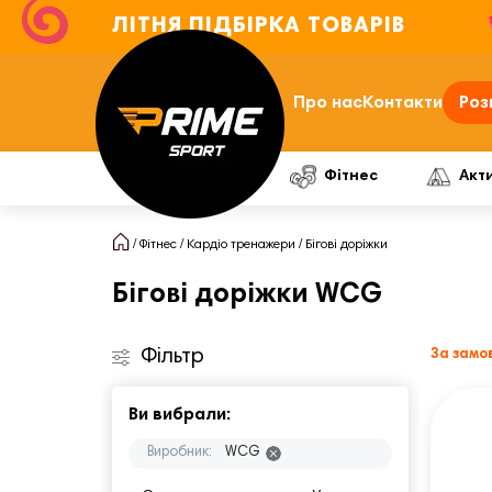
ЛІТНЯ ПІДБІРКА ТОВАРІВ
Про нас
Контакти
Роз
Фітнес
Акт
Фітнес
Кардіо тренажери
Бігові доріжки
Бігові доріжки WCG
Фільтр
За замо
Ви вибрали:
Виробник:
WCG