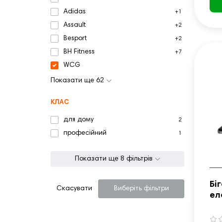
Adidas
+1
Assault
+2
Besport
+2
BH Fitness
+7
WCG
Показати ще 62
КЛАС
для дому
2
професійний
1
Показати ще 8 фільтрів
Бі
Скасувати
Виберіть фільтри
ел