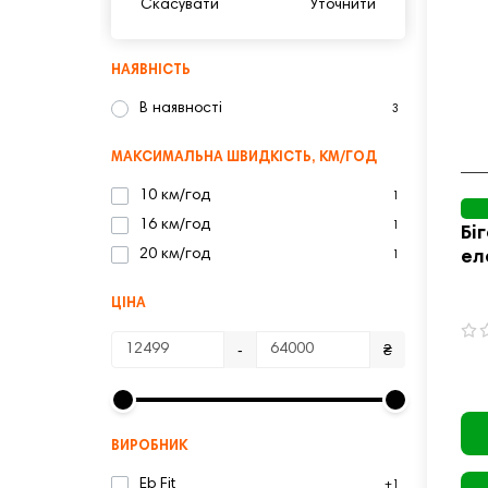
Скасувати
Уточнити
НАЯВНІСТЬ
В наявності
3
МАКСИМАЛЬНА ШВИДКІСТЬ, КМ/ГОД
10 км/год
1
16 км/год
1
Бі
20 км/год
ел
1
ЦІНА
-
₴
ВИРОБНИК
Eb Fit
+1