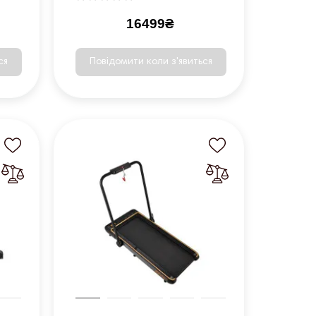
16499₴
ся
Повідомити коли з'явиться