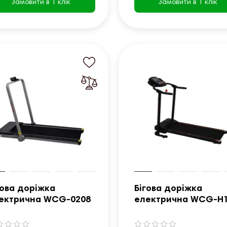
Замовити в 1 клік
Замовити в 1 клік
гова доріжка
Бігова доріжка
ектрична WCG-0208
електрична WCG-H