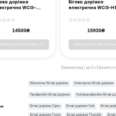
гова доріжка
Бігова доріжка
ектрична WCG-
електрична WCG-H
60M + Масажер
14500₴
15930₴
Повідомити коли з'явиться
Повідомити коли з'явить
Показано від 1 до 3 з 3 (всього сто
Механічні бігові доріжки
Електричні бігові доріжки
Професійні бігові доріжки
Напівпрофесійні бігові д
Бігові доріжки Zipro
Бігові доріжки York
Бігові до
ик
Бігові доріжки Toorx
Бігові доріжки Thunder
Бігов