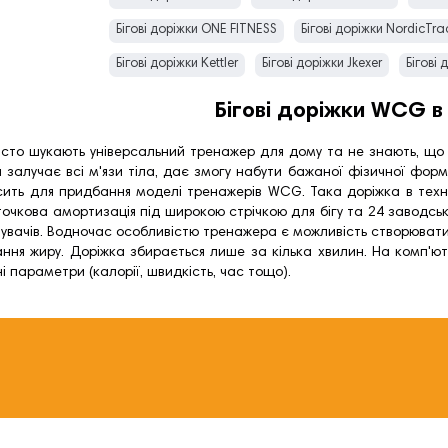
Бігові доріжки ONE FITNESS
Бігові доріжки NordicTra
Бігові доріжки Kettler
Бігові доріжки Jkexer
Бігові 
Бігові доріжки Hop-Sport
Бігові доріжки HMS
Біго
Бігові доріжки WCG в 
Бігові доріжки DelSport
Бігові доріжки Bowflex
Біг
сто шукають універсальний тренажер для дому та не знають, що 
н залучає всі м'язи тіла, дає змогу набути бажаної фізичної форм
сить для придбання моделі тренажерів WCG. Така доріжка в техн
 точкова амортизація під широкою стрічкою для бігу та 24 заводсь
тувачів. Водночас особливістю тренажера є можливість створюват
ння жиру. Доріжка збирається лише за кілька хвилин. На комп'ю
і параметри (калорії, швидкість, час тощо).