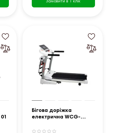
Замовити в 1 клік
Бігова доріжка
101
електрична WCG-
H128M з гантелями та
масажером