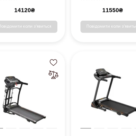
14120₴
11550₴
Повідомити коли з'явиться
Повідомити коли з'явить