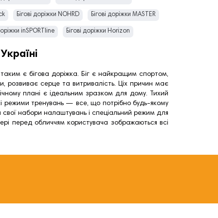
ck
Бігові доріжки NOHRD
Бігові доріжки MASTER
доріжки inSPORTline
Бігові доріжки Horizon
ві доріжки GYMTEK
Бігові доріжки Everfit
Україні
ові доріжки Body Sculpture
Бігові доріжки BH Fitness
таким є бігова доріжка. Біг є найкращим спортом,
и, розвиває серце та витривалість. Ціх причин має
ічному плані є ідеальним зразком для дому. Тихий
кі режими тренувань — все, що потрібно будь-якому
и свої набори налаштувань і спеціальний режим для
тері перед обличчям користувача зображаються всі