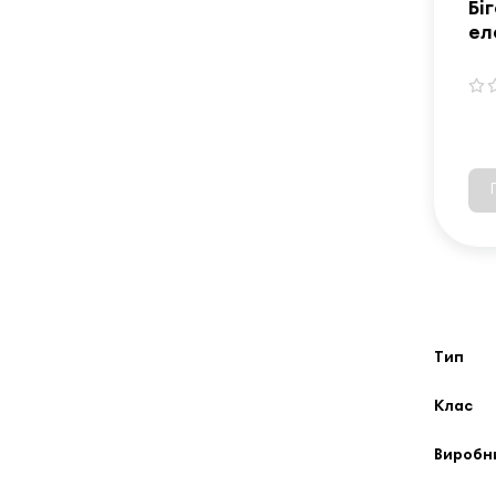
Бі
ел
H1
Тип
Клас
Виробн