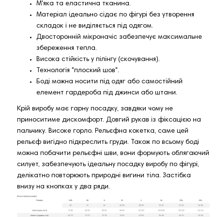
М'яка та еластична тканина.
Матеріал ідеально сідає по фігурі без утворення
складок і не виділяється під одягом.
Двосторонній мікроначіс забезпечує максимальне
збереження тепла.
Висока стійкість у пілінгу (скочування).
Технологія "плоский шов".
Боді можна носити під одяг або самостійний
елемент гардероба під джинси або штани.
Крій виробу має гарну посадку, завдяки чому не
приноситиме дискомфорт. Довгий рукав із фіксацією на
пальчику. Високе горло. Рельєфна кокетка, саме цей
рельєф вигідно підкреслить груди. Також по всьому боді
можна побачити рельєфні шви, вони формують облягаючий
силует, забезпечують ідеальну посадку виробу по фігурі,
делікатно повторюють природні вигини тіла. Застібка
внизу на кнопках у два ряди.