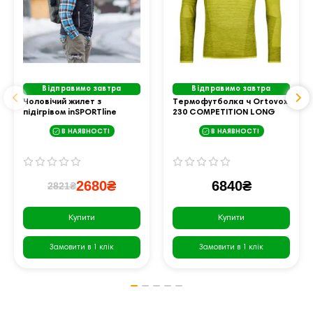
Відправимо завтра
Відправимо завтра
Чоловічий жилет з
Термофутболка ч Ortovox
підігрівом inSPORTline
230 COMPETITION LONG
WARMhim - чорний/XXL
SLEEVE M dirty daisy - M -
В НАЯВНОСТІ
В НАЯВНОСТІ
жовтий
2680₴
6840₴
2821₴
Купити
Купити
Замовити в 1 клік
Замовити в 1 клік