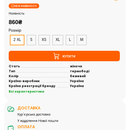
НЕ В НАЯВНОСТІ
Закінчились
860₴
Розмір
2 XL
S
XS
XL
L
M
КУПИТИ
Стать
жіноча
Тип
термободі
Колір
бежевий
Країна-виробник
Україна
Країна реєстрації бренду
Україна
Всі характеристики
ДОСТАВКА
Кур`єрська доставка
У відділення Нової пошти
ОПЛАТА