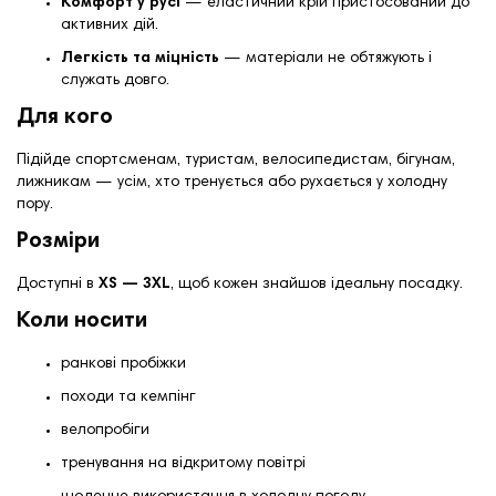
Комфорт у русі
— еластичний крій пристосований до
активних дій.
Легкість та міцність
— матеріали не обтяжують і
служать довго.
Для кого
Підійде спортсменам, туристам, велосипедистам, бігунам,
лижникам — усім, хто тренується або рухається у холодну
пору.
Розміри
Доступні в
XS — 3XL
, щоб кожен знайшов ідеальну посадку.
Коли носити
ранкові пробіжки
походи та кемпінг
велопробіги
тренування на відкритому повітрі