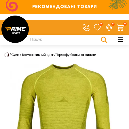
РЕКОМЕНДОВАНІ ТОВАРИ
0
0
0
Одяг
Термоактивний одяг
Термофутболки та жилети