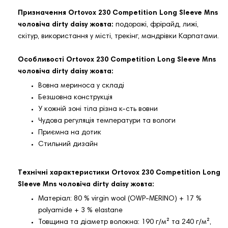
Призначення Ortovox 230 Competition Long Sleeve Mns
чоловіча dirty daisy жовта:
подорожі, фрірайд, лижі,
скітур, використання у місті, трекінг, мандрівки Карпатами.
Особливості Ortovox 230 Competition Long Sleeve Mns
чоловіча dirty daisy жовта:
Вовна мериноса у складі
Безшовна конструкція
У кожній зоні тіла різна к-сть вовни
Чудова регуляція температури та вологи
Приємна на дотик
Стильний дизайн
Технічні характеристики Ortovox 230 Competition Long
Sleeve Mns чоловіча dirty daisy жовта:
Матеріал: 80 % virgin wool (OWP-MERINO) + 17 %
polyamide + 3 % elastane
Товщина та діаметр волокна: 190 г/м² та 240 г/м²,