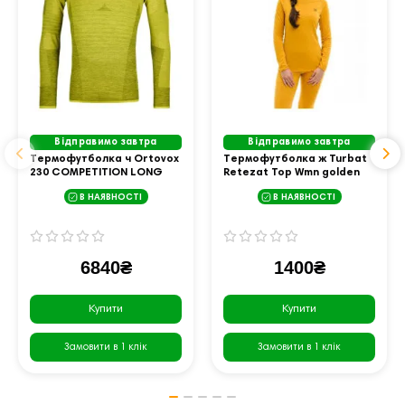
Відправимо завтра
Відправимо завтра
Термофутболка ч Ortovox
Термофутболка ж Turbat
230 COMPETITION LONG
Retezat Top Wmn golden
SLEEVE M dirty daisy - L -
yellow - XS - жовтий
В НАЯВНОСТІ
В НАЯВНОСТІ
жовтий
6840₴
1400₴
Купити
Купити
Замовити в 1 клік
Замовити в 1 клік