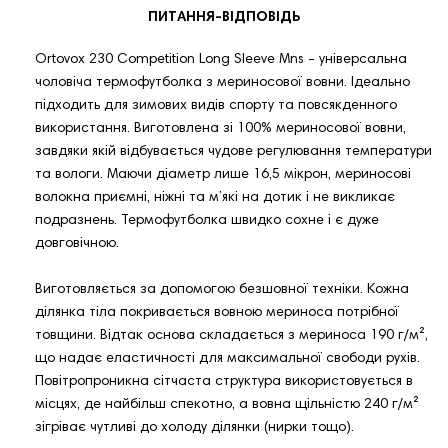
ПИТАННЯ-ВІДПОВІДЬ
Ortovox 230 Competition Long Sleeve Mns - універсальна
чоловіча термофутболка з мериносової вовни. Ідеально
підходить для зимових видів спорту та повсякденного
використання. Виготовлена зі 100% мериносової вовни,
завдяки якій відбувається чудове регулювання температури
та вологи. Маючи діаметр лише 16,5 мікрон, мериносові
волокна приємні, ніжні та м’які на дотик і не викликає
подразнень. Термофутболка швидко сохне і є дуже
довговічною.
Виготовляється за допомогою безшовної техніки. Кожна
ділянка тіла покривається вовною мериноса потрібної
товщини. Відтак основа складається з мериноса 190 г/м²,
що надає еластичності для максимальної свободи рухів.
Повітропроникна сітчаста структура використовується в
місцях, де найбільш спекотно, а вовна щільністю 240 г/м²
зігріває чутливі до холоду ділянки (нирки тощо).