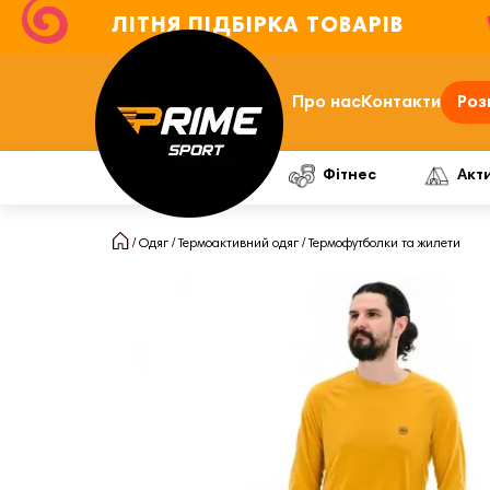
ЛІТНЯ ПІДБІРКА ТОВАРІВ
Про нас
Контакти
Роз
Фітнес
Акт
Одяг
Термоактивний одяг
Термофутболки та жилети