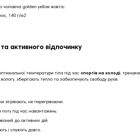
ns чоловіча golden yellow жовта
:
ос, 140 г/м2
та активного відпочинку
оптимальної температури тіла під час
спортів на холоді
, тренува
вологу, зберігають тепло та забезпечують свободу рухів.
 зігрівають, не перегріваючи.
поту під час навантажень.
ваний до активних дій.
ть і служать довго.