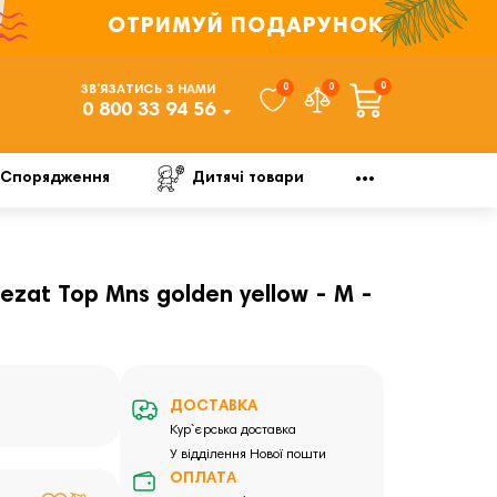
ОТРИМУЙ ПОДАРУНОК
0
0
0
ЗВ’ЯЗАТИСЬ З НАМИ
0 800 33 94 56
Спорядження
Дитячі товари
zat Top Mns golden yellow - M -
ДОСТАВКА
Кур`єрська доставка
У відділення Нової пошти
ОПЛАТА