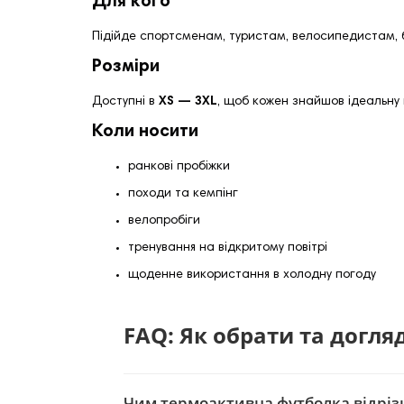
Для кого
Підійде спортсменам, туристам, велосипедистам, бі
Розміри
Доступні в
XS — 3XL
, щоб кожен знайшов ідеальну 
Коли носити
ранкові пробіжки
походи та кемпінг
велопробіги
тренування на відкритому повітрі
щоденне використання в холодну погоду
FAQ: Як обрати та догл
Чим термоактивна футболка відрізн