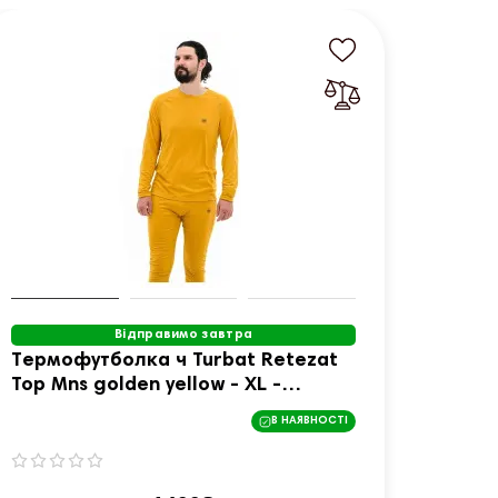
Відправимо завтра
Термофутболка ч Turbat Retezat
Термо
Top Mns golden yellow - XL -
Top M
жовтий
В НАЯВНОСТІ