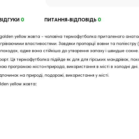
0
0
ВІДГУКИ
ПИТАННЯ-ВІДПОВІДЬ
golden yellow жовта - чоловіча термофутболка приталеного анатом
гріваючими властивостями. Завдяки пропорції вовни та поліестру (
 походах, адже вона стійкіша до утворення запаху і швидше сохне.
мфорт. Ця термофутболка підійде як для для гірських мандрівок, по
ою програмою місто+природа, використання в місті в холодні дні.
відпочинок на природі, подорожі, використання у місті.
lden yellow жовта
: