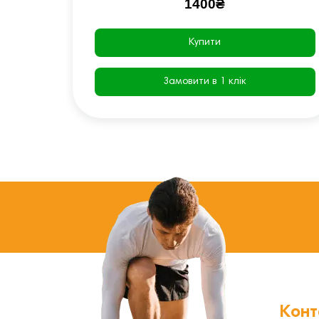
1400₴
Купити
Замовити в 1 клік
Конт