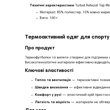
Технічні характеристики
Turbat Retezat Top M
Матеріал: 85% поліестер, 15% вовна мерин
Вага: 160 г
Термоактивний одяг для спорту 
Про продукт
Термофутболки та жилети створені для підтримки 
Високотехнологічні матеріали ефективно відводять 
Ключові властивості
Тепло та вентиляція
— термоактивні тканини
Швидке висихання
— ефективне відведення 
Комфорт у русі
— еластичний крій пристосо
Легкість та міцність
— матеріали не обтяжую