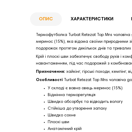
ОПИС
ХАРАКТЕРИСТИКИ
Термофутболка Turbat Retezat Top Mns чоловіча 
меринос (15%), яка відома своїми природними зі
подорожах протягом декількох днів та тривалих
Крій і плоскі шви забезпечує свободу рухів і ко
навантаженням, під час подорожей з комбінован
Призначення:
хайкінг, гірські походи, кемпінг, 
Особливості
Turbat Retezat Top Mns чоловіча go
У складі є вовна овець меринос (15%)
Відмінна терморегуляція
Швидко абсорбує та відводить вологу
Стійкіша до утворення запаху
Швидко сохне
Плоскі шви
Анатомічний крій