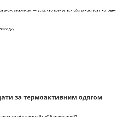
гунам, лижникам — усім, хто тренується або рухається у холодну 
посадку.
ядати за термоактивним одягом
яється від звичайної бавовняної?