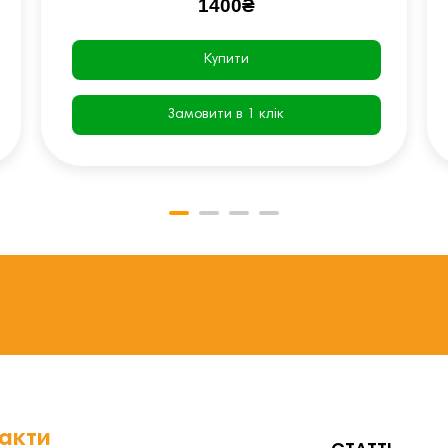
1400₴
Купити
Замовити в 1 клік
акти