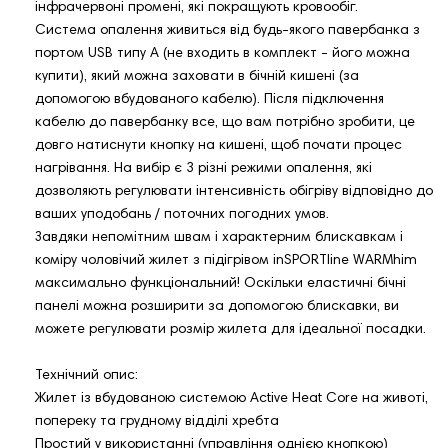
інфрачервоні промені, які покращують кровообіг.
Система опалення живиться від будь-якого павербанка з
портом USB типу A (не входить в комплект - його можна
купити), який можна заховати в бічній кишені (за
допомогою вбудованого кабелю). Після підключення
кабелю до павербанку все, що вам потрібно зробити, це
довго натиснути кнопку на кишені, щоб почати процес
нагрівання. На вибір є 3 різні режими опалення, які
дозволяють регулювати інтенсивність обігріву відповідно до
ваших уподобань / поточних погодних умов.
Завдяки непомітним швам і характерним блискавкам і
коміру чоловічий жилет з підігрівом inSPORTline WARMhim
максимально функціональний! Оскільки еластичні бічні
панелі можна розширити за допомогою блискавки, ви
можете регулювати розмір жилета для ідеальної посадки.
Технічний опис:
Жилет із вбудованою системою Active Heat Core на животі,
попереку та грудному відділі хребта
Простий у використанні (управління однією кнопкою)