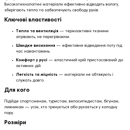
Високотехнологічні матеріали ефективно відводять вологу,
зберігають тепло та забезпечують свободу рухів.
Ключові властивості
Тепло та вентиляція
— термоактивні тканини
зігрівають, не перегріваючи.
Швидке висихання
— ефективне відведення поту під
час навантажень.
Комфорт у русі
— еластичний крій пристосований до
активних дій.
Легкість та міцність
— матеріали не обтяжують і
служать довго.
Для кого
Підійде спортсменам, туристам, велосипедистам, бігунам,
лижникам — усім, хто тренується або рухається у холодну
пору.
Розміри