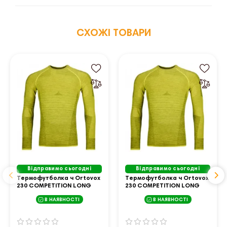
СХОЖІ ТОВАРИ
Відправимо сьогодні
Відправимо сьогодні
Термофутболка ч Ortovox
Термофутболка ч Ortovox
230 COMPETITION LONG
230 COMPETITION LONG
SLEEVE M dirty daisy - M -
SLEEVE M dirty daisy - M -
В НАЯВНОСТІ
В НАЯВНОСТІ
жовтий
жовтий