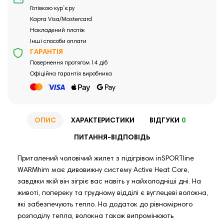
Готівкою кур`єру
Карта Visa/Mastercard
Накладений платіж
Інші способи оплати
ГАРАНТІЯ
Повернення протягом 14 діб
Офіційна гарантія виробника
ОПИС
ХАРАКТЕРИСТИКИ
ВІДГУКИ
0
ПИТАННЯ-ВІДПОВІДЬ
Приталений чоловічий жилет з підігрівом inSPORTline
WARMhim має дивовижну систему Active Heat Core,
завдяки якій він зігріє вас навіть у найхолодніші дні. На
животі, попереку та грудному відділі є вуглецеві волокна,
які забезпечують тепло. На додаток до рівномірного
розподілу тепла, волокна також випромінюють