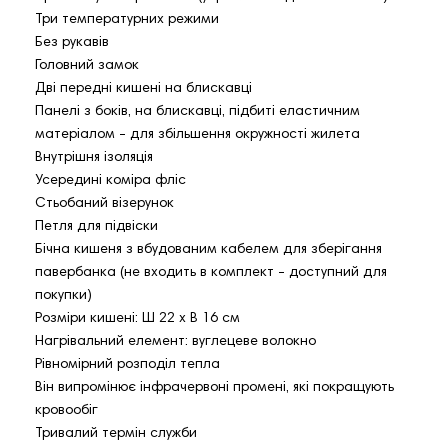
Три температурних режими
Без рукавів
Головний замок
Дві передні кишені на блискавці
Панелі з боків, на блискавці, підбиті еластичним
матеріалом - для збільшення окружності жилета
Внутрішня ізоляція
Усередині коміра фліс
Стьобаний візерунок
Петля для підвіски
Бічна кишеня з вбудованим кабелем для зберігання
павербанка (не входить в комплект - доступний для
покупки)
Розміри кишені: Ш 22 х В 16 см
Нагрівальний елемент: вуглецеве волокно
Рівномірний розподіл тепла
Він випромінює інфрачервоні промені, які покращують
кровообіг
Тривалий термін служби