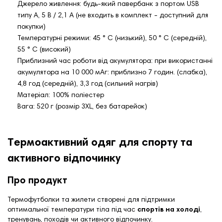
Джерело живлення: будь-який павербанк з портом USB
типу A, 5 В / 2,1 А (не входить в комплект - доступний для
покупки)
Температурні режими: 45 ° C (низький), 50 ° C (середній),
55 ° C (високий)
Приблизний час роботи від акумулятора: при використанні
акумулятора на 10 000 мАг: приблизно 7 годин. (слабка),
4,8 год (середній), 3,3 год (сильний нагрів)
Матеріал: 100% поліестер
Вага: 520 г (розмір 3XL, без батарейок)
Термоактивний одяг для спорту та
активного відпочинку
Про продукт
Термофутболки та жилети створені для підтримки
оптимальної температури тіла під час
спортів на холоді
,
тренувань, походів чи активного відпочинку.